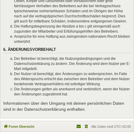
Leben, Körper und Gesundheit oder vorsätzlichem oder grob
fahrlässigem Verhalten des Betreibers auf die bei Vertragsschluss
typischerweise vorhersehbaren Schäden und im Übrigen der Höhe
nach auf die vertragstypischen Durchschnittsschäden begrenzt. Dies
gilt auch für mittelbare Schäden, insbesondere entgangenen Gewinn.
Die Haftungsbegrenzung der Absätze a bis c gilt sinngemäß auch
zugunsten der Mitarbeiter und Erfüllungsgehilfen des Betreibers.
Ansprüche für eine Haftung aus zwingendem nationalem Recht bleiben
unberührt.
6. ÄNDERUNGSVORBEHALT
Der Betreiber ist berechtigt, die Nutzungsbedingungen und die
Datenschutzerklärung zu ändern. Die Änderung wird dem Nutzer per E-
Mail mitgeteilt.
Der Nutzer ist berechtigt, den Änderungen zu widersprechen. Im Falle
des Widerspruchs erlischt das zwischen dem Betreiber und dem Nutzer
bestehende Vertragsverhältnis mit sofortiger Wirkung.
Die Änderungen gelten als anerkannt und verbindlich, wenn der Nutzer
den Änderungen zugestimmt hat.
Informationen über den Umgang mit deinen persönlichen Daten
sind in der Datenschutzerklärung enthalten.
Foren-Übersicht
Alle Zeiten sind
UTC+02:00