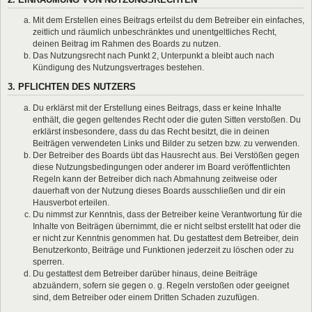
Mit dem Erstellen eines Beitrags erteilst du dem Betreiber ein einfaches,
zeitlich und räumlich unbeschränktes und unentgeltliches Recht,
deinen Beitrag im Rahmen des Boards zu nutzen.
Das Nutzungsrecht nach Punkt 2, Unterpunkt a bleibt auch nach
Kündigung des Nutzungsvertrages bestehen.
3. PFLICHTEN DES NUTZERS
Du erklärst mit der Erstellung eines Beitrags, dass er keine Inhalte
enthält, die gegen geltendes Recht oder die guten Sitten verstoßen. Du
erklärst insbesondere, dass du das Recht besitzt, die in deinen
Beiträgen verwendeten Links und Bilder zu setzen bzw. zu verwenden.
Der Betreiber des Boards übt das Hausrecht aus. Bei Verstößen gegen
diese Nutzungsbedingungen oder anderer im Board veröffentlichten
Regeln kann der Betreiber dich nach Abmahnung zeitweise oder
dauerhaft von der Nutzung dieses Boards ausschließen und dir ein
Hausverbot erteilen.
Du nimmst zur Kenntnis, dass der Betreiber keine Verantwortung für die
Inhalte von Beiträgen übernimmt, die er nicht selbst erstellt hat oder die
er nicht zur Kenntnis genommen hat. Du gestattest dem Betreiber, dein
Benutzerkonto, Beiträge und Funktionen jederzeit zu löschen oder zu
sperren.
Du gestattest dem Betreiber darüber hinaus, deine Beiträge
abzuändern, sofern sie gegen o. g. Regeln verstoßen oder geeignet
sind, dem Betreiber oder einem Dritten Schaden zuzufügen.