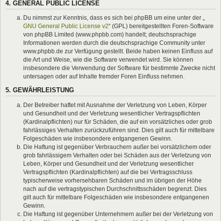
4. GENERAL PUBLIC LICENSE
Du nimmst zur Kenntnis, dass es sich bei phpBB um eine unter der „
GNU General Public License v2
“ (GPL) bereitgestellten Foren-Software
von phpBB Limited (www.phpbb.com) handelt; deutschsprachige
Informationen werden durch die deutschsprachige Community unter
www.phpbb.de zur Verfügung gestellt. Beide haben keinen Einfluss auf
die Art und Weise, wie die Software verwendet wird. Sie können
insbesondere die Verwendung der Software für bestimmte Zwecke nicht
untersagen oder auf Inhalte fremder Foren Einfluss nehmen.
5. GEWÄHRLEISTUNG
Der Betreiber haftet mit Ausnahme der Verletzung von Leben, Körper
und Gesundheit und der Verletzung wesentlicher Vertragspflichten
(Kardinalpflichten) nur für Schäden, die auf ein vorsätzliches oder grob
fahrlässiges Verhalten zurückzuführen sind. Dies gilt auch für mittelbare
Folgeschäden wie insbesondere entgangenen Gewinn.
Die Haftung ist gegenüber Verbrauchern außer bei vorsätzlichem oder
grob fahrlässigem Verhalten oder bei Schäden aus der Verletzung von
Leben, Körper und Gesundheit und der Verletzung wesentlicher
Vertragspflichten (Kardinalpflichten) auf die bei Vertragsschluss
typischerweise vorhersehbaren Schäden und im übrigen der Höhe
nach auf die vertragstypischen Durchschnittsschäden begrenzt. Dies
gilt auch für mittelbare Folgeschäden wie insbesondere entgangenen
Gewinn.
Die Haftung ist gegenüber Unternehmern außer bei der Verletzung von