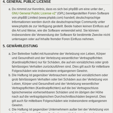
4. GENERAL PUBLIC LICENSE
Du nimmst zur Kenntnis, dass es sich bei phpBB um eine unter der „
GNU General Public License v2
“ (GPL) bereitgestellten Foren-Software
von phpBB Limited (www.phpbb.com) handelt; deutschsprachige
Informationen werden durch die deutschsprachige Community unter
www.phpbb.de zur Verfügung gestellt. Beide haben keinen Einfluss auf
die Art und Weise, wie die Software verwendet wird. Sie können
insbesondere die Verwendung der Software für bestimmte Zwecke nicht
untersagen oder auf Inhalte fremder Foren Einfluss nehmen.
5. GEWÄHRLEISTUNG
Der Betreiber haftet mit Ausnahme der Verletzung von Leben, Körper
und Gesundheit und der Verletzung wesentlicher Vertragspflichten
(Kardinalpflichten) nur für Schäden, die auf ein vorsätzliches oder grob
fahrlässiges Verhalten zurückzuführen sind. Dies gilt auch für mittelbare
Folgeschäden wie insbesondere entgangenen Gewinn.
Die Haftung ist gegenüber Verbrauchern außer bei vorsätzlichem oder
grob fahrlässigem Verhalten oder bei Schäden aus der Verletzung von
Leben, Körper und Gesundheit und der Verletzung wesentlicher
Vertragspflichten (Kardinalpflichten) auf die bei Vertragsschluss
typischerweise vorhersehbaren Schäden und im übrigen der Höhe
nach auf die vertragstypischen Durchschnittsschäden begrenzt. Dies
gilt auch für mittelbare Folgeschäden wie insbesondere entgangenen
Gewinn.
Die Haftung ist gegenüber Unternehmern außer bei der Verletzung von