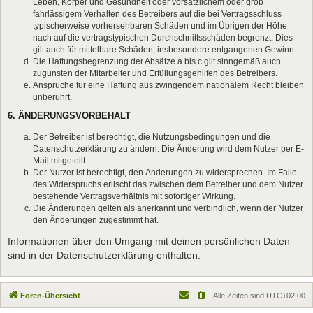
Leben, Körper und Gesundheit oder vorsätzlichem oder grob
fahrlässigem Verhalten des Betreibers auf die bei Vertragsschluss
typischerweise vorhersehbaren Schäden und im Übrigen der Höhe
nach auf die vertragstypischen Durchschnittsschäden begrenzt. Dies
gilt auch für mittelbare Schäden, insbesondere entgangenen Gewinn.
Die Haftungsbegrenzung der Absätze a bis c gilt sinngemäß auch
zugunsten der Mitarbeiter und Erfüllungsgehilfen des Betreibers.
Ansprüche für eine Haftung aus zwingendem nationalem Recht bleiben
unberührt.
6. ÄNDERUNGSVORBEHALT
Der Betreiber ist berechtigt, die Nutzungsbedingungen und die
Datenschutzerklärung zu ändern. Die Änderung wird dem Nutzer per E-
Mail mitgeteilt.
Der Nutzer ist berechtigt, den Änderungen zu widersprechen. Im Falle
des Widerspruchs erlischt das zwischen dem Betreiber und dem Nutzer
bestehende Vertragsverhältnis mit sofortiger Wirkung.
Die Änderungen gelten als anerkannt und verbindlich, wenn der Nutzer
den Änderungen zugestimmt hat.
Informationen über den Umgang mit deinen persönlichen Daten
sind in der Datenschutzerklärung enthalten.
Foren-Übersicht
Alle Zeiten sind
UTC+02:00