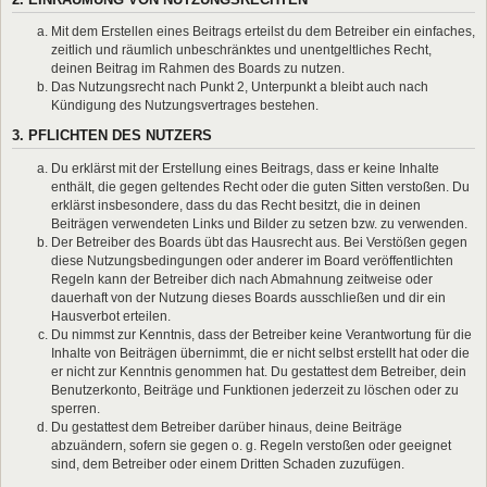
Mit dem Erstellen eines Beitrags erteilst du dem Betreiber ein einfaches,
zeitlich und räumlich unbeschränktes und unentgeltliches Recht,
deinen Beitrag im Rahmen des Boards zu nutzen.
Das Nutzungsrecht nach Punkt 2, Unterpunkt a bleibt auch nach
Kündigung des Nutzungsvertrages bestehen.
3. PFLICHTEN DES NUTZERS
Du erklärst mit der Erstellung eines Beitrags, dass er keine Inhalte
enthält, die gegen geltendes Recht oder die guten Sitten verstoßen. Du
erklärst insbesondere, dass du das Recht besitzt, die in deinen
Beiträgen verwendeten Links und Bilder zu setzen bzw. zu verwenden.
Der Betreiber des Boards übt das Hausrecht aus. Bei Verstößen gegen
diese Nutzungsbedingungen oder anderer im Board veröffentlichten
Regeln kann der Betreiber dich nach Abmahnung zeitweise oder
dauerhaft von der Nutzung dieses Boards ausschließen und dir ein
Hausverbot erteilen.
Du nimmst zur Kenntnis, dass der Betreiber keine Verantwortung für die
Inhalte von Beiträgen übernimmt, die er nicht selbst erstellt hat oder die
er nicht zur Kenntnis genommen hat. Du gestattest dem Betreiber, dein
Benutzerkonto, Beiträge und Funktionen jederzeit zu löschen oder zu
sperren.
Du gestattest dem Betreiber darüber hinaus, deine Beiträge
abzuändern, sofern sie gegen o. g. Regeln verstoßen oder geeignet
sind, dem Betreiber oder einem Dritten Schaden zuzufügen.