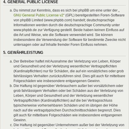
4. GENERAL PUBLIC LICENSE
Du nimmst zur Kenntnis, dass es sich bei phpBB um eine unter der „
GNU General Public License v2
“ (GPL) bereitgestellten Foren-Software
von phpBB Limited (www.phpbb.com) handelt; deutschsprachige
Informationen werden durch die deutschsprachige Community unter
www.phpbb.de zur Verfügung gestellt. Beide haben keinen Einfluss auf
die Art und Weise, wie die Software verwendet wird. Sie können
insbesondere die Verwendung der Software für bestimmte Zwecke nicht
untersagen oder auf Inhalte fremder Foren Einfluss nehmen.
5. GEWÄHRLEISTUNG
Der Betreiber haftet mit Ausnahme der Verletzung von Leben, Körper
und Gesundheit und der Verletzung wesentlicher Vertragspflichten
(Kardinalpflichten) nur für Schäden, die auf ein vorsätzliches oder grob
fahrlässiges Verhalten zurückzuführen sind. Dies gilt auch für mittelbare
Folgeschäden wie insbesondere entgangenen Gewinn.
Die Haftung ist gegenüber Verbrauchern außer bei vorsätzlichem oder
grob fahrlässigem Verhalten oder bei Schäden aus der Verletzung von
Leben, Körper und Gesundheit und der Verletzung wesentlicher
Vertragspflichten (Kardinalpflichten) auf die bei Vertragsschluss
typischerweise vorhersehbaren Schäden und im übrigen der Höhe
nach auf die vertragstypischen Durchschnittsschäden begrenzt. Dies
gilt auch für mittelbare Folgeschäden wie insbesondere entgangenen
Gewinn.
Die Haftung ist gegenüber Unternehmern außer bei der Verletzung von