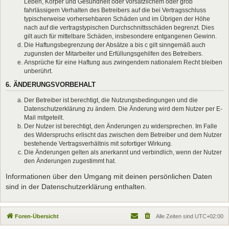
Leben, Körper und Gesundheit oder vorsätzlichem oder grob
fahrlässigem Verhalten des Betreibers auf die bei Vertragsschluss
typischerweise vorhersehbaren Schäden und im Übrigen der Höhe
nach auf die vertragstypischen Durchschnittsschäden begrenzt. Dies
gilt auch für mittelbare Schäden, insbesondere entgangenen Gewinn.
Die Haftungsbegrenzung der Absätze a bis c gilt sinngemäß auch
zugunsten der Mitarbeiter und Erfüllungsgehilfen des Betreibers.
Ansprüche für eine Haftung aus zwingendem nationalem Recht bleiben
unberührt.
6. ÄNDERUNGSVORBEHALT
Der Betreiber ist berechtigt, die Nutzungsbedingungen und die
Datenschutzerklärung zu ändern. Die Änderung wird dem Nutzer per E-
Mail mitgeteilt.
Der Nutzer ist berechtigt, den Änderungen zu widersprechen. Im Falle
des Widerspruchs erlischt das zwischen dem Betreiber und dem Nutzer
bestehende Vertragsverhältnis mit sofortiger Wirkung.
Die Änderungen gelten als anerkannt und verbindlich, wenn der Nutzer
den Änderungen zugestimmt hat.
Informationen über den Umgang mit deinen persönlichen Daten
sind in der Datenschutzerklärung enthalten.
Foren-Übersicht
Alle Zeiten sind
UTC+02:00