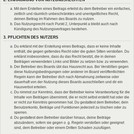
Mit dem Erstellen eines Beitrags erteilst du dem Betreiber ein einfaches,
zeitlich und räumlich unbeschränktes und unentgeltliches Recht,
deinen Beitrag im Rahmen des Boards zu nutzen.
Das Nutzungsrecht nach Punkt 2, Unterpunkt a bleibt auch nach
Kündigung des Nutzungsvertrages bestehen.
3. PFLICHTEN DES NUTZERS
Du erklärst mit der Erstellung eines Beitrags, dass er keine Inhalte
enthält, die gegen geltendes Recht oder die guten Sitten verstoßen. Du
erklärst insbesondere, dass du das Recht besitzt, die in deinen
Beiträgen verwendeten Links und Bilder zu setzen bzw. zu verwenden.
Der Betreiber des Boards übt das Hausrecht aus. Bei Verstößen gegen
diese Nutzungsbedingungen oder anderer im Board veröffentlichten
Regeln kann der Betreiber dich nach Abmahnung zeitweise oder
dauerhaft von der Nutzung dieses Boards ausschließen und dir ein
Hausverbot erteilen.
Du nimmst zur Kenntnis, dass der Betreiber keine Verantwortung für die
Inhalte von Beiträgen übernimmt, die er nicht selbst erstellt hat oder die
er nicht zur Kenntnis genommen hat. Du gestattest dem Betreiber, dein
Benutzerkonto, Beiträge und Funktionen jederzeit zu löschen oder zu
sperren.
Du gestattest dem Betreiber darüber hinaus, deine Beiträge
abzuändern, sofern sie gegen o. g. Regeln verstoßen oder geeignet
sind, dem Betreiber oder einem Dritten Schaden zuzufügen.