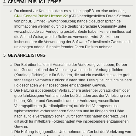
4. GENERAL PUBLIC LICENSE
Du nimmst zur Kenntnis, dass es sich bei phpBB um eine unter der „
GNU General Public License v2
“ (GPL) bereitgestellten Foren-Software
von phpBB Limited (www.phpbb.com) handelt; deutschsprachige
Informationen werden durch die deutschsprachige Community unter
www.phpbb.de zur Verfügung gestellt. Beide haben keinen Einfluss auf
die Art und Weise, wie die Software verwendet wird. Sie können
insbesondere die Verwendung der Software für bestimmte Zwecke nicht
untersagen oder auf Inhalte fremder Foren Einfluss nehmen.
5. GEWÄHRLEISTUNG
Der Betreiber haftet mit Ausnahme der Verletzung von Leben, Körper
und Gesundheit und der Verletzung wesentlicher Vertragspflichten
(Kardinalpflichten) nur für Schäden, die auf ein vorsätzliches oder grob
fahrlässiges Verhalten zurückzuführen sind. Dies gilt auch für mittelbare
Folgeschäden wie insbesondere entgangenen Gewinn.
Die Haftung ist gegenüber Verbrauchern außer bei vorsätzlichem oder
grob fahrlässigem Verhalten oder bei Schäden aus der Verletzung von
Leben, Körper und Gesundheit und der Verletzung wesentlicher
Vertragspflichten (Kardinalpflichten) auf die bei Vertragsschluss
typischerweise vorhersehbaren Schäden und im übrigen der Höhe
nach auf die vertragstypischen Durchschnittsschäden begrenzt. Dies
gilt auch für mittelbare Folgeschäden wie insbesondere entgangenen
Gewinn.
Die Haftung ist gegenüber Unternehmern außer bei der Verletzung von