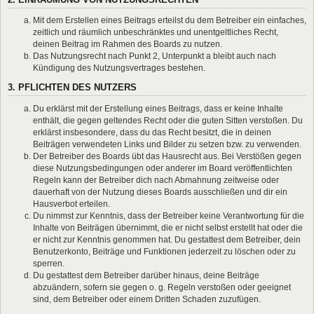
Mit dem Erstellen eines Beitrags erteilst du dem Betreiber ein einfaches,
zeitlich und räumlich unbeschränktes und unentgeltliches Recht,
deinen Beitrag im Rahmen des Boards zu nutzen.
Das Nutzungsrecht nach Punkt 2, Unterpunkt a bleibt auch nach
Kündigung des Nutzungsvertrages bestehen.
3. PFLICHTEN DES NUTZERS
Du erklärst mit der Erstellung eines Beitrags, dass er keine Inhalte
enthält, die gegen geltendes Recht oder die guten Sitten verstoßen. Du
erklärst insbesondere, dass du das Recht besitzt, die in deinen
Beiträgen verwendeten Links und Bilder zu setzen bzw. zu verwenden.
Der Betreiber des Boards übt das Hausrecht aus. Bei Verstößen gegen
diese Nutzungsbedingungen oder anderer im Board veröffentlichten
Regeln kann der Betreiber dich nach Abmahnung zeitweise oder
dauerhaft von der Nutzung dieses Boards ausschließen und dir ein
Hausverbot erteilen.
Du nimmst zur Kenntnis, dass der Betreiber keine Verantwortung für die
Inhalte von Beiträgen übernimmt, die er nicht selbst erstellt hat oder die
er nicht zur Kenntnis genommen hat. Du gestattest dem Betreiber, dein
Benutzerkonto, Beiträge und Funktionen jederzeit zu löschen oder zu
sperren.
Du gestattest dem Betreiber darüber hinaus, deine Beiträge
abzuändern, sofern sie gegen o. g. Regeln verstoßen oder geeignet
sind, dem Betreiber oder einem Dritten Schaden zuzufügen.