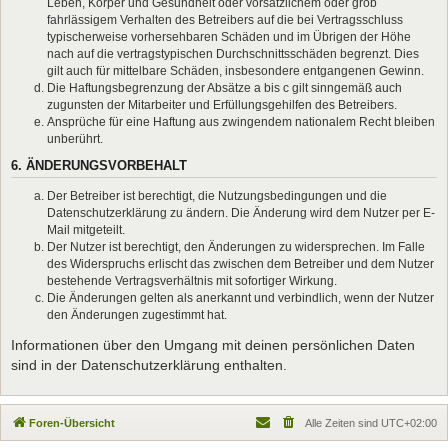
Leben, Körper und Gesundheit oder vorsätzlichem oder grob
fahrlässigem Verhalten des Betreibers auf die bei Vertragsschluss
typischerweise vorhersehbaren Schäden und im Übrigen der Höhe
nach auf die vertragstypischen Durchschnittsschäden begrenzt. Dies
gilt auch für mittelbare Schäden, insbesondere entgangenen Gewinn.
Die Haftungsbegrenzung der Absätze a bis c gilt sinngemäß auch
zugunsten der Mitarbeiter und Erfüllungsgehilfen des Betreibers.
Ansprüche für eine Haftung aus zwingendem nationalem Recht bleiben
unberührt.
6. ÄNDERUNGSVORBEHALT
Der Betreiber ist berechtigt, die Nutzungsbedingungen und die
Datenschutzerklärung zu ändern. Die Änderung wird dem Nutzer per E-
Mail mitgeteilt.
Der Nutzer ist berechtigt, den Änderungen zu widersprechen. Im Falle
des Widerspruchs erlischt das zwischen dem Betreiber und dem Nutzer
bestehende Vertragsverhältnis mit sofortiger Wirkung.
Die Änderungen gelten als anerkannt und verbindlich, wenn der Nutzer
den Änderungen zugestimmt hat.
Informationen über den Umgang mit deinen persönlichen Daten
sind in der Datenschutzerklärung enthalten.
Foren-Übersicht
Alle Zeiten sind
UTC+02:00