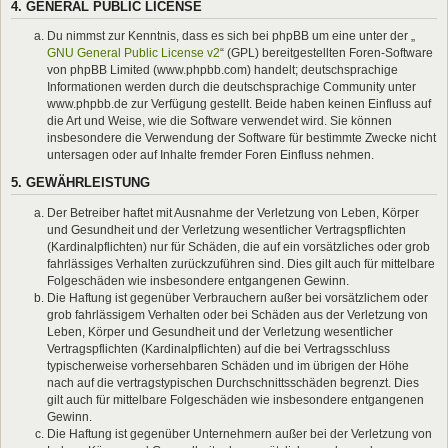
4. GENERAL PUBLIC LICENSE
Du nimmst zur Kenntnis, dass es sich bei phpBB um eine unter der „
GNU General Public License v2
“ (GPL) bereitgestellten Foren-Software
von phpBB Limited (www.phpbb.com) handelt; deutschsprachige
Informationen werden durch die deutschsprachige Community unter
www.phpbb.de zur Verfügung gestellt. Beide haben keinen Einfluss auf
die Art und Weise, wie die Software verwendet wird. Sie können
insbesondere die Verwendung der Software für bestimmte Zwecke nicht
untersagen oder auf Inhalte fremder Foren Einfluss nehmen.
5. GEWÄHRLEISTUNG
Der Betreiber haftet mit Ausnahme der Verletzung von Leben, Körper
und Gesundheit und der Verletzung wesentlicher Vertragspflichten
(Kardinalpflichten) nur für Schäden, die auf ein vorsätzliches oder grob
fahrlässiges Verhalten zurückzuführen sind. Dies gilt auch für mittelbare
Folgeschäden wie insbesondere entgangenen Gewinn.
Die Haftung ist gegenüber Verbrauchern außer bei vorsätzlichem oder
grob fahrlässigem Verhalten oder bei Schäden aus der Verletzung von
Leben, Körper und Gesundheit und der Verletzung wesentlicher
Vertragspflichten (Kardinalpflichten) auf die bei Vertragsschluss
typischerweise vorhersehbaren Schäden und im übrigen der Höhe
nach auf die vertragstypischen Durchschnittsschäden begrenzt. Dies
gilt auch für mittelbare Folgeschäden wie insbesondere entgangenen
Gewinn.
Die Haftung ist gegenüber Unternehmern außer bei der Verletzung von