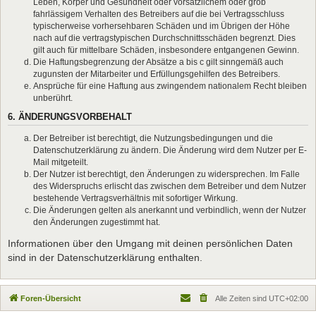
Leben, Körper und Gesundheit oder vorsätzlichem oder grob
fahrlässigem Verhalten des Betreibers auf die bei Vertragsschluss
typischerweise vorhersehbaren Schäden und im Übrigen der Höhe
nach auf die vertragstypischen Durchschnittsschäden begrenzt. Dies
gilt auch für mittelbare Schäden, insbesondere entgangenen Gewinn.
Die Haftungsbegrenzung der Absätze a bis c gilt sinngemäß auch
zugunsten der Mitarbeiter und Erfüllungsgehilfen des Betreibers.
Ansprüche für eine Haftung aus zwingendem nationalem Recht bleiben
unberührt.
6. ÄNDERUNGSVORBEHALT
Der Betreiber ist berechtigt, die Nutzungsbedingungen und die
Datenschutzerklärung zu ändern. Die Änderung wird dem Nutzer per E-
Mail mitgeteilt.
Der Nutzer ist berechtigt, den Änderungen zu widersprechen. Im Falle
des Widerspruchs erlischt das zwischen dem Betreiber und dem Nutzer
bestehende Vertragsverhältnis mit sofortiger Wirkung.
Die Änderungen gelten als anerkannt und verbindlich, wenn der Nutzer
den Änderungen zugestimmt hat.
Informationen über den Umgang mit deinen persönlichen Daten
sind in der Datenschutzerklärung enthalten.
Foren-Übersicht
Alle Zeiten sind
UTC+02:00