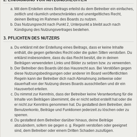
Mit dem Erstellen eines Beitrags erteilst du dem Betreiber ein einfaches,
zeitlich und räumlich unbeschränktes und unentgeltliches Recht,
deinen Beitrag im Rahmen des Boards zu nutzen.
Das Nutzungsrecht nach Punkt 2, Unterpunkt a bleibt auch nach
Kündigung des Nutzungsvertrages bestehen.
3. PFLICHTEN DES NUTZERS
Du erklärst mit der Erstellung eines Beitrags, dass er keine Inhalte
enthält, die gegen geltendes Recht oder die guten Sitten verstoßen. Du
erklärst insbesondere, dass du das Recht besitzt, die in deinen
Beiträgen verwendeten Links und Bilder zu setzen bzw. zu verwenden.
Der Betreiber des Boards übt das Hausrecht aus. Bei Verstößen gegen
diese Nutzungsbedingungen oder anderer im Board veröffentlichten
Regeln kann der Betreiber dich nach Abmahnung zeitweise oder
dauerhaft von der Nutzung dieses Boards ausschließen und dir ein
Hausverbot erteilen.
Du nimmst zur Kenntnis, dass der Betreiber keine Verantwortung für die
Inhalte von Beiträgen übernimmt, die er nicht selbst erstellt hat oder die
er nicht zur Kenntnis genommen hat. Du gestattest dem Betreiber, dein
Benutzerkonto, Beiträge und Funktionen jederzeit zu löschen oder zu
sperren.
Du gestattest dem Betreiber darüber hinaus, deine Beiträge
abzuändern, sofern sie gegen o. g. Regeln verstoßen oder geeignet
sind, dem Betreiber oder einem Dritten Schaden zuzufügen.