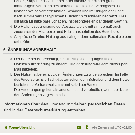
Leben, Körper und Gesundheit oder vorsätzlichem oder grob
fahrlässigem Verhalten des Betreibers auf die bei Vertragsschluss
typischerweise vorhersehbaren Schäden und im Übrigen der Höhe
nach auf die vertragstypischen Durchschnittsschäden begrenzt. Dies
gilt auch für mittelbare Schäden, insbesondere entgangenen Gewinn.
Die Haftungsbegrenzung der Absätze a bis c gilt sinngemäß auch
zugunsten der Mitarbeiter und Erfüllungsgehilfen des Betreibers.
Ansprüche für eine Haftung aus zwingendem nationalem Recht bleiben
unberührt.
6. ÄNDERUNGSVORBEHALT
Der Betreiber ist berechtigt, die Nutzungsbedingungen und die
Datenschutzerklärung zu ändern. Die Änderung wird dem Nutzer per E-
Mail mitgeteilt.
Der Nutzer ist berechtigt, den Änderungen zu widersprechen. Im Falle
des Widerspruchs erlischt das zwischen dem Betreiber und dem Nutzer
bestehende Vertragsverhältnis mit sofortiger Wirkung.
Die Änderungen gelten als anerkannt und verbindlich, wenn der Nutzer
den Änderungen zugestimmt hat.
Informationen über den Umgang mit deinen persönlichen Daten
sind in der Datenschutzerklärung enthalten.
Foren-Übersicht
Alle Zeiten sind
UTC+02:00