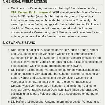
4. GENERAL PUBLIC LICENSE
Du nimmst zur Kenntnis, dass es sich bei phpBB um eine unter der „
GNU General Public License v2
“ (GPL) bereitgestellten Foren-Software
von phpBB Limited (www.phpbb.com) handelt; deutschsprachige
Informationen werden durch die deutschsprachige Community unter
www.phpbb.de zur Verfügung gestellt. Beide haben keinen Einfluss auf
die Art und Weise, wie die Software verwendet wird. Sie können
insbesondere die Verwendung der Software für bestimmte Zwecke nicht
untersagen oder auf Inhalte fremder Foren Einfluss nehmen.
5. GEWÄHRLEISTUNG
Der Betreiber haftet mit Ausnahme der Verletzung von Leben, Körper
und Gesundheit und der Verletzung wesentlicher Vertragspflichten
(Kardinalpflichten) nur für Schäden, die auf ein vorsätzliches oder grob
fahrlässiges Verhalten zurückzuführen sind. Dies gilt auch für mittelbare
Folgeschäden wie insbesondere entgangenen Gewinn.
Die Haftung ist gegenüber Verbrauchern außer bei vorsätzlichem oder
grob fahrlässigem Verhalten oder bei Schäden aus der Verletzung von
Leben, Körper und Gesundheit und der Verletzung wesentlicher
Vertragspflichten (Kardinalpflichten) auf die bei Vertragsschluss
typischerweise vorhersehbaren Schäden und im übrigen der Höhe
nach auf die vertragstypischen Durchschnittsschäden begrenzt. Dies
gilt auch für mittelbare Folgeschäden wie insbesondere entgangenen
Gewinn.
Die Haftung ist gegenüber Unternehmern außer bei der Verletzung von