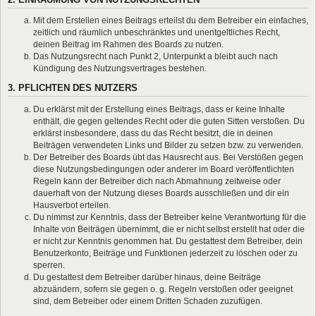
Mit dem Erstellen eines Beitrags erteilst du dem Betreiber ein einfaches,
zeitlich und räumlich unbeschränktes und unentgeltliches Recht,
deinen Beitrag im Rahmen des Boards zu nutzen.
Das Nutzungsrecht nach Punkt 2, Unterpunkt a bleibt auch nach
Kündigung des Nutzungsvertrages bestehen.
3. PFLICHTEN DES NUTZERS
Du erklärst mit der Erstellung eines Beitrags, dass er keine Inhalte
enthält, die gegen geltendes Recht oder die guten Sitten verstoßen. Du
erklärst insbesondere, dass du das Recht besitzt, die in deinen
Beiträgen verwendeten Links und Bilder zu setzen bzw. zu verwenden.
Der Betreiber des Boards übt das Hausrecht aus. Bei Verstößen gegen
diese Nutzungsbedingungen oder anderer im Board veröffentlichten
Regeln kann der Betreiber dich nach Abmahnung zeitweise oder
dauerhaft von der Nutzung dieses Boards ausschließen und dir ein
Hausverbot erteilen.
Du nimmst zur Kenntnis, dass der Betreiber keine Verantwortung für die
Inhalte von Beiträgen übernimmt, die er nicht selbst erstellt hat oder die
er nicht zur Kenntnis genommen hat. Du gestattest dem Betreiber, dein
Benutzerkonto, Beiträge und Funktionen jederzeit zu löschen oder zu
sperren.
Du gestattest dem Betreiber darüber hinaus, deine Beiträge
abzuändern, sofern sie gegen o. g. Regeln verstoßen oder geeignet
sind, dem Betreiber oder einem Dritten Schaden zuzufügen.