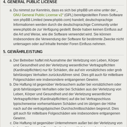
4. GENERAL PUBLIC LICENSE
Du nimmst zur Kenntnis, dass es sich bei phpBB um eine unter der „
GNU General Public License v2
“ (GPL) bereitgestellten Foren-Software
von phpBB Limited (www.phpbb.com) handelt; deutschsprachige
Informationen werden durch die deutschsprachige Community unter
www.phpbb.de zur Verfügung gestellt. Beide haben keinen Einfluss auf
die Art und Weise, wie die Software verwendet wird. Sie können
insbesondere die Verwendung der Software für bestimmte Zwecke nicht
untersagen oder auf Inhalte fremder Foren Einfluss nehmen.
5. GEWÄHRLEISTUNG
Der Betreiber haftet mit Ausnahme der Verletzung von Leben, Körper
und Gesundheit und der Verletzung wesentlicher Vertragspflichten
(Kardinalpflichten) nur für Schäden, die auf ein vorsätzliches oder grob
fahrlässiges Verhalten zurückzuführen sind. Dies gilt auch für mittelbare
Folgeschäden wie insbesondere entgangenen Gewinn.
Die Haftung ist gegenüber Verbrauchern außer bei vorsätzlichem oder
grob fahrlässigem Verhalten oder bei Schäden aus der Verletzung von
Leben, Körper und Gesundheit und der Verletzung wesentlicher
Vertragspflichten (Kardinalpflichten) auf die bei Vertragsschluss
typischerweise vorhersehbaren Schäden und im übrigen der Höhe
nach auf die vertragstypischen Durchschnittsschäden begrenzt. Dies
gilt auch für mittelbare Folgeschäden wie insbesondere entgangenen
Gewinn.
Die Haftung ist gegenüber Unternehmern außer bei der Verletzung von