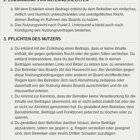
Mit dem Erstellen eines Beitrags erteilst du dem Betreiber ein einfaches,
zeitlich und räumlich unbeschränktes und unentgeltliches Recht,
deinen Beitrag im Rahmen des Boards zu nutzen.
Das Nutzungsrecht nach Punkt 2, Unterpunkt a bleibt auch nach
Kündigung des Nutzungsvertrages bestehen.
3. PFLICHTEN DES NUTZERS
Du erklärst mit der Erstellung eines Beitrags, dass er keine Inhalte
enthält, die gegen geltendes Recht oder die guten Sitten verstoßen. Du
erklärst insbesondere, dass du das Recht besitzt, die in deinen
Beiträgen verwendeten Links und Bilder zu setzen bzw. zu verwenden.
Der Betreiber des Boards übt das Hausrecht aus. Bei Verstößen gegen
diese Nutzungsbedingungen oder anderer im Board veröffentlichten
Regeln kann der Betreiber dich nach Abmahnung zeitweise oder
dauerhaft von der Nutzung dieses Boards ausschließen und dir ein
Hausverbot erteilen.
Du nimmst zur Kenntnis, dass der Betreiber keine Verantwortung für die
Inhalte von Beiträgen übernimmt, die er nicht selbst erstellt hat oder die
er nicht zur Kenntnis genommen hat. Du gestattest dem Betreiber, dein
Benutzerkonto, Beiträge und Funktionen jederzeit zu löschen oder zu
sperren.
Du gestattest dem Betreiber darüber hinaus, deine Beiträge
abzuändern, sofern sie gegen o. g. Regeln verstoßen oder geeignet
sind, dem Betreiber oder einem Dritten Schaden zuzufügen.