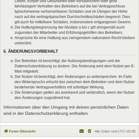
Leben, Körper und Gesundheit oder vorsätzlichem oder grob
fahrlässigem Verhalten des Betreibers auf die bei Vertragsschluss
typischerweise vorhersehbaren Schäden und im Übrigen der Höhe
nach auf die vertragstypischen Durchschnittsschäden begrenzt. Dies
gilt auch für mittelbare Schäden, insbesondere entgangenen Gewinn.
Die Haftungsbegrenzung der Absätze a bis c gilt sinngemäß auch
zugunsten der Mitarbeiter und Erfüllungsgehilfen des Betreibers.
Ansprüche für eine Haftung aus zwingendem nationalem Recht bleiben
unberührt.
6. ÄNDERUNGSVORBEHALT
Der Betreiber ist berechtigt, die Nutzungsbedingungen und die
Datenschutzerklärung zu ändern. Die Änderung wird dem Nutzer per E-
Mail mitgeteilt.
Der Nutzer ist berechtigt, den Änderungen zu widersprechen. Im Falle
des Widerspruchs erlischt das zwischen dem Betreiber und dem Nutzer
bestehende Vertragsverhältnis mit sofortiger Wirkung.
Die Änderungen gelten als anerkannt und verbindlich, wenn der Nutzer
den Änderungen zugestimmt hat.
Informationen über den Umgang mit deinen persönlichen Daten
sind in der Datenschutzerklärung enthalten.
Foren-Übersicht
Alle Zeiten sind
UTC+02:00