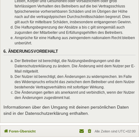
Leben, Körper und Gesundheit oder vorsätzlichem oder grob
fahrlässigem Verhalten des Betreibers auf die bei Vertragsschluss
typischerweise vorhersehbaren Schäden und im Übrigen der Höhe
nach auf die vertragstypischen Durchschnittsschäden begrenzt. Dies
gilt auch für mittelbare Schäden, insbesondere entgangenen Gewinn.
Die Haftungsbegrenzung der Absätze a bis c gilt sinngemäß auch
zugunsten der Mitarbeiter und Erfüllungsgehilfen des Betreibers.
Ansprüche für eine Haftung aus zwingendem nationalem Recht bleiben
unberührt.
6. ÄNDERUNGSVORBEHALT
Der Betreiber ist berechtigt, die Nutzungsbedingungen und die
Datenschutzerklärung zu ändern. Die Änderung wird dem Nutzer per E-
Mail mitgeteilt.
Der Nutzer ist berechtigt, den Änderungen zu widersprechen. Im Falle
des Widerspruchs erlischt das zwischen dem Betreiber und dem Nutzer
bestehende Vertragsverhältnis mit sofortiger Wirkung.
Die Änderungen gelten als anerkannt und verbindlich, wenn der Nutzer
den Änderungen zugestimmt hat.
Informationen über den Umgang mit deinen persönlichen Daten
sind in der Datenschutzerklärung enthalten.
Foren-Übersicht
Alle Zeiten sind
UTC+02:00