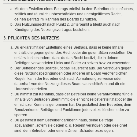
Mit dem Erstellen eines Beitrags erteilst du dem Betreiber ein einfaches,
zeitlich und räumlich unbeschränktes und unentgeltliches Recht,
deinen Beitrag im Rahmen des Boards zu nutzen.
Das Nutzungsrecht nach Punkt 2, Unterpunkt a bleibt auch nach
Kündigung des Nutzungsvertrages bestehen.
3. PFLICHTEN DES NUTZERS
Du erklärst mit der Erstellung eines Beitrags, dass er keine Inhalte
enthält, die gegen geltendes Recht oder die guten Sitten verstoßen. Du
erklärst insbesondere, dass du das Recht besitzt, die in deinen
Beiträgen verwendeten Links und Bilder zu setzen bzw. zu verwenden.
Der Betreiber des Boards übt das Hausrecht aus. Bei Verstößen gegen
diese Nutzungsbedingungen oder anderer im Board veröffentlichten
Regeln kann der Betreiber dich nach Abmahnung zeitweise oder
dauerhaft von der Nutzung dieses Boards ausschließen und dir ein
Hausverbot erteilen.
Du nimmst zur Kenntnis, dass der Betreiber keine Verantwortung für die
Inhalte von Beiträgen übernimmt, die er nicht selbst erstellt hat oder die
er nicht zur Kenntnis genommen hat. Du gestattest dem Betreiber, dein
Benutzerkonto, Beiträge und Funktionen jederzeit zu löschen oder zu
sperren.
Du gestattest dem Betreiber darüber hinaus, deine Beiträge
abzuändern, sofern sie gegen o. g. Regeln verstoßen oder geeignet
sind, dem Betreiber oder einem Dritten Schaden zuzufügen.