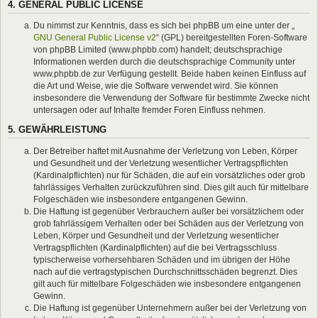
4. GENERAL PUBLIC LICENSE
Du nimmst zur Kenntnis, dass es sich bei phpBB um eine unter der „
GNU General Public License v2
“ (GPL) bereitgestellten Foren-Software
von phpBB Limited (www.phpbb.com) handelt; deutschsprachige
Informationen werden durch die deutschsprachige Community unter
www.phpbb.de zur Verfügung gestellt. Beide haben keinen Einfluss auf
die Art und Weise, wie die Software verwendet wird. Sie können
insbesondere die Verwendung der Software für bestimmte Zwecke nicht
untersagen oder auf Inhalte fremder Foren Einfluss nehmen.
5. GEWÄHRLEISTUNG
Der Betreiber haftet mit Ausnahme der Verletzung von Leben, Körper
und Gesundheit und der Verletzung wesentlicher Vertragspflichten
(Kardinalpflichten) nur für Schäden, die auf ein vorsätzliches oder grob
fahrlässiges Verhalten zurückzuführen sind. Dies gilt auch für mittelbare
Folgeschäden wie insbesondere entgangenen Gewinn.
Die Haftung ist gegenüber Verbrauchern außer bei vorsätzlichem oder
grob fahrlässigem Verhalten oder bei Schäden aus der Verletzung von
Leben, Körper und Gesundheit und der Verletzung wesentlicher
Vertragspflichten (Kardinalpflichten) auf die bei Vertragsschluss
typischerweise vorhersehbaren Schäden und im übrigen der Höhe
nach auf die vertragstypischen Durchschnittsschäden begrenzt. Dies
gilt auch für mittelbare Folgeschäden wie insbesondere entgangenen
Gewinn.
Die Haftung ist gegenüber Unternehmern außer bei der Verletzung von