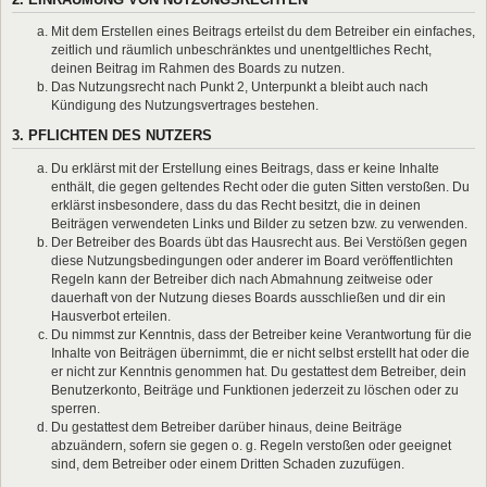
Mit dem Erstellen eines Beitrags erteilst du dem Betreiber ein einfaches,
zeitlich und räumlich unbeschränktes und unentgeltliches Recht,
deinen Beitrag im Rahmen des Boards zu nutzen.
Das Nutzungsrecht nach Punkt 2, Unterpunkt a bleibt auch nach
Kündigung des Nutzungsvertrages bestehen.
3. PFLICHTEN DES NUTZERS
Du erklärst mit der Erstellung eines Beitrags, dass er keine Inhalte
enthält, die gegen geltendes Recht oder die guten Sitten verstoßen. Du
erklärst insbesondere, dass du das Recht besitzt, die in deinen
Beiträgen verwendeten Links und Bilder zu setzen bzw. zu verwenden.
Der Betreiber des Boards übt das Hausrecht aus. Bei Verstößen gegen
diese Nutzungsbedingungen oder anderer im Board veröffentlichten
Regeln kann der Betreiber dich nach Abmahnung zeitweise oder
dauerhaft von der Nutzung dieses Boards ausschließen und dir ein
Hausverbot erteilen.
Du nimmst zur Kenntnis, dass der Betreiber keine Verantwortung für die
Inhalte von Beiträgen übernimmt, die er nicht selbst erstellt hat oder die
er nicht zur Kenntnis genommen hat. Du gestattest dem Betreiber, dein
Benutzerkonto, Beiträge und Funktionen jederzeit zu löschen oder zu
sperren.
Du gestattest dem Betreiber darüber hinaus, deine Beiträge
abzuändern, sofern sie gegen o. g. Regeln verstoßen oder geeignet
sind, dem Betreiber oder einem Dritten Schaden zuzufügen.