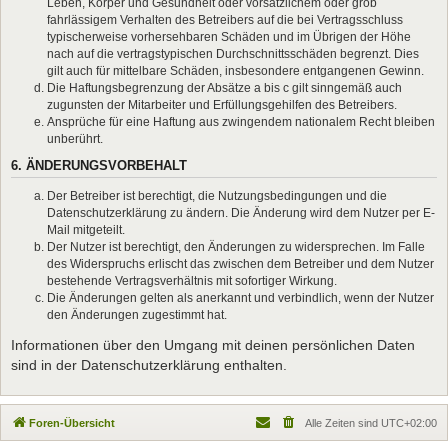
Leben, Körper und Gesundheit oder vorsätzlichem oder grob
fahrlässigem Verhalten des Betreibers auf die bei Vertragsschluss
typischerweise vorhersehbaren Schäden und im Übrigen der Höhe
nach auf die vertragstypischen Durchschnittsschäden begrenzt. Dies
gilt auch für mittelbare Schäden, insbesondere entgangenen Gewinn.
Die Haftungsbegrenzung der Absätze a bis c gilt sinngemäß auch
zugunsten der Mitarbeiter und Erfüllungsgehilfen des Betreibers.
Ansprüche für eine Haftung aus zwingendem nationalem Recht bleiben
unberührt.
6. ÄNDERUNGSVORBEHALT
Der Betreiber ist berechtigt, die Nutzungsbedingungen und die
Datenschutzerklärung zu ändern. Die Änderung wird dem Nutzer per E-
Mail mitgeteilt.
Der Nutzer ist berechtigt, den Änderungen zu widersprechen. Im Falle
des Widerspruchs erlischt das zwischen dem Betreiber und dem Nutzer
bestehende Vertragsverhältnis mit sofortiger Wirkung.
Die Änderungen gelten als anerkannt und verbindlich, wenn der Nutzer
den Änderungen zugestimmt hat.
Informationen über den Umgang mit deinen persönlichen Daten
sind in der Datenschutzerklärung enthalten.
Foren-Übersicht
Alle Zeiten sind
UTC+02:00