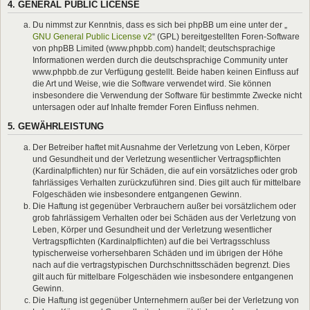
4. GENERAL PUBLIC LICENSE
Du nimmst zur Kenntnis, dass es sich bei phpBB um eine unter der „
GNU General Public License v2
“ (GPL) bereitgestellten Foren-Software
von phpBB Limited (www.phpbb.com) handelt; deutschsprachige
Informationen werden durch die deutschsprachige Community unter
www.phpbb.de zur Verfügung gestellt. Beide haben keinen Einfluss auf
die Art und Weise, wie die Software verwendet wird. Sie können
insbesondere die Verwendung der Software für bestimmte Zwecke nicht
untersagen oder auf Inhalte fremder Foren Einfluss nehmen.
5. GEWÄHRLEISTUNG
Der Betreiber haftet mit Ausnahme der Verletzung von Leben, Körper
und Gesundheit und der Verletzung wesentlicher Vertragspflichten
(Kardinalpflichten) nur für Schäden, die auf ein vorsätzliches oder grob
fahrlässiges Verhalten zurückzuführen sind. Dies gilt auch für mittelbare
Folgeschäden wie insbesondere entgangenen Gewinn.
Die Haftung ist gegenüber Verbrauchern außer bei vorsätzlichem oder
grob fahrlässigem Verhalten oder bei Schäden aus der Verletzung von
Leben, Körper und Gesundheit und der Verletzung wesentlicher
Vertragspflichten (Kardinalpflichten) auf die bei Vertragsschluss
typischerweise vorhersehbaren Schäden und im übrigen der Höhe
nach auf die vertragstypischen Durchschnittsschäden begrenzt. Dies
gilt auch für mittelbare Folgeschäden wie insbesondere entgangenen
Gewinn.
Die Haftung ist gegenüber Unternehmern außer bei der Verletzung von