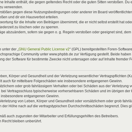
eine Inhalte enthält, die gegen geltendes Recht oder die guten Sitten verstoßen. Du 
 zu verwenden.
Verstößen gegen diese Nutzungsbedingungen oder anderer im Board veröffentlicht
ßen und dir ein Hausverbot erteilen.
ortung für die Inhalte von Beiträgen übernimmt, die er nicht selbst erstellt hat od
jederzeit zu löschen oder zu sperren.
räge abzuändern, sofern sie gegen o. g. Regeln verstoßen oder geeignet sind, dem
 unter der „
GNU General Public License v2
“ (GPL) bereitgestellten Foren-Softwa
chsprachige Community unter www.phpbb.de zur Verfügung gestellt. Beide haben ke
g der Software für bestimmte Zwecke nicht untersagen oder auf Inhalte fremder 
ben, Körper und Gesundheit und der Verletzung wesentlicher Vertragspflichten (Kard
gilt auch für mittelbare Folgeschäden wie insbesondere entgangenen Gewinn.
ätzlichem oder grob fahrlässigem Verhalten oder bei Schäden aus der Verletzung 
 die bei Vertragsschluss typischerweise vorhersehbaren Schäden und im übrigen de
wie insbesondere entgangenen Gewinn.
erletzung von Leben, Körper und Gesundheit oder vorsätzlichem oder grob fahrläs
der Höhe nach auf die vertragstypischen Durchschnittsschäden begrenzt. Dies gi
mäß auch zugunsten der Mitarbeiter und Erfüllungsgehilfen des Betreibers.
 Recht bleiben unberührt.