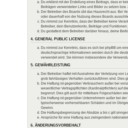
Du erklärst mit der Erstellung eines Beitrags, dass er k
Beiträgen verwendeten Links und Bilder zu setzen bzw.
Der Betreiber des Boards übt das Hausrecht aus. Bei 
oder dauerhaft von der Nutzung dieses Boards ausschlie
Du nimmst zur Kenntnis, dass der Betreiber keine Verantw
Betreiber, dein Benutzerkonto, Beiträge und Funktionen 
Du gestattest dem Betreiber darüber hinaus, deine Beit
4. GENERAL PUBLIC LICENSE
Du nimmst zur Kenntnis, dass es sich bei phpBB um eine
deutschsprachige Informationen werden durch die deuts
verwendet wird. Sie können insbesondere die Verwendun
5. GEWÄHRLEISTUNG
Der Betreiber haftet mit Ausnahme der Verletzung von Le
grob fahrlässiges Verhalten zurückzuführen sind. Dies 
Die Haftung ist gegenüber Verbrauchern außer bei vors
wesentlicher Vertragspflichten (Kardinalpflichten) auf
begrenzt. Dies gilt auch für mittelbare Folgeschäden 
Die Haftung ist gegenüber Unternehmern außer bei der V
typischerweise vorhersehbaren Schäden und im Übrigen 
Gewinn.
Die Haftungsbegrenzung der Absätze a bis c gilt sinnge
Ansprüche für eine Haftung aus zwingendem nationalem
6. ÄNDERUNGSVORBEHALT