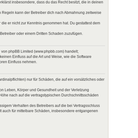
erklärst insbesondere, dass du das Recht besitzt, die in deinen
en Regeln kann der Betreiber dich nach Abmahnung zeitweise
er die er nicht zur Kenntnis genommen hat. Du gestattest dem
 Betreiber oder einem Dritten Schaden zuzufügen.
re von phpBB Limited (www.phpbb.com) handelt;
inen Einfluss auf die Art und Weise, wie die Software
Foren Einfluss nehmen.
inalpflichten) nur für Schäden, die auf ein vorsätzliches oder
von Leben, Körper und Gesundheit und der Verletzung
r Höhe nach auf die vertragstypischen Durchschnittsschäden
sigem Verhalten des Betreibers auf die bei Vertragsschluss
lt auch für mittelbare Schäden, insbesondere entgangenen