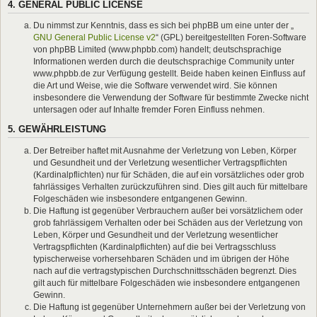
4. GENERAL PUBLIC LICENSE
Du nimmst zur Kenntnis, dass es sich bei phpBB um eine unter der „
GNU General Public License v2
“ (GPL) bereitgestellten Foren-Software
von phpBB Limited (www.phpbb.com) handelt; deutschsprachige
Informationen werden durch die deutschsprachige Community unter
www.phpbb.de zur Verfügung gestellt. Beide haben keinen Einfluss auf
die Art und Weise, wie die Software verwendet wird. Sie können
insbesondere die Verwendung der Software für bestimmte Zwecke nicht
untersagen oder auf Inhalte fremder Foren Einfluss nehmen.
5. GEWÄHRLEISTUNG
Der Betreiber haftet mit Ausnahme der Verletzung von Leben, Körper
und Gesundheit und der Verletzung wesentlicher Vertragspflichten
(Kardinalpflichten) nur für Schäden, die auf ein vorsätzliches oder grob
fahrlässiges Verhalten zurückzuführen sind. Dies gilt auch für mittelbare
Folgeschäden wie insbesondere entgangenen Gewinn.
Die Haftung ist gegenüber Verbrauchern außer bei vorsätzlichem oder
grob fahrlässigem Verhalten oder bei Schäden aus der Verletzung von
Leben, Körper und Gesundheit und der Verletzung wesentlicher
Vertragspflichten (Kardinalpflichten) auf die bei Vertragsschluss
typischerweise vorhersehbaren Schäden und im übrigen der Höhe
nach auf die vertragstypischen Durchschnittsschäden begrenzt. Dies
gilt auch für mittelbare Folgeschäden wie insbesondere entgangenen
Gewinn.
Die Haftung ist gegenüber Unternehmern außer bei der Verletzung von