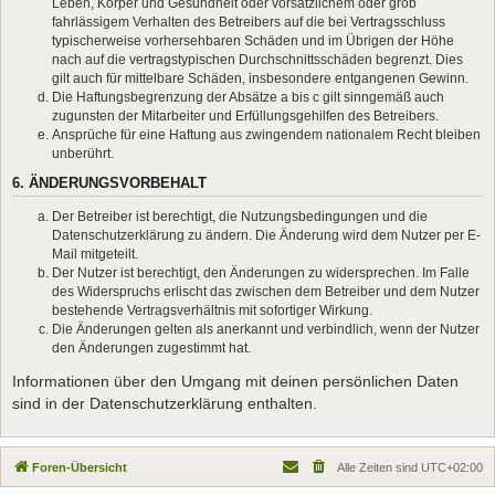
Leben, Körper und Gesundheit oder vorsätzlichem oder grob
fahrlässigem Verhalten des Betreibers auf die bei Vertragsschluss
typischerweise vorhersehbaren Schäden und im Übrigen der Höhe
nach auf die vertragstypischen Durchschnittsschäden begrenzt. Dies
gilt auch für mittelbare Schäden, insbesondere entgangenen Gewinn.
Die Haftungsbegrenzung der Absätze a bis c gilt sinngemäß auch
zugunsten der Mitarbeiter und Erfüllungsgehilfen des Betreibers.
Ansprüche für eine Haftung aus zwingendem nationalem Recht bleiben
unberührt.
6. ÄNDERUNGSVORBEHALT
Der Betreiber ist berechtigt, die Nutzungsbedingungen und die
Datenschutzerklärung zu ändern. Die Änderung wird dem Nutzer per E-
Mail mitgeteilt.
Der Nutzer ist berechtigt, den Änderungen zu widersprechen. Im Falle
des Widerspruchs erlischt das zwischen dem Betreiber und dem Nutzer
bestehende Vertragsverhältnis mit sofortiger Wirkung.
Die Änderungen gelten als anerkannt und verbindlich, wenn der Nutzer
den Änderungen zugestimmt hat.
Informationen über den Umgang mit deinen persönlichen Daten
sind in der Datenschutzerklärung enthalten.
Foren-Übersicht
Alle Zeiten sind
UTC+02:00