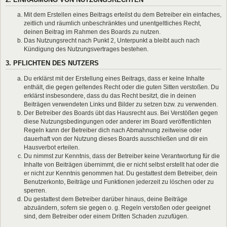
Mit dem Erstellen eines Beitrags erteilst du dem Betreiber ein einfaches,
zeitlich und räumlich unbeschränktes und unentgeltliches Recht,
deinen Beitrag im Rahmen des Boards zu nutzen.
Das Nutzungsrecht nach Punkt 2, Unterpunkt a bleibt auch nach
Kündigung des Nutzungsvertrages bestehen.
3. PFLICHTEN DES NUTZERS
Du erklärst mit der Erstellung eines Beitrags, dass er keine Inhalte
enthält, die gegen geltendes Recht oder die guten Sitten verstoßen. Du
erklärst insbesondere, dass du das Recht besitzt, die in deinen
Beiträgen verwendeten Links und Bilder zu setzen bzw. zu verwenden.
Der Betreiber des Boards übt das Hausrecht aus. Bei Verstößen gegen
diese Nutzungsbedingungen oder anderer im Board veröffentlichten
Regeln kann der Betreiber dich nach Abmahnung zeitweise oder
dauerhaft von der Nutzung dieses Boards ausschließen und dir ein
Hausverbot erteilen.
Du nimmst zur Kenntnis, dass der Betreiber keine Verantwortung für die
Inhalte von Beiträgen übernimmt, die er nicht selbst erstellt hat oder die
er nicht zur Kenntnis genommen hat. Du gestattest dem Betreiber, dein
Benutzerkonto, Beiträge und Funktionen jederzeit zu löschen oder zu
sperren.
Du gestattest dem Betreiber darüber hinaus, deine Beiträge
abzuändern, sofern sie gegen o. g. Regeln verstoßen oder geeignet
sind, dem Betreiber oder einem Dritten Schaden zuzufügen.