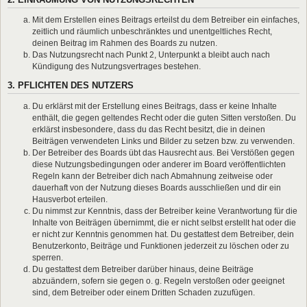
Mit dem Erstellen eines Beitrags erteilst du dem Betreiber ein einfaches,
zeitlich und räumlich unbeschränktes und unentgeltliches Recht,
deinen Beitrag im Rahmen des Boards zu nutzen.
Das Nutzungsrecht nach Punkt 2, Unterpunkt a bleibt auch nach
Kündigung des Nutzungsvertrages bestehen.
3. PFLICHTEN DES NUTZERS
Du erklärst mit der Erstellung eines Beitrags, dass er keine Inhalte
enthält, die gegen geltendes Recht oder die guten Sitten verstoßen. Du
erklärst insbesondere, dass du das Recht besitzt, die in deinen
Beiträgen verwendeten Links und Bilder zu setzen bzw. zu verwenden.
Der Betreiber des Boards übt das Hausrecht aus. Bei Verstößen gegen
diese Nutzungsbedingungen oder anderer im Board veröffentlichten
Regeln kann der Betreiber dich nach Abmahnung zeitweise oder
dauerhaft von der Nutzung dieses Boards ausschließen und dir ein
Hausverbot erteilen.
Du nimmst zur Kenntnis, dass der Betreiber keine Verantwortung für die
Inhalte von Beiträgen übernimmt, die er nicht selbst erstellt hat oder die
er nicht zur Kenntnis genommen hat. Du gestattest dem Betreiber, dein
Benutzerkonto, Beiträge und Funktionen jederzeit zu löschen oder zu
sperren.
Du gestattest dem Betreiber darüber hinaus, deine Beiträge
abzuändern, sofern sie gegen o. g. Regeln verstoßen oder geeignet
sind, dem Betreiber oder einem Dritten Schaden zuzufügen.