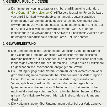
4. GENERAL PUBLIC LICENSE
Du nimmst zur Kenntnis, dass es sich bei phpBB um eine unter der „
GNU General Public License v2
“ (GPL) bereitgestellten Foren-Software
von phpBB Limited (www.phpbb.com) handelt; deutschsprachige
Informationen werden durch die deutschsprachige Community unter
www.phpbb.de zur Verfügung gestellt. Beide haben keinen Einfluss auf
die Art und Weise, wie die Software verwendet wird. Sie können
insbesondere die Verwendung der Software für bestimmte Zwecke nicht
untersagen oder auf Inhalte fremder Foren Einfluss nehmen.
5. GEWÄHRLEISTUNG
Der Betreiber haftet mit Ausnahme der Verletzung von Leben, Körper
und Gesundheit und der Verletzung wesentlicher Vertragspflichten
(Kardinalpflichten) nur für Schäden, die auf ein vorsätzliches oder grob
fahrlässiges Verhalten zurückzuführen sind. Dies gilt auch für mittelbare
Folgeschäden wie insbesondere entgangenen Gewinn.
Die Haftung ist gegenüber Verbrauchern außer bei vorsätzlichem oder
grob fahrlässigem Verhalten oder bei Schäden aus der Verletzung von
Leben, Körper und Gesundheit und der Verletzung wesentlicher
Vertragspflichten (Kardinalpflichten) auf die bei Vertragsschluss
typischerweise vorhersehbaren Schäden und im übrigen der Höhe
nach auf die vertragstypischen Durchschnittsschäden begrenzt. Dies
gilt auch für mittelbare Folgeschäden wie insbesondere entgangenen
Gewinn.
Die Haftung ist gegenüber Unternehmern außer bei der Verletzung von