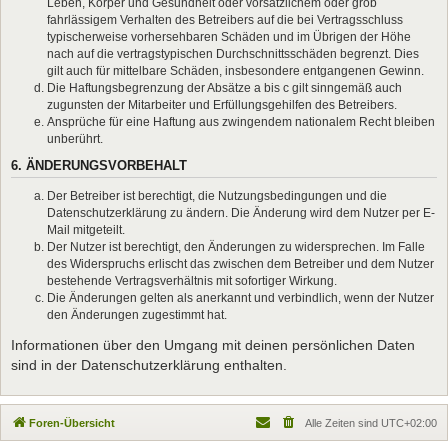
Leben, Körper und Gesundheit oder vorsätzlichem oder grob
fahrlässigem Verhalten des Betreibers auf die bei Vertragsschluss
typischerweise vorhersehbaren Schäden und im Übrigen der Höhe
nach auf die vertragstypischen Durchschnittsschäden begrenzt. Dies
gilt auch für mittelbare Schäden, insbesondere entgangenen Gewinn.
Die Haftungsbegrenzung der Absätze a bis c gilt sinngemäß auch
zugunsten der Mitarbeiter und Erfüllungsgehilfen des Betreibers.
Ansprüche für eine Haftung aus zwingendem nationalem Recht bleiben
unberührt.
6. ÄNDERUNGSVORBEHALT
Der Betreiber ist berechtigt, die Nutzungsbedingungen und die
Datenschutzerklärung zu ändern. Die Änderung wird dem Nutzer per E-
Mail mitgeteilt.
Der Nutzer ist berechtigt, den Änderungen zu widersprechen. Im Falle
des Widerspruchs erlischt das zwischen dem Betreiber und dem Nutzer
bestehende Vertragsverhältnis mit sofortiger Wirkung.
Die Änderungen gelten als anerkannt und verbindlich, wenn der Nutzer
den Änderungen zugestimmt hat.
Informationen über den Umgang mit deinen persönlichen Daten
sind in der Datenschutzerklärung enthalten.
Foren-Übersicht
Alle Zeiten sind
UTC+02:00