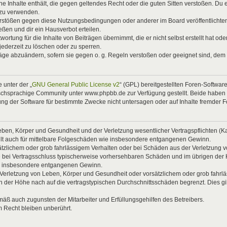
eine Inhalte enthält, die gegen geltendes Recht oder die guten Sitten verstoßen. Du 
 zu verwenden.
Verstößen gegen diese Nutzungsbedingungen oder anderer im Board veröffentlicht
ßen und dir ein Hausverbot erteilen.
ortung für die Inhalte von Beiträgen übernimmt, die er nicht selbst erstellt hat od
jederzeit zu löschen oder zu sperren.
räge abzuändern, sofern sie gegen o. g. Regeln verstoßen oder geeignet sind, dem
 unter der „
GNU General Public License v2
“ (GPL) bereitgestellten Foren-Softwa
chsprachige Community unter www.phpbb.de zur Verfügung gestellt. Beide haben ke
g der Software für bestimmte Zwecke nicht untersagen oder auf Inhalte fremder 
ben, Körper und Gesundheit und der Verletzung wesentlicher Vertragspflichten (Kard
gilt auch für mittelbare Folgeschäden wie insbesondere entgangenen Gewinn.
ätzlichem oder grob fahrlässigem Verhalten oder bei Schäden aus der Verletzung 
 die bei Vertragsschluss typischerweise vorhersehbaren Schäden und im übrigen de
wie insbesondere entgangenen Gewinn.
erletzung von Leben, Körper und Gesundheit oder vorsätzlichem oder grob fahrläs
der Höhe nach auf die vertragstypischen Durchschnittsschäden begrenzt. Dies gi
mäß auch zugunsten der Mitarbeiter und Erfüllungsgehilfen des Betreibers.
 Recht bleiben unberührt.