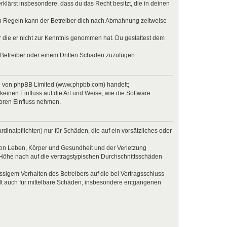
erklärst insbesondere, dass du das Recht besitzt, die in deinen
en Regeln kann der Betreiber dich nach Abmahnung zeitweise
er die er nicht zur Kenntnis genommen hat. Du gestattest dem
 Betreiber oder einem Dritten Schaden zuzufügen.
re von phpBB Limited (www.phpbb.com) handelt;
inen Einfluss auf die Art und Weise, wie die Software
Foren Einfluss nehmen.
inalpflichten) nur für Schäden, die auf ein vorsätzliches oder
von Leben, Körper und Gesundheit und der Verletzung
r Höhe nach auf die vertragstypischen Durchschnittsschäden
sigem Verhalten des Betreibers auf die bei Vertragsschluss
lt auch für mittelbare Schäden, insbesondere entgangenen