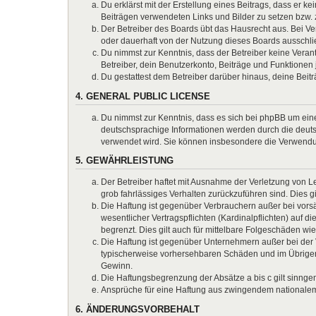
Du erklärst mit der Erstellung eines Beitrags, dass er k
Beiträgen verwendeten Links und Bilder zu setzen bzw.
Der Betreiber des Boards übt das Hausrecht aus. Bei 
oder dauerhaft von der Nutzung dieses Boards ausschlie
Du nimmst zur Kenntnis, dass der Betreiber keine Verantw
Betreiber, dein Benutzerkonto, Beiträge und Funktionen 
Du gestattest dem Betreiber darüber hinaus, deine Beit
4. GENERAL PUBLIC LICENSE
Du nimmst zur Kenntnis, dass es sich bei phpBB um eine
deutschsprachige Informationen werden durch die deuts
verwendet wird. Sie können insbesondere die Verwendun
5. GEWÄHRLEISTUNG
Der Betreiber haftet mit Ausnahme der Verletzung von Le
grob fahrlässiges Verhalten zurückzuführen sind. Dies 
Die Haftung ist gegenüber Verbrauchern außer bei vors
wesentlicher Vertragspflichten (Kardinalpflichten) auf
begrenzt. Dies gilt auch für mittelbare Folgeschäden 
Die Haftung ist gegenüber Unternehmern außer bei der V
typischerweise vorhersehbaren Schäden und im Übrigen 
Gewinn.
Die Haftungsbegrenzung der Absätze a bis c gilt sinnge
Ansprüche für eine Haftung aus zwingendem nationalem
6. ÄNDERUNGSVORBEHALT