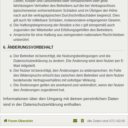
Leben, Körper und Gesundheit oder vorsätzlichem oder grob
fahrlässigem Verhalten des Betreibers auf die bei Vertragsschluss
typischerweise vorhersehbaren Schäden und im Übrigen der Höhe
nach auf die vertragstypischen Durchschnittsschäden begrenzt. Dies
gilt auch für mittelbare Schäden, insbesondere entgangenen Gewinn.
Die Haftungsbegrenzung der Absätze a bis c gilt sinngemäß auch
zugunsten der Mitarbeiter und Erfüllungsgehilfen des Betreibers.
Ansprüche für eine Haftung aus zwingendem nationalem Recht bleiben
unberührt.
6. ÄNDERUNGSVORBEHALT
Der Betreiber ist berechtigt, die Nutzungsbedingungen und die
Datenschutzerklärung zu ändern. Die Änderung wird dem Nutzer per E-
Mail mitgeteilt.
Der Nutzer ist berechtigt, den Änderungen zu widersprechen. Im Falle
des Widerspruchs erlischt das zwischen dem Betreiber und dem Nutzer
bestehende Vertragsverhältnis mit sofortiger Wirkung.
Die Änderungen gelten als anerkannt und verbindlich, wenn der Nutzer
den Änderungen zugestimmt hat.
Informationen über den Umgang mit deinen persönlichen Daten
sind in der Datenschutzerklärung enthalten.
Foren-Übersicht
Alle Zeiten sind
UTC+02:00