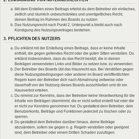
Mit dem Erstellen eines Beitrags erteilst du dem Betreiber ein einfaches,
zeitlich und räumlich unbeschränktes und unentgeltliches Recht,
deinen Beitrag im Rahmen des Boards zu nutzen.
Das Nutzungsrecht nach Punkt 2, Unterpunkt a bleibt auch nach
Kündigung des Nutzungsvertrages bestehen.
3. PFLICHTEN DES NUTZERS
Du erklärst mit der Erstellung eines Beitrags, dass er keine Inhalte
enthält, die gegen geltendes Recht oder die guten Sitten verstoßen. Du
erklärst insbesondere, dass du das Recht besitzt, die in deinen
Beiträgen verwendeten Links und Bilder zu setzen bzw. zu verwenden.
Der Betreiber des Boards übt das Hausrecht aus. Bei Verstößen gegen
diese Nutzungsbedingungen oder anderer im Board veröffentlichten
Regeln kann der Betreiber dich nach Abmahnung zeitweise oder
dauerhaft von der Nutzung dieses Boards ausschließen und dir ein
Hausverbot erteilen.
Du nimmst zur Kenntnis, dass der Betreiber keine Verantwortung für die
Inhalte von Beiträgen übernimmt, die er nicht selbst erstellt hat oder die
er nicht zur Kenntnis genommen hat. Du gestattest dem Betreiber, dein
Benutzerkonto, Beiträge und Funktionen jederzeit zu löschen oder zu
sperren.
Du gestattest dem Betreiber darüber hinaus, deine Beiträge
abzuändern, sofern sie gegen o. g. Regeln verstoßen oder geeignet
sind, dem Betreiber oder einem Dritten Schaden zuzufügen.