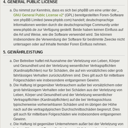
4. GENERAL PUBLIC LICENSE
Du nimmst zur Kenntnis, dass es sich bei phpBB um eine unter der „
GNU General Public License v2
“ (GPL) bereitgestellten Foren-Software
von phpBB Limited (www.phpbb.com) handelt; deutschsprachige
Informationen werden durch die deutschsprachige Community unter
www.phpbb.de zur Verfügung gestellt. Beide haben keinen Einfluss auf
die Art und Weise, wie die Software verwendet wird. Sie können
insbesondere die Verwendung der Software für bestimmte Zwecke nicht
untersagen oder auf Inhalte fremder Foren Einfluss nehmen.
5. GEWÄHRLEISTUNG
Der Betreiber haftet mit Ausnahme der Verletzung von Leben, Körper
und Gesundheit und der Verletzung wesentlicher Vertragspflichten
(Kardinalpflichten) nur für Schäden, die auf ein vorsätzliches oder grob
fahrlässiges Verhalten zurückzuführen sind. Dies gilt auch für mittelbare
Folgeschäden wie insbesondere entgangenen Gewinn.
Die Haftung ist gegenüber Verbrauchern außer bei vorsätzlichem oder
grob fahrlässigem Verhalten oder bei Schäden aus der Verletzung von
Leben, Körper und Gesundheit und der Verletzung wesentlicher
Vertragspflichten (Kardinalpflichten) auf die bei Vertragsschluss
typischerweise vorhersehbaren Schäden und im übrigen der Höhe
nach auf die vertragstypischen Durchschnittsschäden begrenzt. Dies
gilt auch für mittelbare Folgeschäden wie insbesondere entgangenen
Gewinn.
Die Haftung ist gegenüber Unternehmern außer bei der Verletzung von