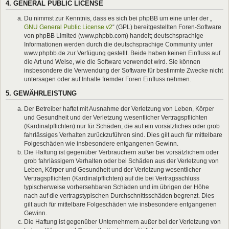
4. GENERAL PUBLIC LICENSE
Du nimmst zur Kenntnis, dass es sich bei phpBB um eine unter der „
GNU General Public License v2
“ (GPL) bereitgestellten Foren-Software
von phpBB Limited (www.phpbb.com) handelt; deutschsprachige
Informationen werden durch die deutschsprachige Community unter
www.phpbb.de zur Verfügung gestellt. Beide haben keinen Einfluss auf
die Art und Weise, wie die Software verwendet wird. Sie können
insbesondere die Verwendung der Software für bestimmte Zwecke nicht
untersagen oder auf Inhalte fremder Foren Einfluss nehmen.
5. GEWÄHRLEISTUNG
Der Betreiber haftet mit Ausnahme der Verletzung von Leben, Körper
und Gesundheit und der Verletzung wesentlicher Vertragspflichten
(Kardinalpflichten) nur für Schäden, die auf ein vorsätzliches oder grob
fahrlässiges Verhalten zurückzuführen sind. Dies gilt auch für mittelbare
Folgeschäden wie insbesondere entgangenen Gewinn.
Die Haftung ist gegenüber Verbrauchern außer bei vorsätzlichem oder
grob fahrlässigem Verhalten oder bei Schäden aus der Verletzung von
Leben, Körper und Gesundheit und der Verletzung wesentlicher
Vertragspflichten (Kardinalpflichten) auf die bei Vertragsschluss
typischerweise vorhersehbaren Schäden und im übrigen der Höhe
nach auf die vertragstypischen Durchschnittsschäden begrenzt. Dies
gilt auch für mittelbare Folgeschäden wie insbesondere entgangenen
Gewinn.
Die Haftung ist gegenüber Unternehmern außer bei der Verletzung von