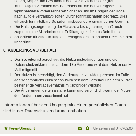
Leben, Körper und Gesundheit oder vorsätzlichem oder grob
fahrlässigem Verhalten des Betreibers auf die bei Vertragsschluss
typischerweise vorhersehbaren Schäden und im Übrigen der Höhe
nach auf die vertragstypischen Durchschnittsschäden begrenzt. Dies
gilt auch für mittelbare Schäden, insbesondere entgangenen Gewinn.
Die Haftungsbegrenzung der Absätze a bis c gilt sinngemäß auch
zugunsten der Mitarbeiter und Erfüllungsgehilfen des Betreibers.
Ansprüche für eine Haftung aus zwingendem nationalem Recht bleiben
unberührt.
6. ÄNDERUNGSVORBEHALT
Der Betreiber ist berechtigt, die Nutzungsbedingungen und die
Datenschutzerklärung zu ändern. Die Änderung wird dem Nutzer per E-
Mail mitgeteilt.
Der Nutzer ist berechtigt, den Änderungen zu widersprechen. Im Falle
des Widerspruchs erlischt das zwischen dem Betreiber und dem Nutzer
bestehende Vertragsverhältnis mit sofortiger Wirkung.
Die Änderungen gelten als anerkannt und verbindlich, wenn der Nutzer
den Änderungen zugestimmt hat.
Informationen über den Umgang mit deinen persönlichen Daten
sind in der Datenschutzerklärung enthalten.
Foren-Übersicht
Alle Zeiten sind
UTC+02:00