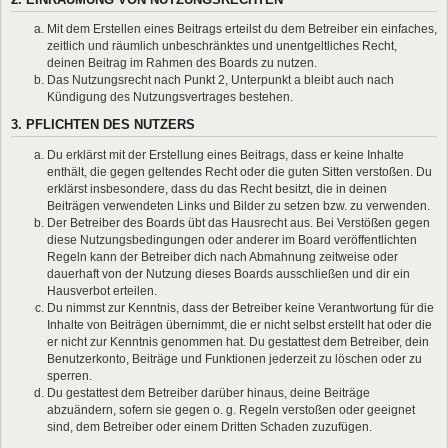
Mit dem Erstellen eines Beitrags erteilst du dem Betreiber ein einfaches,
zeitlich und räumlich unbeschränktes und unentgeltliches Recht,
deinen Beitrag im Rahmen des Boards zu nutzen.
Das Nutzungsrecht nach Punkt 2, Unterpunkt a bleibt auch nach
Kündigung des Nutzungsvertrages bestehen.
3. PFLICHTEN DES NUTZERS
Du erklärst mit der Erstellung eines Beitrags, dass er keine Inhalte
enthält, die gegen geltendes Recht oder die guten Sitten verstoßen. Du
erklärst insbesondere, dass du das Recht besitzt, die in deinen
Beiträgen verwendeten Links und Bilder zu setzen bzw. zu verwenden.
Der Betreiber des Boards übt das Hausrecht aus. Bei Verstößen gegen
diese Nutzungsbedingungen oder anderer im Board veröffentlichten
Regeln kann der Betreiber dich nach Abmahnung zeitweise oder
dauerhaft von der Nutzung dieses Boards ausschließen und dir ein
Hausverbot erteilen.
Du nimmst zur Kenntnis, dass der Betreiber keine Verantwortung für die
Inhalte von Beiträgen übernimmt, die er nicht selbst erstellt hat oder die
er nicht zur Kenntnis genommen hat. Du gestattest dem Betreiber, dein
Benutzerkonto, Beiträge und Funktionen jederzeit zu löschen oder zu
sperren.
Du gestattest dem Betreiber darüber hinaus, deine Beiträge
abzuändern, sofern sie gegen o. g. Regeln verstoßen oder geeignet
sind, dem Betreiber oder einem Dritten Schaden zuzufügen.