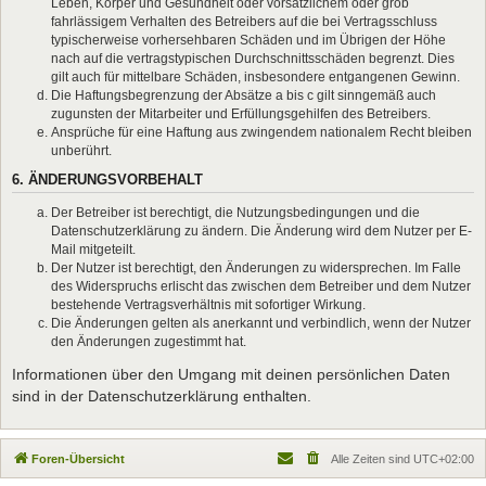
Leben, Körper und Gesundheit oder vorsätzlichem oder grob
fahrlässigem Verhalten des Betreibers auf die bei Vertragsschluss
typischerweise vorhersehbaren Schäden und im Übrigen der Höhe
nach auf die vertragstypischen Durchschnittsschäden begrenzt. Dies
gilt auch für mittelbare Schäden, insbesondere entgangenen Gewinn.
Die Haftungsbegrenzung der Absätze a bis c gilt sinngemäß auch
zugunsten der Mitarbeiter und Erfüllungsgehilfen des Betreibers.
Ansprüche für eine Haftung aus zwingendem nationalem Recht bleiben
unberührt.
6. ÄNDERUNGSVORBEHALT
Der Betreiber ist berechtigt, die Nutzungsbedingungen und die
Datenschutzerklärung zu ändern. Die Änderung wird dem Nutzer per E-
Mail mitgeteilt.
Der Nutzer ist berechtigt, den Änderungen zu widersprechen. Im Falle
des Widerspruchs erlischt das zwischen dem Betreiber und dem Nutzer
bestehende Vertragsverhältnis mit sofortiger Wirkung.
Die Änderungen gelten als anerkannt und verbindlich, wenn der Nutzer
den Änderungen zugestimmt hat.
Informationen über den Umgang mit deinen persönlichen Daten
sind in der Datenschutzerklärung enthalten.
Foren-Übersicht
Alle Zeiten sind
UTC+02:00