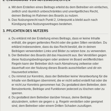
Mit dem Erstellen eines Beitrags erteilst du dem Betreiber ein einfaches,
zeitlich und räumlich unbeschränktes und unentgeltliches Recht,
deinen Beitrag im Rahmen des Boards zu nutzen.
Das Nutzungsrecht nach Punkt 2, Unterpunkt a bleibt auch nach
Kündigung des Nutzungsvertrages bestehen.
3. PFLICHTEN DES NUTZERS
Du erklärst mit der Erstellung eines Beitrags, dass er keine Inhalte
enthält, die gegen geltendes Recht oder die guten Sitten verstoßen. Du
erklärst insbesondere, dass du das Recht besitzt, die in deinen
Beiträgen verwendeten Links und Bilder zu setzen bzw. zu verwenden.
Der Betreiber des Boards übt das Hausrecht aus. Bei Verstößen gegen
diese Nutzungsbedingungen oder anderer im Board veröffentlichten
Regeln kann der Betreiber dich nach Abmahnung zeitweise oder
dauerhaft von der Nutzung dieses Boards ausschließen und dir ein
Hausverbot erteilen.
Du nimmst zur Kenntnis, dass der Betreiber keine Verantwortung für die
Inhalte von Beiträgen übernimmt, die er nicht selbst erstellt hat oder die
er nicht zur Kenntnis genommen hat. Du gestattest dem Betreiber, dein
Benutzerkonto, Beiträge und Funktionen jederzeit zu löschen oder zu
sperren.
Du gestattest dem Betreiber darüber hinaus, deine Beiträge
abzuändern, sofern sie gegen o. g. Regeln verstoßen oder geeignet
sind, dem Betreiber oder einem Dritten Schaden zuzufügen.