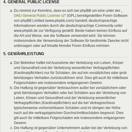
4. GENERAL PUBLIC LICENSE
Du nimmst zur Kenntnis, dass es sich bei phpBB um eine unter der „
GNU General Public License v2
“ (GPL) bereitgestellten Foren-Software
von phpBB Limited (www.phpbb.com) handelt; deutschsprachige
Informationen werden durch die deutschsprachige Community unter
www.phpbb.de zur Verfügung gestellt. Beide haben keinen Einfluss auf
die Art und Weise, wie die Software verwendet wird. Sie können
insbesondere die Verwendung der Software für bestimmte Zwecke nicht
untersagen oder auf Inhalte fremder Foren Einfluss nehmen.
5. GEWÄHRLEISTUNG
Der Betreiber haftet mit Ausnahme der Verletzung von Leben, Körper
und Gesundheit und der Verletzung wesentlicher Vertragspflichten
(Kardinalpflichten) nur für Schäden, die auf ein vorsätzliches oder grob
fahrlässiges Verhalten zurückzuführen sind. Dies gilt auch für mittelbare
Folgeschäden wie insbesondere entgangenen Gewinn.
Die Haftung ist gegenüber Verbrauchern außer bei vorsätzlichem oder
grob fahrlässigem Verhalten oder bei Schäden aus der Verletzung von
Leben, Körper und Gesundheit und der Verletzung wesentlicher
Vertragspflichten (Kardinalpflichten) auf die bei Vertragsschluss
typischerweise vorhersehbaren Schäden und im übrigen der Höhe
nach auf die vertragstypischen Durchschnittsschäden begrenzt. Dies
gilt auch für mittelbare Folgeschäden wie insbesondere entgangenen
Gewinn.
Die Haftung ist gegenüber Unternehmern außer bei der Verletzung von