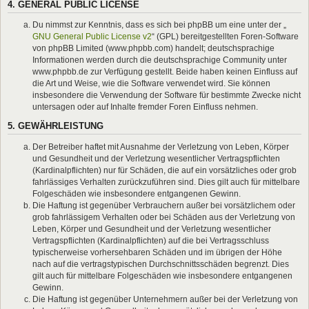
4. GENERAL PUBLIC LICENSE
Du nimmst zur Kenntnis, dass es sich bei phpBB um eine unter der „
GNU General Public License v2
“ (GPL) bereitgestellten Foren-Software
von phpBB Limited (www.phpbb.com) handelt; deutschsprachige
Informationen werden durch die deutschsprachige Community unter
www.phpbb.de zur Verfügung gestellt. Beide haben keinen Einfluss auf
die Art und Weise, wie die Software verwendet wird. Sie können
insbesondere die Verwendung der Software für bestimmte Zwecke nicht
untersagen oder auf Inhalte fremder Foren Einfluss nehmen.
5. GEWÄHRLEISTUNG
Der Betreiber haftet mit Ausnahme der Verletzung von Leben, Körper
und Gesundheit und der Verletzung wesentlicher Vertragspflichten
(Kardinalpflichten) nur für Schäden, die auf ein vorsätzliches oder grob
fahrlässiges Verhalten zurückzuführen sind. Dies gilt auch für mittelbare
Folgeschäden wie insbesondere entgangenen Gewinn.
Die Haftung ist gegenüber Verbrauchern außer bei vorsätzlichem oder
grob fahrlässigem Verhalten oder bei Schäden aus der Verletzung von
Leben, Körper und Gesundheit und der Verletzung wesentlicher
Vertragspflichten (Kardinalpflichten) auf die bei Vertragsschluss
typischerweise vorhersehbaren Schäden und im übrigen der Höhe
nach auf die vertragstypischen Durchschnittsschäden begrenzt. Dies
gilt auch für mittelbare Folgeschäden wie insbesondere entgangenen
Gewinn.
Die Haftung ist gegenüber Unternehmern außer bei der Verletzung von