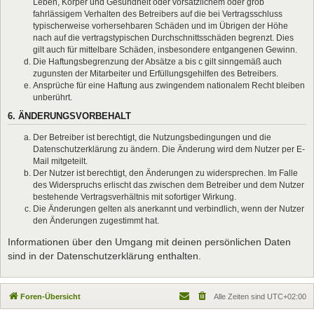
Leben, Körper und Gesundheit oder vorsätzlichem oder grob
fahrlässigem Verhalten des Betreibers auf die bei Vertragsschluss
typischerweise vorhersehbaren Schäden und im Übrigen der Höhe
nach auf die vertragstypischen Durchschnittsschäden begrenzt. Dies
gilt auch für mittelbare Schäden, insbesondere entgangenen Gewinn.
Die Haftungsbegrenzung der Absätze a bis c gilt sinngemäß auch
zugunsten der Mitarbeiter und Erfüllungsgehilfen des Betreibers.
Ansprüche für eine Haftung aus zwingendem nationalem Recht bleiben
unberührt.
6. ÄNDERUNGSVORBEHALT
Der Betreiber ist berechtigt, die Nutzungsbedingungen und die
Datenschutzerklärung zu ändern. Die Änderung wird dem Nutzer per E-
Mail mitgeteilt.
Der Nutzer ist berechtigt, den Änderungen zu widersprechen. Im Falle
des Widerspruchs erlischt das zwischen dem Betreiber und dem Nutzer
bestehende Vertragsverhältnis mit sofortiger Wirkung.
Die Änderungen gelten als anerkannt und verbindlich, wenn der Nutzer
den Änderungen zugestimmt hat.
Informationen über den Umgang mit deinen persönlichen Daten
sind in der Datenschutzerklärung enthalten.
Foren-Übersicht
Alle Zeiten sind
UTC+02:00