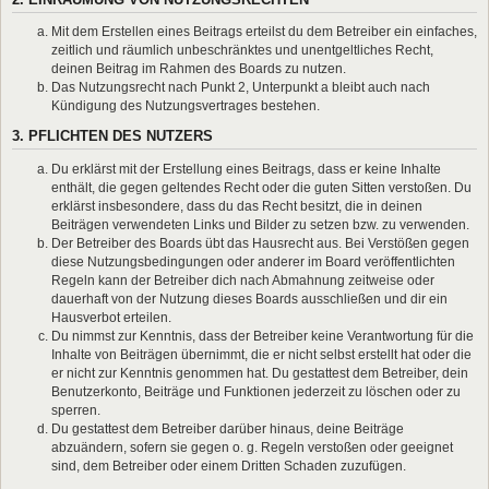
Mit dem Erstellen eines Beitrags erteilst du dem Betreiber ein einfaches,
zeitlich und räumlich unbeschränktes und unentgeltliches Recht,
deinen Beitrag im Rahmen des Boards zu nutzen.
Das Nutzungsrecht nach Punkt 2, Unterpunkt a bleibt auch nach
Kündigung des Nutzungsvertrages bestehen.
3. PFLICHTEN DES NUTZERS
Du erklärst mit der Erstellung eines Beitrags, dass er keine Inhalte
enthält, die gegen geltendes Recht oder die guten Sitten verstoßen. Du
erklärst insbesondere, dass du das Recht besitzt, die in deinen
Beiträgen verwendeten Links und Bilder zu setzen bzw. zu verwenden.
Der Betreiber des Boards übt das Hausrecht aus. Bei Verstößen gegen
diese Nutzungsbedingungen oder anderer im Board veröffentlichten
Regeln kann der Betreiber dich nach Abmahnung zeitweise oder
dauerhaft von der Nutzung dieses Boards ausschließen und dir ein
Hausverbot erteilen.
Du nimmst zur Kenntnis, dass der Betreiber keine Verantwortung für die
Inhalte von Beiträgen übernimmt, die er nicht selbst erstellt hat oder die
er nicht zur Kenntnis genommen hat. Du gestattest dem Betreiber, dein
Benutzerkonto, Beiträge und Funktionen jederzeit zu löschen oder zu
sperren.
Du gestattest dem Betreiber darüber hinaus, deine Beiträge
abzuändern, sofern sie gegen o. g. Regeln verstoßen oder geeignet
sind, dem Betreiber oder einem Dritten Schaden zuzufügen.