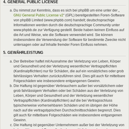
4. GENERAL PUBLIC LICENSE
Du nimmst zur Kenntnis, dass es sich bei phpBB um eine unter der „
GNU General Public License v2
“ (GPL) bereitgestellten Foren-Software
von phpBB Limited (www.phpbb.com) handelt; deutschsprachige
Informationen werden durch die deutschsprachige Community unter
www.phpbb.de zur Verfügung gestellt. Beide haben keinen Einfluss auf
die Art und Weise, wie die Software verwendet wird. Sie können
insbesondere die Verwendung der Software für bestimmte Zwecke nicht
untersagen oder auf Inhalte fremder Foren Einfluss nehmen.
5. GEWÄHRLEISTUNG
Der Betreiber haftet mit Ausnahme der Verletzung von Leben, Körper
und Gesundheit und der Verletzung wesentlicher Vertragspflichten
(Kardinalpflichten) nur für Schäden, die auf ein vorsätzliches oder grob
fahrlässiges Verhalten zurückzuführen sind. Dies gilt auch für mittelbare
Folgeschäden wie insbesondere entgangenen Gewinn.
Die Haftung ist gegenüber Verbrauchern außer bei vorsätzlichem oder
grob fahrlässigem Verhalten oder bei Schäden aus der Verletzung von
Leben, Körper und Gesundheit und der Verletzung wesentlicher
Vertragspflichten (Kardinalpflichten) auf die bei Vertragsschluss
typischerweise vorhersehbaren Schäden und im übrigen der Höhe
nach auf die vertragstypischen Durchschnittsschäden begrenzt. Dies
gilt auch für mittelbare Folgeschäden wie insbesondere entgangenen
Gewinn.
Die Haftung ist gegenüber Unternehmern außer bei der Verletzung von