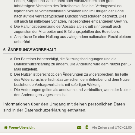
Leben, Körper und Gesundheit oder vorsätzlichem oder grob
fahrlässigem Verhalten des Betreibers auf die bei Vertragsschluss
typischerweise vorhersehbaren Schäden und im Übrigen der Höhe
nach auf die vertragstypischen Durchschnittsschäden begrenzt. Dies
gilt auch für mittelbare Schäden, insbesondere entgangenen Gewinn.
Die Haftungsbegrenzung der Absätze a bis c gilt sinngemäß auch
zugunsten der Mitarbeiter und Erfüllungsgehilfen des Betreibers.
Ansprüche für eine Haftung aus zwingendem nationalem Recht bleiben
unberührt.
6. ÄNDERUNGSVORBEHALT
Der Betreiber ist berechtigt, die Nutzungsbedingungen und die
Datenschutzerklärung zu ändern. Die Änderung wird dem Nutzer per E-
Mail mitgeteilt.
Der Nutzer ist berechtigt, den Änderungen zu widersprechen. Im Falle
des Widerspruchs erlischt das zwischen dem Betreiber und dem Nutzer
bestehende Vertragsverhältnis mit sofortiger Wirkung.
Die Änderungen gelten als anerkannt und verbindlich, wenn der Nutzer
den Änderungen zugestimmt hat.
Informationen über den Umgang mit deinen persönlichen Daten
sind in der Datenschutzerklärung enthalten.
Foren-Übersicht
Alle Zeiten sind
UTC+02:00