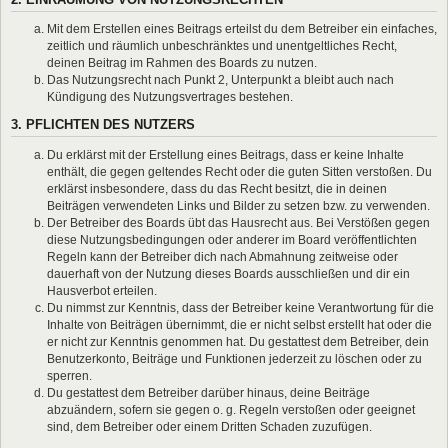
Mit dem Erstellen eines Beitrags erteilst du dem Betreiber ein einfaches,
zeitlich und räumlich unbeschränktes und unentgeltliches Recht,
deinen Beitrag im Rahmen des Boards zu nutzen.
Das Nutzungsrecht nach Punkt 2, Unterpunkt a bleibt auch nach
Kündigung des Nutzungsvertrages bestehen.
3. PFLICHTEN DES NUTZERS
Du erklärst mit der Erstellung eines Beitrags, dass er keine Inhalte
enthält, die gegen geltendes Recht oder die guten Sitten verstoßen. Du
erklärst insbesondere, dass du das Recht besitzt, die in deinen
Beiträgen verwendeten Links und Bilder zu setzen bzw. zu verwenden.
Der Betreiber des Boards übt das Hausrecht aus. Bei Verstößen gegen
diese Nutzungsbedingungen oder anderer im Board veröffentlichten
Regeln kann der Betreiber dich nach Abmahnung zeitweise oder
dauerhaft von der Nutzung dieses Boards ausschließen und dir ein
Hausverbot erteilen.
Du nimmst zur Kenntnis, dass der Betreiber keine Verantwortung für die
Inhalte von Beiträgen übernimmt, die er nicht selbst erstellt hat oder die
er nicht zur Kenntnis genommen hat. Du gestattest dem Betreiber, dein
Benutzerkonto, Beiträge und Funktionen jederzeit zu löschen oder zu
sperren.
Du gestattest dem Betreiber darüber hinaus, deine Beiträge
abzuändern, sofern sie gegen o. g. Regeln verstoßen oder geeignet
sind, dem Betreiber oder einem Dritten Schaden zuzufügen.