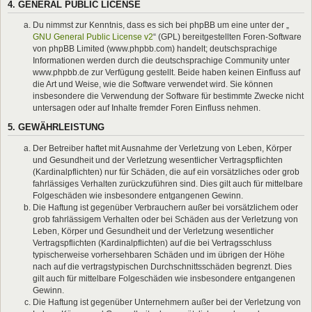
4. GENERAL PUBLIC LICENSE
Du nimmst zur Kenntnis, dass es sich bei phpBB um eine unter der „
GNU General Public License v2
“ (GPL) bereitgestellten Foren-Software
von phpBB Limited (www.phpbb.com) handelt; deutschsprachige
Informationen werden durch die deutschsprachige Community unter
www.phpbb.de zur Verfügung gestellt. Beide haben keinen Einfluss auf
die Art und Weise, wie die Software verwendet wird. Sie können
insbesondere die Verwendung der Software für bestimmte Zwecke nicht
untersagen oder auf Inhalte fremder Foren Einfluss nehmen.
5. GEWÄHRLEISTUNG
Der Betreiber haftet mit Ausnahme der Verletzung von Leben, Körper
und Gesundheit und der Verletzung wesentlicher Vertragspflichten
(Kardinalpflichten) nur für Schäden, die auf ein vorsätzliches oder grob
fahrlässiges Verhalten zurückzuführen sind. Dies gilt auch für mittelbare
Folgeschäden wie insbesondere entgangenen Gewinn.
Die Haftung ist gegenüber Verbrauchern außer bei vorsätzlichem oder
grob fahrlässigem Verhalten oder bei Schäden aus der Verletzung von
Leben, Körper und Gesundheit und der Verletzung wesentlicher
Vertragspflichten (Kardinalpflichten) auf die bei Vertragsschluss
typischerweise vorhersehbaren Schäden und im übrigen der Höhe
nach auf die vertragstypischen Durchschnittsschäden begrenzt. Dies
gilt auch für mittelbare Folgeschäden wie insbesondere entgangenen
Gewinn.
Die Haftung ist gegenüber Unternehmern außer bei der Verletzung von