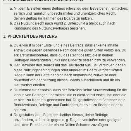
Mit dem Erstellen eines Beitrags erteilst du dem Betreiber ein einfaches,
zeitlich und räumlich unbeschränktes und unentgeltliches Recht,
deinen Beitrag im Rahmen des Boards zu nutzen.
Das Nutzungsrecht nach Punkt 2, Unterpunkt a bleibt auch nach
Kündigung des Nutzungsvertrages bestehen.
3. PFLICHTEN DES NUTZERS
Du erklärst mit der Erstellung eines Beitrags, dass er keine Inhalte
enthält, die gegen geltendes Recht oder die guten Sitten verstoßen. Du
erklärst insbesondere, dass du das Recht besitzt, die in deinen
Beiträgen verwendeten Links und Bilder zu setzen bzw. zu verwenden.
Der Betreiber des Boards übt das Hausrecht aus. Bei Verstößen gegen
diese Nutzungsbedingungen oder anderer im Board veröffentlichten
Regeln kann der Betreiber dich nach Abmahnung zeitweise oder
dauerhaft von der Nutzung dieses Boards ausschließen und dir ein
Hausverbot erteilen.
Du nimmst zur Kenntnis, dass der Betreiber keine Verantwortung für die
Inhalte von Beiträgen übernimmt, die er nicht selbst erstellt hat oder die
er nicht zur Kenntnis genommen hat. Du gestattest dem Betreiber, dein
Benutzerkonto, Beiträge und Funktionen jederzeit zu löschen oder zu
sperren.
Du gestattest dem Betreiber darüber hinaus, deine Beiträge
abzuändern, sofern sie gegen o. g. Regeln verstoßen oder geeignet
sind, dem Betreiber oder einem Dritten Schaden zuzufügen.