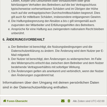
Leben, Körper und Gesundheit oder vorsätzlichem oder grob
fahrlässigem Verhalten des Betreibers auf die bei Vertragsschluss
typischerweise vorhersehbaren Schäden und im Übrigen der Höhe
nach auf die vertragstypischen Durchschnittsschäden begrenzt. Dies
gilt auch für mittelbare Schäden, insbesondere entgangenen Gewinn.
Die Haftungsbegrenzung der Absätze a bis c gilt sinngemäß auch
zugunsten der Mitarbeiter und Erfüllungsgehilfen des Betreibers.
Ansprüche für eine Haftung aus zwingendem nationalem Recht bleiben
unberührt.
6. ÄNDERUNGSVORBEHALT
Der Betreiber ist berechtigt, die Nutzungsbedingungen und die
Datenschutzerklärung zu ändern. Die Änderung wird dem Nutzer per E-
Mail mitgeteilt.
Der Nutzer ist berechtigt, den Änderungen zu widersprechen. Im Falle
des Widerspruchs erlischt das zwischen dem Betreiber und dem Nutzer
bestehende Vertragsverhältnis mit sofortiger Wirkung.
Die Änderungen gelten als anerkannt und verbindlich, wenn der Nutzer
den Änderungen zugestimmt hat.
Informationen über den Umgang mit deinen persönlichen Daten
sind in der Datenschutzerklärung enthalten.
Foren-Übersicht
Alle Zeiten sind
UTC+02:00