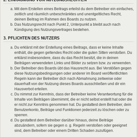
Mit dem Erstellen eines Beitrags erteilst du dem Betreiber ein einfaches,
zeitlich und räumlich unbeschränktes und unentgeltliches Recht,
deinen Beitrag im Rahmen des Boards zu nutzen.
Das Nutzungsrecht nach Punkt 2, Unterpunkt a bleibt auch nach
Kündigung des Nutzungsvertrages bestehen.
3. PFLICHTEN DES NUTZERS
Du erklärst mit der Erstellung eines Beitrags, dass er keine Inhalte
enthält, die gegen geltendes Recht oder die guten Sitten verstoßen. Du
erklärst insbesondere, dass du das Recht besitzt, die in deinen
Beiträgen verwendeten Links und Bilder zu setzen bzw. zu verwenden.
Der Betreiber des Boards übt das Hausrecht aus. Bei Verstößen gegen
diese Nutzungsbedingungen oder anderer im Board veröffentlichten
Regeln kann der Betreiber dich nach Abmahnung zeitweise oder
dauerhaft von der Nutzung dieses Boards ausschließen und dir ein
Hausverbot erteilen.
Du nimmst zur Kenntnis, dass der Betreiber keine Verantwortung für die
Inhalte von Beiträgen übernimmt, die er nicht selbst erstellt hat oder die
er nicht zur Kenntnis genommen hat. Du gestattest dem Betreiber, dein
Benutzerkonto, Beiträge und Funktionen jederzeit zu löschen oder zu
sperren.
Du gestattest dem Betreiber darüber hinaus, deine Beiträge
abzuändern, sofern sie gegen o. g. Regeln verstoßen oder geeignet
sind, dem Betreiber oder einem Dritten Schaden zuzufügen.