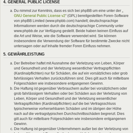
4. GENERAL PUBLIC LICENSE
Du nimmst zur Kenntnis, dass es sich bei phpBB um eine unter der „
GNU General Public License v2
“ (GPL) bereitgestellten Foren-Software
von phpBB Limited (www.phpbb.com) handelt; deutschsprachige
Informationen werden durch die deutschsprachige Community unter
www.phpbb.de zur Verfügung gestellt. Beide haben keinen Einfluss auf
die Art und Weise, wie die Software verwendet wird. Sie können
insbesondere die Verwendung der Software für bestimmte Zwecke nicht
untersagen oder auf Inhalte fremder Foren Einfluss nehmen.
5. GEWÄHRLEISTUNG
Der Betreiber haftet mit Ausnahme der Verletzung von Leben, Körper
und Gesundheit und der Verletzung wesentlicher Vertragspflichten
(Kardinalpflichten) nur für Schäden, die auf ein vorsätzliches oder grob
fahrlässiges Verhalten zurückzuführen sind. Dies gilt auch für mittelbare
Folgeschäden wie insbesondere entgangenen Gewinn.
Die Haftung ist gegenüber Verbrauchern außer bei vorsätzlichem oder
grob fahrlässigem Verhalten oder bei Schäden aus der Verletzung von
Leben, Körper und Gesundheit und der Verletzung wesentlicher
Vertragspflichten (Kardinalpflichten) auf die bei Vertragsschluss
typischerweise vorhersehbaren Schäden und im übrigen der Höhe
nach auf die vertragstypischen Durchschnittsschäden begrenzt. Dies
gilt auch für mittelbare Folgeschäden wie insbesondere entgangenen
Gewinn.
Die Haftung ist gegenüber Unternehmern außer bei der Verletzung von