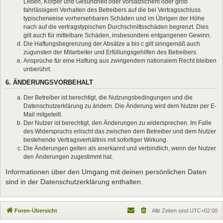
Leben, Körper und Gesundheit oder vorsätzlichem oder grob
fahrlässigem Verhalten des Betreibers auf die bei Vertragsschluss
typischerweise vorhersehbaren Schäden und im Übrigen der Höhe
nach auf die vertragstypischen Durchschnittsschäden begrenzt. Dies
gilt auch für mittelbare Schäden, insbesondere entgangenen Gewinn.
Die Haftungsbegrenzung der Absätze a bis c gilt sinngemäß auch
zugunsten der Mitarbeiter und Erfüllungsgehilfen des Betreibers.
Ansprüche für eine Haftung aus zwingendem nationalem Recht bleiben
unberührt.
6. ÄNDERUNGSVORBEHALT
Der Betreiber ist berechtigt, die Nutzungsbedingungen und die
Datenschutzerklärung zu ändern. Die Änderung wird dem Nutzer per E-
Mail mitgeteilt.
Der Nutzer ist berechtigt, den Änderungen zu widersprechen. Im Falle
des Widerspruchs erlischt das zwischen dem Betreiber und dem Nutzer
bestehende Vertragsverhältnis mit sofortiger Wirkung.
Die Änderungen gelten als anerkannt und verbindlich, wenn der Nutzer
den Änderungen zugestimmt hat.
Informationen über den Umgang mit deinen persönlichen Daten
sind in der Datenschutzerklärung enthalten.
Foren-Übersicht
Alle Zeiten sind
UTC+02:00