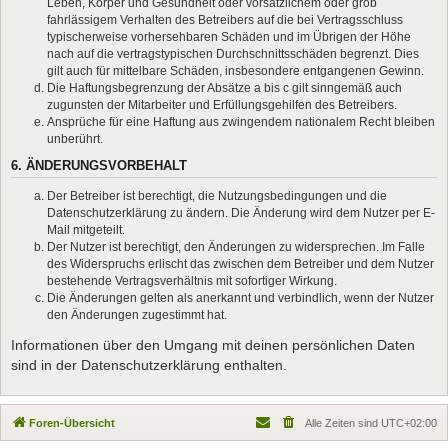
Leben, Körper und Gesundheit oder vorsätzlichem oder grob
fahrlässigem Verhalten des Betreibers auf die bei Vertragsschluss
typischerweise vorhersehbaren Schäden und im Übrigen der Höhe
nach auf die vertragstypischen Durchschnittsschäden begrenzt. Dies
gilt auch für mittelbare Schäden, insbesondere entgangenen Gewinn.
Die Haftungsbegrenzung der Absätze a bis c gilt sinngemäß auch
zugunsten der Mitarbeiter und Erfüllungsgehilfen des Betreibers.
Ansprüche für eine Haftung aus zwingendem nationalem Recht bleiben
unberührt.
6. ÄNDERUNGSVORBEHALT
Der Betreiber ist berechtigt, die Nutzungsbedingungen und die
Datenschutzerklärung zu ändern. Die Änderung wird dem Nutzer per E-
Mail mitgeteilt.
Der Nutzer ist berechtigt, den Änderungen zu widersprechen. Im Falle
des Widerspruchs erlischt das zwischen dem Betreiber und dem Nutzer
bestehende Vertragsverhältnis mit sofortiger Wirkung.
Die Änderungen gelten als anerkannt und verbindlich, wenn der Nutzer
den Änderungen zugestimmt hat.
Informationen über den Umgang mit deinen persönlichen Daten
sind in der Datenschutzerklärung enthalten.
Foren-Übersicht
Alle Zeiten sind
UTC+02:00