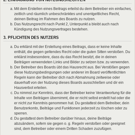
Mit dem Erstellen eines Beitrags erteilst du dem Betreiber ein einfaches,
zeitlich und räumlich unbeschränktes und unentgeltliches Recht,
deinen Beitrag im Rahmen des Boards zu nutzen.
Das Nutzungsrecht nach Punkt 2, Unterpunkt a bleibt auch nach
Kündigung des Nutzungsvertrages bestehen.
3. PFLICHTEN DES NUTZERS
Du erklärst mit der Erstellung eines Beitrags, dass er keine Inhalte
enthält, die gegen geltendes Recht oder die guten Sitten verstoßen. Du
erklärst insbesondere, dass du das Recht besitzt, die in deinen
Beiträgen verwendeten Links und Bilder zu setzen bzw. zu verwenden.
Der Betreiber des Boards übt das Hausrecht aus. Bei Verstößen gegen
diese Nutzungsbedingungen oder anderer im Board veröffentlichten
Regeln kann der Betreiber dich nach Abmahnung zeitweise oder
dauerhaft von der Nutzung dieses Boards ausschließen und dir ein
Hausverbot erteilen.
Du nimmst zur Kenntnis, dass der Betreiber keine Verantwortung für die
Inhalte von Beiträgen übernimmt, die er nicht selbst erstellt hat oder die
er nicht zur Kenntnis genommen hat. Du gestattest dem Betreiber, dein
Benutzerkonto, Beiträge und Funktionen jederzeit zu löschen oder zu
sperren.
Du gestattest dem Betreiber darüber hinaus, deine Beiträge
abzuändern, sofern sie gegen o. g. Regeln verstoßen oder geeignet
sind, dem Betreiber oder einem Dritten Schaden zuzufügen.