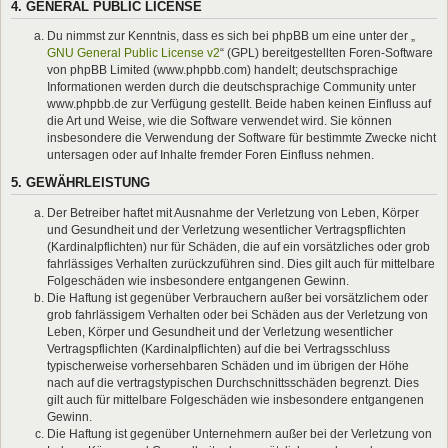
4. GENERAL PUBLIC LICENSE
Du nimmst zur Kenntnis, dass es sich bei phpBB um eine unter der „
GNU General Public License v2
“ (GPL) bereitgestellten Foren-Software
von phpBB Limited (www.phpbb.com) handelt; deutschsprachige
Informationen werden durch die deutschsprachige Community unter
www.phpbb.de zur Verfügung gestellt. Beide haben keinen Einfluss auf
die Art und Weise, wie die Software verwendet wird. Sie können
insbesondere die Verwendung der Software für bestimmte Zwecke nicht
untersagen oder auf Inhalte fremder Foren Einfluss nehmen.
5. GEWÄHRLEISTUNG
Der Betreiber haftet mit Ausnahme der Verletzung von Leben, Körper
und Gesundheit und der Verletzung wesentlicher Vertragspflichten
(Kardinalpflichten) nur für Schäden, die auf ein vorsätzliches oder grob
fahrlässiges Verhalten zurückzuführen sind. Dies gilt auch für mittelbare
Folgeschäden wie insbesondere entgangenen Gewinn.
Die Haftung ist gegenüber Verbrauchern außer bei vorsätzlichem oder
grob fahrlässigem Verhalten oder bei Schäden aus der Verletzung von
Leben, Körper und Gesundheit und der Verletzung wesentlicher
Vertragspflichten (Kardinalpflichten) auf die bei Vertragsschluss
typischerweise vorhersehbaren Schäden und im übrigen der Höhe
nach auf die vertragstypischen Durchschnittsschäden begrenzt. Dies
gilt auch für mittelbare Folgeschäden wie insbesondere entgangenen
Gewinn.
Die Haftung ist gegenüber Unternehmern außer bei der Verletzung von