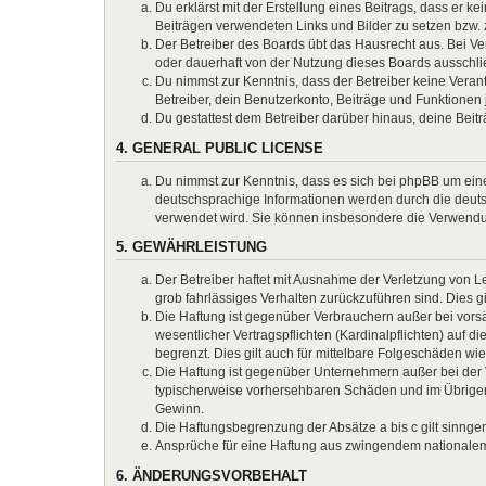
Du erklärst mit der Erstellung eines Beitrags, dass er k
Beiträgen verwendeten Links und Bilder zu setzen bzw.
Der Betreiber des Boards übt das Hausrecht aus. Bei 
oder dauerhaft von der Nutzung dieses Boards ausschlie
Du nimmst zur Kenntnis, dass der Betreiber keine Verantw
Betreiber, dein Benutzerkonto, Beiträge und Funktionen 
Du gestattest dem Betreiber darüber hinaus, deine Beit
4. GENERAL PUBLIC LICENSE
Du nimmst zur Kenntnis, dass es sich bei phpBB um eine
deutschsprachige Informationen werden durch die deuts
verwendet wird. Sie können insbesondere die Verwendun
5. GEWÄHRLEISTUNG
Der Betreiber haftet mit Ausnahme der Verletzung von Le
grob fahrlässiges Verhalten zurückzuführen sind. Dies 
Die Haftung ist gegenüber Verbrauchern außer bei vors
wesentlicher Vertragspflichten (Kardinalpflichten) auf
begrenzt. Dies gilt auch für mittelbare Folgeschäden 
Die Haftung ist gegenüber Unternehmern außer bei der V
typischerweise vorhersehbaren Schäden und im Übrigen 
Gewinn.
Die Haftungsbegrenzung der Absätze a bis c gilt sinnge
Ansprüche für eine Haftung aus zwingendem nationalem
6. ÄNDERUNGSVORBEHALT