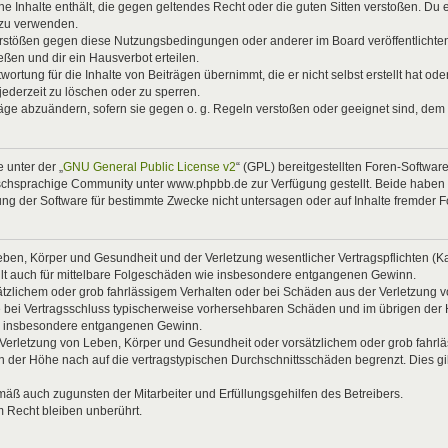
eine Inhalte enthält, die gegen geltendes Recht oder die guten Sitten verstoßen. Du 
 zu verwenden.
Verstößen gegen diese Nutzungsbedingungen oder anderer im Board veröffentlicht
ßen und dir ein Hausverbot erteilen.
ortung für die Inhalte von Beiträgen übernimmt, die er nicht selbst erstellt hat od
jederzeit zu löschen oder zu sperren.
räge abzuändern, sofern sie gegen o. g. Regeln verstoßen oder geeignet sind, dem
 unter der „
GNU General Public License v2
“ (GPL) bereitgestellten Foren-Softwa
chsprachige Community unter www.phpbb.de zur Verfügung gestellt. Beide haben ke
g der Software für bestimmte Zwecke nicht untersagen oder auf Inhalte fremder 
ben, Körper und Gesundheit und der Verletzung wesentlicher Vertragspflichten (Kard
gilt auch für mittelbare Folgeschäden wie insbesondere entgangenen Gewinn.
ätzlichem oder grob fahrlässigem Verhalten oder bei Schäden aus der Verletzung 
 die bei Vertragsschluss typischerweise vorhersehbaren Schäden und im übrigen de
wie insbesondere entgangenen Gewinn.
erletzung von Leben, Körper und Gesundheit oder vorsätzlichem oder grob fahrläs
der Höhe nach auf die vertragstypischen Durchschnittsschäden begrenzt. Dies gi
mäß auch zugunsten der Mitarbeiter und Erfüllungsgehilfen des Betreibers.
 Recht bleiben unberührt.