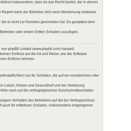
erklärst insbesondere, dass du das Recht besitzt, die in deinen
en Regeln kann der Betreiber dich nach Abmahnung zeitweise
er die er nicht zur Kenntnis genommen hat. Du gestattest dem
 Betreiber oder einem Dritten Schaden zuzufügen.
re von phpBB Limited (www.phpbb.com) handelt;
inen Einfluss auf die Art und Weise, wie die Software
Foren Einfluss nehmen.
inalpflichten) nur für Schäden, die auf ein vorsätzliches oder
von Leben, Körper und Gesundheit und der Verletzung
r Höhe nach auf die vertragstypischen Durchschnittsschäden
sigem Verhalten des Betreibers auf die bei Vertragsschluss
lt auch für mittelbare Schäden, insbesondere entgangenen