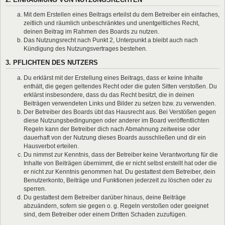
Mit dem Erstellen eines Beitrags erteilst du dem Betreiber ein einfaches,
zeitlich und räumlich unbeschränktes und unentgeltliches Recht,
deinen Beitrag im Rahmen des Boards zu nutzen.
Das Nutzungsrecht nach Punkt 2, Unterpunkt a bleibt auch nach
Kündigung des Nutzungsvertrages bestehen.
3. PFLICHTEN DES NUTZERS
Du erklärst mit der Erstellung eines Beitrags, dass er keine Inhalte
enthält, die gegen geltendes Recht oder die guten Sitten verstoßen. Du
erklärst insbesondere, dass du das Recht besitzt, die in deinen
Beiträgen verwendeten Links und Bilder zu setzen bzw. zu verwenden.
Der Betreiber des Boards übt das Hausrecht aus. Bei Verstößen gegen
diese Nutzungsbedingungen oder anderer im Board veröffentlichten
Regeln kann der Betreiber dich nach Abmahnung zeitweise oder
dauerhaft von der Nutzung dieses Boards ausschließen und dir ein
Hausverbot erteilen.
Du nimmst zur Kenntnis, dass der Betreiber keine Verantwortung für die
Inhalte von Beiträgen übernimmt, die er nicht selbst erstellt hat oder die
er nicht zur Kenntnis genommen hat. Du gestattest dem Betreiber, dein
Benutzerkonto, Beiträge und Funktionen jederzeit zu löschen oder zu
sperren.
Du gestattest dem Betreiber darüber hinaus, deine Beiträge
abzuändern, sofern sie gegen o. g. Regeln verstoßen oder geeignet
sind, dem Betreiber oder einem Dritten Schaden zuzufügen.