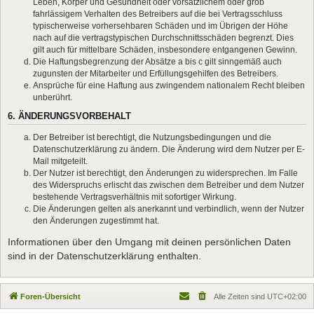
Leben, Körper und Gesundheit oder vorsätzlichem oder grob
fahrlässigem Verhalten des Betreibers auf die bei Vertragsschluss
typischerweise vorhersehbaren Schäden und im Übrigen der Höhe
nach auf die vertragstypischen Durchschnittsschäden begrenzt. Dies
gilt auch für mittelbare Schäden, insbesondere entgangenen Gewinn.
Die Haftungsbegrenzung der Absätze a bis c gilt sinngemäß auch
zugunsten der Mitarbeiter und Erfüllungsgehilfen des Betreibers.
Ansprüche für eine Haftung aus zwingendem nationalem Recht bleiben
unberührt.
6. ÄNDERUNGSVORBEHALT
Der Betreiber ist berechtigt, die Nutzungsbedingungen und die
Datenschutzerklärung zu ändern. Die Änderung wird dem Nutzer per E-
Mail mitgeteilt.
Der Nutzer ist berechtigt, den Änderungen zu widersprechen. Im Falle
des Widerspruchs erlischt das zwischen dem Betreiber und dem Nutzer
bestehende Vertragsverhältnis mit sofortiger Wirkung.
Die Änderungen gelten als anerkannt und verbindlich, wenn der Nutzer
den Änderungen zugestimmt hat.
Informationen über den Umgang mit deinen persönlichen Daten
sind in der Datenschutzerklärung enthalten.
Foren-Übersicht
Alle Zeiten sind
UTC+02:00