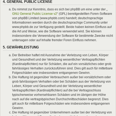
4. GENERAL PUBLIC LICENSE
Du nimmst zur Kenntnis, dass es sich bei phpBB um eine unter der „
GNU General Public License v2
“ (GPL) bereitgestellten Foren-Software
von phpBB Limited (www.phpbb.com) handelt; deutschsprachige
Informationen werden durch die deutschsprachige Community unter
www.phpbb.de zur Verfügung gestellt. Beide haben keinen Einfluss auf
die Art und Weise, wie die Software verwendet wird. Sie können
insbesondere die Verwendung der Software für bestimmte Zwecke nicht
untersagen oder auf Inhalte fremder Foren Einfluss nehmen.
5. GEWÄHRLEISTUNG
Der Betreiber haftet mit Ausnahme der Verletzung von Leben, Körper
und Gesundheit und der Verletzung wesentlicher Vertragspflichten
(Kardinalpflichten) nur für Schäden, die auf ein vorsätzliches oder grob
fahrlässiges Verhalten zurückzuführen sind. Dies gilt auch für mittelbare
Folgeschäden wie insbesondere entgangenen Gewinn.
Die Haftung ist gegenüber Verbrauchern außer bei vorsätzlichem oder
grob fahrlässigem Verhalten oder bei Schäden aus der Verletzung von
Leben, Körper und Gesundheit und der Verletzung wesentlicher
Vertragspflichten (Kardinalpflichten) auf die bei Vertragsschluss
typischerweise vorhersehbaren Schäden und im übrigen der Höhe
nach auf die vertragstypischen Durchschnittsschäden begrenzt. Dies
gilt auch für mittelbare Folgeschäden wie insbesondere entgangenen
Gewinn.
Die Haftung ist gegenüber Unternehmern außer bei der Verletzung von