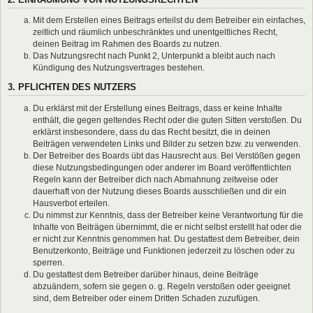
Mit dem Erstellen eines Beitrags erteilst du dem Betreiber ein einfaches,
zeitlich und räumlich unbeschränktes und unentgeltliches Recht,
deinen Beitrag im Rahmen des Boards zu nutzen.
Das Nutzungsrecht nach Punkt 2, Unterpunkt a bleibt auch nach
Kündigung des Nutzungsvertrages bestehen.
3. PFLICHTEN DES NUTZERS
Du erklärst mit der Erstellung eines Beitrags, dass er keine Inhalte
enthält, die gegen geltendes Recht oder die guten Sitten verstoßen. Du
erklärst insbesondere, dass du das Recht besitzt, die in deinen
Beiträgen verwendeten Links und Bilder zu setzen bzw. zu verwenden.
Der Betreiber des Boards übt das Hausrecht aus. Bei Verstößen gegen
diese Nutzungsbedingungen oder anderer im Board veröffentlichten
Regeln kann der Betreiber dich nach Abmahnung zeitweise oder
dauerhaft von der Nutzung dieses Boards ausschließen und dir ein
Hausverbot erteilen.
Du nimmst zur Kenntnis, dass der Betreiber keine Verantwortung für die
Inhalte von Beiträgen übernimmt, die er nicht selbst erstellt hat oder die
er nicht zur Kenntnis genommen hat. Du gestattest dem Betreiber, dein
Benutzerkonto, Beiträge und Funktionen jederzeit zu löschen oder zu
sperren.
Du gestattest dem Betreiber darüber hinaus, deine Beiträge
abzuändern, sofern sie gegen o. g. Regeln verstoßen oder geeignet
sind, dem Betreiber oder einem Dritten Schaden zuzufügen.