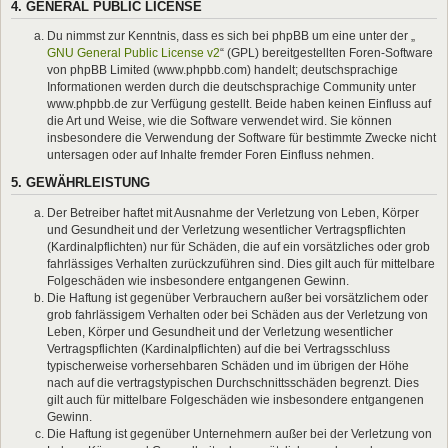
4. GENERAL PUBLIC LICENSE
Du nimmst zur Kenntnis, dass es sich bei phpBB um eine unter der „
GNU General Public License v2
“ (GPL) bereitgestellten Foren-Software
von phpBB Limited (www.phpbb.com) handelt; deutschsprachige
Informationen werden durch die deutschsprachige Community unter
www.phpbb.de zur Verfügung gestellt. Beide haben keinen Einfluss auf
die Art und Weise, wie die Software verwendet wird. Sie können
insbesondere die Verwendung der Software für bestimmte Zwecke nicht
untersagen oder auf Inhalte fremder Foren Einfluss nehmen.
5. GEWÄHRLEISTUNG
Der Betreiber haftet mit Ausnahme der Verletzung von Leben, Körper
und Gesundheit und der Verletzung wesentlicher Vertragspflichten
(Kardinalpflichten) nur für Schäden, die auf ein vorsätzliches oder grob
fahrlässiges Verhalten zurückzuführen sind. Dies gilt auch für mittelbare
Folgeschäden wie insbesondere entgangenen Gewinn.
Die Haftung ist gegenüber Verbrauchern außer bei vorsätzlichem oder
grob fahrlässigem Verhalten oder bei Schäden aus der Verletzung von
Leben, Körper und Gesundheit und der Verletzung wesentlicher
Vertragspflichten (Kardinalpflichten) auf die bei Vertragsschluss
typischerweise vorhersehbaren Schäden und im übrigen der Höhe
nach auf die vertragstypischen Durchschnittsschäden begrenzt. Dies
gilt auch für mittelbare Folgeschäden wie insbesondere entgangenen
Gewinn.
Die Haftung ist gegenüber Unternehmern außer bei der Verletzung von