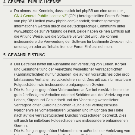
4. GENERAL PUBLIC LICENSE
Du nimmst zur Kenntnis, dass es sich bei phpBB um eine unter der „
GNU General Public License v2
“ (GPL) bereitgestellten Foren-Software
von phpBB Limited (www.phpbb.com) handelt; deutschsprachige
Informationen werden durch die deutschsprachige Community unter
www.phpbb.de zur Verfügung gestellt. Beide haben keinen Einfluss auf
die Art und Weise, wie die Software verwendet wird. Sie können
insbesondere die Verwendung der Software für bestimmte Zwecke nicht
untersagen oder auf Inhalte fremder Foren Einfluss nehmen.
5. GEWÄHRLEISTUNG
Der Betreiber haftet mit Ausnahme der Verletzung von Leben, Körper
und Gesundheit und der Verletzung wesentlicher Vertragspflichten
(Kardinalpflichten) nur für Schäden, die auf ein vorsätzliches oder grob
fahrlässiges Verhalten zurückzuführen sind. Dies gilt auch für mittelbare
Folgeschäden wie insbesondere entgangenen Gewinn.
Die Haftung ist gegenüber Verbrauchern außer bei vorsätzlichem oder
grob fahrlässigem Verhalten oder bei Schäden aus der Verletzung von
Leben, Körper und Gesundheit und der Verletzung wesentlicher
Vertragspflichten (Kardinalpflichten) auf die bei Vertragsschluss
typischerweise vorhersehbaren Schäden und im übrigen der Höhe
nach auf die vertragstypischen Durchschnittsschäden begrenzt. Dies
gilt auch für mittelbare Folgeschäden wie insbesondere entgangenen
Gewinn.
Die Haftung ist gegenüber Unternehmern außer bei der Verletzung von