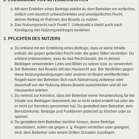
Mit dem Erstellen eines Beitrags erteilst du dem Betreiber ein einfaches,
zeitlich und räumlich unbeschränktes und unentgeltliches Recht,
deinen Beitrag im Rahmen des Boards zu nutzen.
Das Nutzungsrecht nach Punkt 2, Unterpunkt a bleibt auch nach
Kündigung des Nutzungsvertrages bestehen.
3. PFLICHTEN DES NUTZERS
Du erklärst mit der Erstellung eines Beitrags, dass er keine Inhalte
enthält, die gegen geltendes Recht oder die guten Sitten verstoßen. Du
erklärst insbesondere, dass du das Recht besitzt, die in deinen
Beiträgen verwendeten Links und Bilder zu setzen bzw. zu verwenden.
Der Betreiber des Boards übt das Hausrecht aus. Bei Verstößen gegen
diese Nutzungsbedingungen oder anderer im Board veröffentlichten
Regeln kann der Betreiber dich nach Abmahnung zeitweise oder
dauerhaft von der Nutzung dieses Boards ausschließen und dir ein
Hausverbot erteilen.
Du nimmst zur Kenntnis, dass der Betreiber keine Verantwortung für die
Inhalte von Beiträgen übernimmt, die er nicht selbst erstellt hat oder die
er nicht zur Kenntnis genommen hat. Du gestattest dem Betreiber, dein
Benutzerkonto, Beiträge und Funktionen jederzeit zu löschen oder zu
sperren.
Du gestattest dem Betreiber darüber hinaus, deine Beiträge
abzuändern, sofern sie gegen o. g. Regeln verstoßen oder geeignet
sind, dem Betreiber oder einem Dritten Schaden zuzufügen.