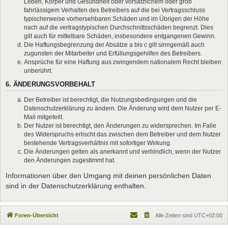
Leben, Körper und Gesundheit oder vorsätzlichem oder grob
fahrlässigem Verhalten des Betreibers auf die bei Vertragsschluss
typischerweise vorhersehbaren Schäden und im Übrigen der Höhe
nach auf die vertragstypischen Durchschnittsschäden begrenzt. Dies
gilt auch für mittelbare Schäden, insbesondere entgangenen Gewinn.
Die Haftungsbegrenzung der Absätze a bis c gilt sinngemäß auch
zugunsten der Mitarbeiter und Erfüllungsgehilfen des Betreibers.
Ansprüche für eine Haftung aus zwingendem nationalem Recht bleiben
unberührt.
6. ÄNDERUNGSVORBEHALT
Der Betreiber ist berechtigt, die Nutzungsbedingungen und die
Datenschutzerklärung zu ändern. Die Änderung wird dem Nutzer per E-
Mail mitgeteilt.
Der Nutzer ist berechtigt, den Änderungen zu widersprechen. Im Falle
des Widerspruchs erlischt das zwischen dem Betreiber und dem Nutzer
bestehende Vertragsverhältnis mit sofortiger Wirkung.
Die Änderungen gelten als anerkannt und verbindlich, wenn der Nutzer
den Änderungen zugestimmt hat.
Informationen über den Umgang mit deinen persönlichen Daten
sind in der Datenschutzerklärung enthalten.
Foren-Übersicht
Alle Zeiten sind
UTC+02:00