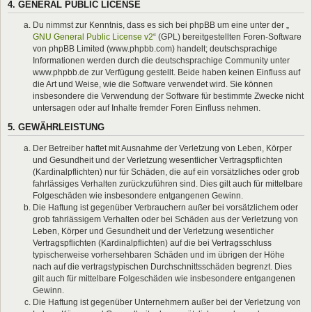
4. GENERAL PUBLIC LICENSE
Du nimmst zur Kenntnis, dass es sich bei phpBB um eine unter der „
GNU General Public License v2
“ (GPL) bereitgestellten Foren-Software
von phpBB Limited (www.phpbb.com) handelt; deutschsprachige
Informationen werden durch die deutschsprachige Community unter
www.phpbb.de zur Verfügung gestellt. Beide haben keinen Einfluss auf
die Art und Weise, wie die Software verwendet wird. Sie können
insbesondere die Verwendung der Software für bestimmte Zwecke nicht
untersagen oder auf Inhalte fremder Foren Einfluss nehmen.
5. GEWÄHRLEISTUNG
Der Betreiber haftet mit Ausnahme der Verletzung von Leben, Körper
und Gesundheit und der Verletzung wesentlicher Vertragspflichten
(Kardinalpflichten) nur für Schäden, die auf ein vorsätzliches oder grob
fahrlässiges Verhalten zurückzuführen sind. Dies gilt auch für mittelbare
Folgeschäden wie insbesondere entgangenen Gewinn.
Die Haftung ist gegenüber Verbrauchern außer bei vorsätzlichem oder
grob fahrlässigem Verhalten oder bei Schäden aus der Verletzung von
Leben, Körper und Gesundheit und der Verletzung wesentlicher
Vertragspflichten (Kardinalpflichten) auf die bei Vertragsschluss
typischerweise vorhersehbaren Schäden und im übrigen der Höhe
nach auf die vertragstypischen Durchschnittsschäden begrenzt. Dies
gilt auch für mittelbare Folgeschäden wie insbesondere entgangenen
Gewinn.
Die Haftung ist gegenüber Unternehmern außer bei der Verletzung von