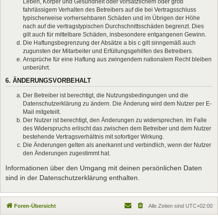
Leben, Körper und Gesundheit oder vorsätzlichem oder grob
fahrlässigem Verhalten des Betreibers auf die bei Vertragsschluss
typischerweise vorhersehbaren Schäden und im Übrigen der Höhe
nach auf die vertragstypischen Durchschnittsschäden begrenzt. Dies
gilt auch für mittelbare Schäden, insbesondere entgangenen Gewinn.
Die Haftungsbegrenzung der Absätze a bis c gilt sinngemäß auch
zugunsten der Mitarbeiter und Erfüllungsgehilfen des Betreibers.
Ansprüche für eine Haftung aus zwingendem nationalem Recht bleiben
unberührt.
6. ÄNDERUNGSVORBEHALT
Der Betreiber ist berechtigt, die Nutzungsbedingungen und die
Datenschutzerklärung zu ändern. Die Änderung wird dem Nutzer per E-
Mail mitgeteilt.
Der Nutzer ist berechtigt, den Änderungen zu widersprechen. Im Falle
des Widerspruchs erlischt das zwischen dem Betreiber und dem Nutzer
bestehende Vertragsverhältnis mit sofortiger Wirkung.
Die Änderungen gelten als anerkannt und verbindlich, wenn der Nutzer
den Änderungen zugestimmt hat.
Informationen über den Umgang mit deinen persönlichen Daten
sind in der Datenschutzerklärung enthalten.
Foren-Übersicht
Alle Zeiten sind
UTC+02:00