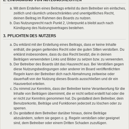
Mit dem Erstellen eines Beitrags erteilst du dem Betreiber ein einfaches,
zeitlich und räumlich unbeschränktes und unentgeltliches Recht,
deinen Beitrag im Rahmen des Boards zu nutzen.
Das Nutzungsrecht nach Punkt 2, Unterpunkt a bleibt auch nach
Kündigung des Nutzungsvertrages bestehen.
3. PFLICHTEN DES NUTZERS
Du erklärst mit der Erstellung eines Beitrags, dass er keine Inhalte
enthält, die gegen geltendes Recht oder die guten Sitten verstoßen. Du
erklärst insbesondere, dass du das Recht besitzt, die in deinen
Beiträgen verwendeten Links und Bilder zu setzen bzw. zu verwenden.
Der Betreiber des Boards übt das Hausrecht aus. Bei Verstößen gegen
diese Nutzungsbedingungen oder anderer im Board veröffentlichten
Regeln kann der Betreiber dich nach Abmahnung zeitweise oder
dauerhaft von der Nutzung dieses Boards ausschließen und dir ein
Hausverbot erteilen.
Du nimmst zur Kenntnis, dass der Betreiber keine Verantwortung für die
Inhalte von Beiträgen übernimmt, die er nicht selbst erstellt hat oder die
er nicht zur Kenntnis genommen hat. Du gestattest dem Betreiber, dein
Benutzerkonto, Beiträge und Funktionen jederzeit zu löschen oder zu
sperren.
Du gestattest dem Betreiber darüber hinaus, deine Beiträge
abzuändern, sofern sie gegen o. g. Regeln verstoßen oder geeignet
sind, dem Betreiber oder einem Dritten Schaden zuzufügen.