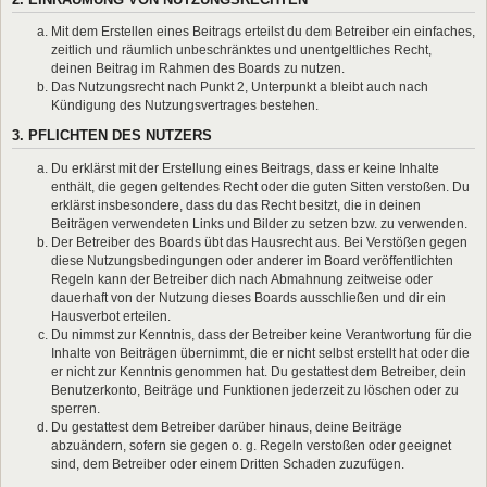
Mit dem Erstellen eines Beitrags erteilst du dem Betreiber ein einfaches,
zeitlich und räumlich unbeschränktes und unentgeltliches Recht,
deinen Beitrag im Rahmen des Boards zu nutzen.
Das Nutzungsrecht nach Punkt 2, Unterpunkt a bleibt auch nach
Kündigung des Nutzungsvertrages bestehen.
3. PFLICHTEN DES NUTZERS
Du erklärst mit der Erstellung eines Beitrags, dass er keine Inhalte
enthält, die gegen geltendes Recht oder die guten Sitten verstoßen. Du
erklärst insbesondere, dass du das Recht besitzt, die in deinen
Beiträgen verwendeten Links und Bilder zu setzen bzw. zu verwenden.
Der Betreiber des Boards übt das Hausrecht aus. Bei Verstößen gegen
diese Nutzungsbedingungen oder anderer im Board veröffentlichten
Regeln kann der Betreiber dich nach Abmahnung zeitweise oder
dauerhaft von der Nutzung dieses Boards ausschließen und dir ein
Hausverbot erteilen.
Du nimmst zur Kenntnis, dass der Betreiber keine Verantwortung für die
Inhalte von Beiträgen übernimmt, die er nicht selbst erstellt hat oder die
er nicht zur Kenntnis genommen hat. Du gestattest dem Betreiber, dein
Benutzerkonto, Beiträge und Funktionen jederzeit zu löschen oder zu
sperren.
Du gestattest dem Betreiber darüber hinaus, deine Beiträge
abzuändern, sofern sie gegen o. g. Regeln verstoßen oder geeignet
sind, dem Betreiber oder einem Dritten Schaden zuzufügen.