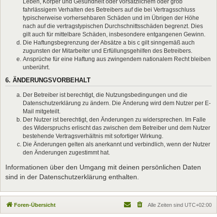
Leben, Körper und Gesundheit oder vorsätzlichem oder grob
fahrlässigem Verhalten des Betreibers auf die bei Vertragsschluss
typischerweise vorhersehbaren Schäden und im Übrigen der Höhe
nach auf die vertragstypischen Durchschnittsschäden begrenzt. Dies
gilt auch für mittelbare Schäden, insbesondere entgangenen Gewinn.
Die Haftungsbegrenzung der Absätze a bis c gilt sinngemäß auch
zugunsten der Mitarbeiter und Erfüllungsgehilfen des Betreibers.
Ansprüche für eine Haftung aus zwingendem nationalem Recht bleiben
unberührt.
6. ÄNDERUNGSVORBEHALT
Der Betreiber ist berechtigt, die Nutzungsbedingungen und die
Datenschutzerklärung zu ändern. Die Änderung wird dem Nutzer per E-
Mail mitgeteilt.
Der Nutzer ist berechtigt, den Änderungen zu widersprechen. Im Falle
des Widerspruchs erlischt das zwischen dem Betreiber und dem Nutzer
bestehende Vertragsverhältnis mit sofortiger Wirkung.
Die Änderungen gelten als anerkannt und verbindlich, wenn der Nutzer
den Änderungen zugestimmt hat.
Informationen über den Umgang mit deinen persönlichen Daten
sind in der Datenschutzerklärung enthalten.
Foren-Übersicht
Alle Zeiten sind
UTC+02:00