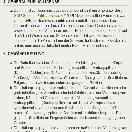
4. GENERAL PUBLIC LICENSE
Du nimmst zur Kenntnis, dass es sich bei phpBB um eine unter der „
GNU General Public License v2
“ (GPL) bereitgestellten Foren-Software
von phpBB Limited (www.phpbb.com) handelt; deutschsprachige
Informationen werden durch die deutschsprachige Community unter
www.phpbb.de zur Verfügung gestellt. Beide haben keinen Einfluss auf
die Art und Weise, wie die Software verwendet wird. Sie können
insbesondere die Verwendung der Software für bestimmte Zwecke nicht
untersagen oder auf Inhalte fremder Foren Einfluss nehmen.
5. GEWÄHRLEISTUNG
Der Betreiber haftet mit Ausnahme der Verletzung von Leben, Körper
und Gesundheit und der Verletzung wesentlicher Vertragspflichten
(Kardinalpflichten) nur für Schäden, die auf ein vorsätzliches oder grob
fahrlässiges Verhalten zurückzuführen sind. Dies gilt auch für mittelbare
Folgeschäden wie insbesondere entgangenen Gewinn.
Die Haftung ist gegenüber Verbrauchern außer bei vorsätzlichem oder
grob fahrlässigem Verhalten oder bei Schäden aus der Verletzung von
Leben, Körper und Gesundheit und der Verletzung wesentlicher
Vertragspflichten (Kardinalpflichten) auf die bei Vertragsschluss
typischerweise vorhersehbaren Schäden und im übrigen der Höhe
nach auf die vertragstypischen Durchschnittsschäden begrenzt. Dies
gilt auch für mittelbare Folgeschäden wie insbesondere entgangenen
Gewinn.
Die Haftung ist gegenüber Unternehmern außer bei der Verletzung von