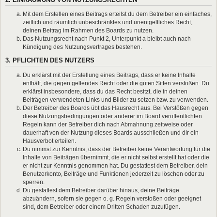
Mit dem Erstellen eines Beitrags erteilst du dem Betreiber ein einfaches,
zeitlich und räumlich unbeschränktes und unentgeltliches Recht,
deinen Beitrag im Rahmen des Boards zu nutzen.
Das Nutzungsrecht nach Punkt 2, Unterpunkt a bleibt auch nach
Kündigung des Nutzungsvertrages bestehen.
3. PFLICHTEN DES NUTZERS
Du erklärst mit der Erstellung eines Beitrags, dass er keine Inhalte
enthält, die gegen geltendes Recht oder die guten Sitten verstoßen. Du
erklärst insbesondere, dass du das Recht besitzt, die in deinen
Beiträgen verwendeten Links und Bilder zu setzen bzw. zu verwenden.
Der Betreiber des Boards übt das Hausrecht aus. Bei Verstößen gegen
diese Nutzungsbedingungen oder anderer im Board veröffentlichten
Regeln kann der Betreiber dich nach Abmahnung zeitweise oder
dauerhaft von der Nutzung dieses Boards ausschließen und dir ein
Hausverbot erteilen.
Du nimmst zur Kenntnis, dass der Betreiber keine Verantwortung für die
Inhalte von Beiträgen übernimmt, die er nicht selbst erstellt hat oder die
er nicht zur Kenntnis genommen hat. Du gestattest dem Betreiber, dein
Benutzerkonto, Beiträge und Funktionen jederzeit zu löschen oder zu
sperren.
Du gestattest dem Betreiber darüber hinaus, deine Beiträge
abzuändern, sofern sie gegen o. g. Regeln verstoßen oder geeignet
sind, dem Betreiber oder einem Dritten Schaden zuzufügen.