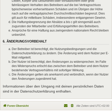
Leben, Körper und Gesundheit oder vorsätzlichem oder grob
fahrlässigem Verhalten des Betreibers auf die bei Vertragsschluss
typischerweise vorhersehbaren Schäden und im Übrigen der Höhe
nach auf die vertragstypischen Durchschnittsschäden begrenzt. Dies
gilt auch für mittelbare Schäden, insbesondere entgangenen Gewinn.
Die Haftungsbegrenzung der Absätze a bis c gilt sinngemäß auch
zugunsten der Mitarbeiter und Erfüllungsgehilfen des Betreibers.
Ansprüche für eine Haftung aus zwingendem nationalem Recht bleiben
unberührt.
6. ÄNDERUNGSVORBEHALT
Der Betreiber ist berechtigt, die Nutzungsbedingungen und die
Datenschutzerklärung zu ändern. Die Änderung wird dem Nutzer per E-
Mail mitgeteilt.
Der Nutzer ist berechtigt, den Änderungen zu widersprechen. Im Falle
des Widerspruchs erlischt das zwischen dem Betreiber und dem Nutzer
bestehende Vertragsverhältnis mit sofortiger Wirkung.
Die Änderungen gelten als anerkannt und verbindlich, wenn der Nutzer
den Änderungen zugestimmt hat.
Informationen über den Umgang mit deinen persönlichen Daten
sind in der Datenschutzerklärung enthalten.
Foren-Übersicht
Alle Zeiten sind
UTC+02:00