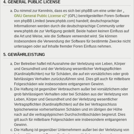
4. GENERAL PUBLIC LICENSE
Du nimmst zur Kenntnis, dass es sich bei phpBB um eine unter der „
GNU General Public License v2
“ (GPL) bereitgestellten Foren-Software
von phpBB Limited (www.phpbb.com) handelt; deutschsprachige
Informationen werden durch die deutschsprachige Community unter
www.phpbb.de zur Verfügung gestellt. Beide haben keinen Einfluss auf
die Art und Weise, wie die Software verwendet wird. Sie können
insbesondere die Verwendung der Software für bestimmte Zwecke nicht
untersagen oder auf Inhalte fremder Foren Einfluss nehmen.
5. GEWÄHRLEISTUNG
Der Betreiber haftet mit Ausnahme der Verletzung von Leben, Körper
und Gesundheit und der Verletzung wesentlicher Vertragspflichten
(Kardinalpflichten) nur für Schäden, die auf ein vorsätzliches oder grob
fahrlässiges Verhalten zurückzuführen sind. Dies gilt auch für mittelbare
Folgeschäden wie insbesondere entgangenen Gewinn.
Die Haftung ist gegenüber Verbrauchern außer bei vorsätzlichem oder
grob fahrlässigem Verhalten oder bei Schäden aus der Verletzung von
Leben, Körper und Gesundheit und der Verletzung wesentlicher
Vertragspflichten (Kardinalpflichten) auf die bei Vertragsschluss
typischerweise vorhersehbaren Schäden und im übrigen der Höhe
nach auf die vertragstypischen Durchschnittsschäden begrenzt. Dies
gilt auch für mittelbare Folgeschäden wie insbesondere entgangenen
Gewinn.
Die Haftung ist gegenüber Unternehmern außer bei der Verletzung von