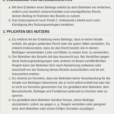
Mit dem Erstellen eines Beitrags erteilst du dem Betreiber ein einfaches,
zeitlich und räumlich unbeschränktes und unentgeltliches Recht,
deinen Beitrag im Rahmen des Boards zu nutzen.
Das Nutzungsrecht nach Punkt 2, Unterpunkt a bleibt auch nach
Kündigung des Nutzungsvertrages bestehen.
3. PFLICHTEN DES NUTZERS
Du erklärst mit der Erstellung eines Beitrags, dass er keine Inhalte
enthält, die gegen geltendes Recht oder die guten Sitten verstoßen. Du
erklärst insbesondere, dass du das Recht besitzt, die in deinen
Beiträgen verwendeten Links und Bilder zu setzen bzw. zu verwenden.
Der Betreiber des Boards übt das Hausrecht aus. Bei Verstößen gegen
diese Nutzungsbedingungen oder anderer im Board veröffentlichten
Regeln kann der Betreiber dich nach Abmahnung zeitweise oder
dauerhaft von der Nutzung dieses Boards ausschließen und dir ein
Hausverbot erteilen.
Du nimmst zur Kenntnis, dass der Betreiber keine Verantwortung für die
Inhalte von Beiträgen übernimmt, die er nicht selbst erstellt hat oder die
er nicht zur Kenntnis genommen hat. Du gestattest dem Betreiber, dein
Benutzerkonto, Beiträge und Funktionen jederzeit zu löschen oder zu
sperren.
Du gestattest dem Betreiber darüber hinaus, deine Beiträge
abzuändern, sofern sie gegen o. g. Regeln verstoßen oder geeignet
sind, dem Betreiber oder einem Dritten Schaden zuzufügen.