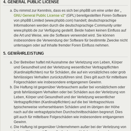
4. GENERAL PUBLIC LICENSE
Du nimmst zur Kenntnis, dass es sich bei phpBB um eine unter der „
GNU General Public License v2
“ (GPL) bereitgestellten Foren-Software
von phpBB Limited (www.phpbb.com) handelt; deutschsprachige
Informationen werden durch die deutschsprachige Community unter
www.phpbb.de zur Verfügung gestellt. Beide haben keinen Einfluss auf
die Art und Weise, wie die Software verwendet wird. Sie können
insbesondere die Verwendung der Software für bestimmte Zwecke nicht
untersagen oder auf Inhalte fremder Foren Einfluss nehmen.
5. GEWÄHRLEISTUNG
Der Betreiber haftet mit Ausnahme der Verletzung von Leben, Körper
und Gesundheit und der Verletzung wesentlicher Vertragspflichten
(Kardinalpflichten) nur für Schäden, die auf ein vorsätzliches oder grob
fahrlässiges Verhalten zurückzuführen sind. Dies gilt auch für mittelbare
Folgeschäden wie insbesondere entgangenen Gewinn.
Die Haftung ist gegenüber Verbrauchern außer bei vorsätzlichem oder
grob fahrlässigem Verhalten oder bei Schäden aus der Verletzung von
Leben, Körper und Gesundheit und der Verletzung wesentlicher
Vertragspflichten (Kardinalpflichten) auf die bei Vertragsschluss
typischerweise vorhersehbaren Schäden und im übrigen der Höhe
nach auf die vertragstypischen Durchschnittsschäden begrenzt. Dies
gilt auch für mittelbare Folgeschäden wie insbesondere entgangenen
Gewinn.
Die Haftung ist gegenüber Unternehmern außer bei der Verletzung von