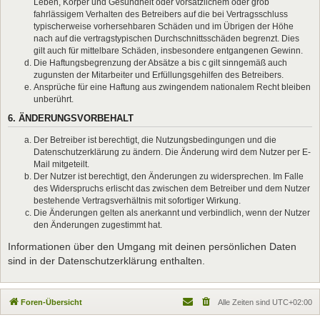
Leben, Körper und Gesundheit oder vorsätzlichem oder grob
fahrlässigem Verhalten des Betreibers auf die bei Vertragsschluss
typischerweise vorhersehbaren Schäden und im Übrigen der Höhe
nach auf die vertragstypischen Durchschnittsschäden begrenzt. Dies
gilt auch für mittelbare Schäden, insbesondere entgangenen Gewinn.
Die Haftungsbegrenzung der Absätze a bis c gilt sinngemäß auch
zugunsten der Mitarbeiter und Erfüllungsgehilfen des Betreibers.
Ansprüche für eine Haftung aus zwingendem nationalem Recht bleiben
unberührt.
6. ÄNDERUNGSVORBEHALT
Der Betreiber ist berechtigt, die Nutzungsbedingungen und die
Datenschutzerklärung zu ändern. Die Änderung wird dem Nutzer per E-
Mail mitgeteilt.
Der Nutzer ist berechtigt, den Änderungen zu widersprechen. Im Falle
des Widerspruchs erlischt das zwischen dem Betreiber und dem Nutzer
bestehende Vertragsverhältnis mit sofortiger Wirkung.
Die Änderungen gelten als anerkannt und verbindlich, wenn der Nutzer
den Änderungen zugestimmt hat.
Informationen über den Umgang mit deinen persönlichen Daten
sind in der Datenschutzerklärung enthalten.
Foren-Übersicht
Alle Zeiten sind
UTC+02:00