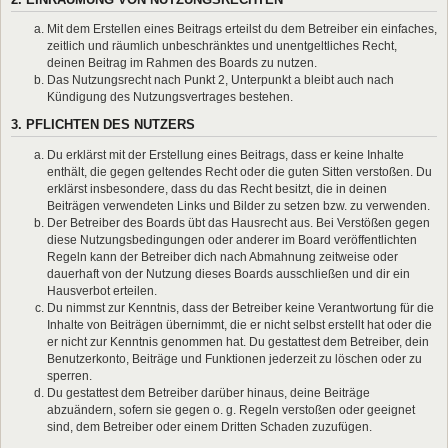
Mit dem Erstellen eines Beitrags erteilst du dem Betreiber ein einfaches,
zeitlich und räumlich unbeschränktes und unentgeltliches Recht,
deinen Beitrag im Rahmen des Boards zu nutzen.
Das Nutzungsrecht nach Punkt 2, Unterpunkt a bleibt auch nach
Kündigung des Nutzungsvertrages bestehen.
3. PFLICHTEN DES NUTZERS
Du erklärst mit der Erstellung eines Beitrags, dass er keine Inhalte
enthält, die gegen geltendes Recht oder die guten Sitten verstoßen. Du
erklärst insbesondere, dass du das Recht besitzt, die in deinen
Beiträgen verwendeten Links und Bilder zu setzen bzw. zu verwenden.
Der Betreiber des Boards übt das Hausrecht aus. Bei Verstößen gegen
diese Nutzungsbedingungen oder anderer im Board veröffentlichten
Regeln kann der Betreiber dich nach Abmahnung zeitweise oder
dauerhaft von der Nutzung dieses Boards ausschließen und dir ein
Hausverbot erteilen.
Du nimmst zur Kenntnis, dass der Betreiber keine Verantwortung für die
Inhalte von Beiträgen übernimmt, die er nicht selbst erstellt hat oder die
er nicht zur Kenntnis genommen hat. Du gestattest dem Betreiber, dein
Benutzerkonto, Beiträge und Funktionen jederzeit zu löschen oder zu
sperren.
Du gestattest dem Betreiber darüber hinaus, deine Beiträge
abzuändern, sofern sie gegen o. g. Regeln verstoßen oder geeignet
sind, dem Betreiber oder einem Dritten Schaden zuzufügen.