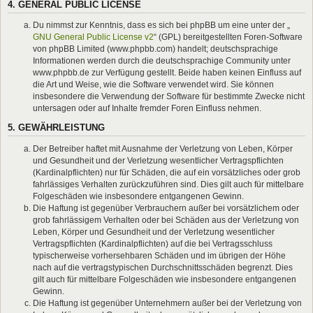
4. GENERAL PUBLIC LICENSE
Du nimmst zur Kenntnis, dass es sich bei phpBB um eine unter der „
GNU General Public License v2
“ (GPL) bereitgestellten Foren-Software
von phpBB Limited (www.phpbb.com) handelt; deutschsprachige
Informationen werden durch die deutschsprachige Community unter
www.phpbb.de zur Verfügung gestellt. Beide haben keinen Einfluss auf
die Art und Weise, wie die Software verwendet wird. Sie können
insbesondere die Verwendung der Software für bestimmte Zwecke nicht
untersagen oder auf Inhalte fremder Foren Einfluss nehmen.
5. GEWÄHRLEISTUNG
Der Betreiber haftet mit Ausnahme der Verletzung von Leben, Körper
und Gesundheit und der Verletzung wesentlicher Vertragspflichten
(Kardinalpflichten) nur für Schäden, die auf ein vorsätzliches oder grob
fahrlässiges Verhalten zurückzuführen sind. Dies gilt auch für mittelbare
Folgeschäden wie insbesondere entgangenen Gewinn.
Die Haftung ist gegenüber Verbrauchern außer bei vorsätzlichem oder
grob fahrlässigem Verhalten oder bei Schäden aus der Verletzung von
Leben, Körper und Gesundheit und der Verletzung wesentlicher
Vertragspflichten (Kardinalpflichten) auf die bei Vertragsschluss
typischerweise vorhersehbaren Schäden und im übrigen der Höhe
nach auf die vertragstypischen Durchschnittsschäden begrenzt. Dies
gilt auch für mittelbare Folgeschäden wie insbesondere entgangenen
Gewinn.
Die Haftung ist gegenüber Unternehmern außer bei der Verletzung von