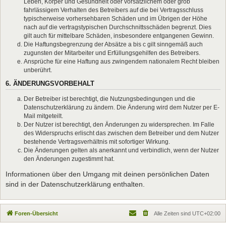
Leben, Körper und Gesundheit oder vorsätzlichem oder grob
fahrlässigem Verhalten des Betreibers auf die bei Vertragsschluss
typischerweise vorhersehbaren Schäden und im Übrigen der Höhe
nach auf die vertragstypischen Durchschnittsschäden begrenzt. Dies
gilt auch für mittelbare Schäden, insbesondere entgangenen Gewinn.
Die Haftungsbegrenzung der Absätze a bis c gilt sinngemäß auch
zugunsten der Mitarbeiter und Erfüllungsgehilfen des Betreibers.
Ansprüche für eine Haftung aus zwingendem nationalem Recht bleiben
unberührt.
6. ÄNDERUNGSVORBEHALT
Der Betreiber ist berechtigt, die Nutzungsbedingungen und die
Datenschutzerklärung zu ändern. Die Änderung wird dem Nutzer per E-
Mail mitgeteilt.
Der Nutzer ist berechtigt, den Änderungen zu widersprechen. Im Falle
des Widerspruchs erlischt das zwischen dem Betreiber und dem Nutzer
bestehende Vertragsverhältnis mit sofortiger Wirkung.
Die Änderungen gelten als anerkannt und verbindlich, wenn der Nutzer
den Änderungen zugestimmt hat.
Informationen über den Umgang mit deinen persönlichen Daten
sind in der Datenschutzerklärung enthalten.
Foren-Übersicht
Alle Zeiten sind
UTC+02:00