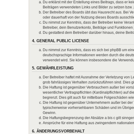
Du erklärst mit der Erstellung eines Beitrags, dass er k
Beiträgen verwendeten Links und Bilder zu setzen bzw.
Der Betreiber des Boards übt das Hausrecht aus. Bei 
oder dauerhaft von der Nutzung dieses Boards ausschlie
Du nimmst zur Kenntnis, dass der Betreiber keine Verantw
Betreiber, dein Benutzerkonto, Beiträge und Funktionen 
Du gestattest dem Betreiber darüber hinaus, deine Beit
4. GENERAL PUBLIC LICENSE
Du nimmst zur Kenntnis, dass es sich bei phpBB um eine
deutschsprachige Informationen werden durch die deuts
verwendet wird. Sie können insbesondere die Verwendun
5. GEWÄHRLEISTUNG
Der Betreiber haftet mit Ausnahme der Verletzung von Le
grob fahrlässiges Verhalten zurückzuführen sind. Dies 
Die Haftung ist gegenüber Verbrauchern außer bei vors
wesentlicher Vertragspflichten (Kardinalpflichten) auf
begrenzt. Dies gilt auch für mittelbare Folgeschäden 
Die Haftung ist gegenüber Unternehmern außer bei der V
typischerweise vorhersehbaren Schäden und im Übrigen 
Gewinn.
Die Haftungsbegrenzung der Absätze a bis c gilt sinnge
Ansprüche für eine Haftung aus zwingendem nationalem
6. ÄNDERUNGSVORBEHALT