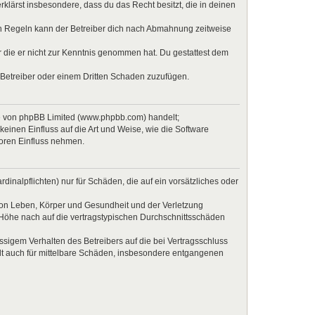
erklärst insbesondere, dass du das Recht besitzt, die in deinen
en Regeln kann der Betreiber dich nach Abmahnung zeitweise
er die er nicht zur Kenntnis genommen hat. Du gestattest dem
 Betreiber oder einem Dritten Schaden zuzufügen.
re von phpBB Limited (www.phpbb.com) handelt;
inen Einfluss auf die Art und Weise, wie die Software
Foren Einfluss nehmen.
inalpflichten) nur für Schäden, die auf ein vorsätzliches oder
von Leben, Körper und Gesundheit und der Verletzung
r Höhe nach auf die vertragstypischen Durchschnittsschäden
sigem Verhalten des Betreibers auf die bei Vertragsschluss
lt auch für mittelbare Schäden, insbesondere entgangenen