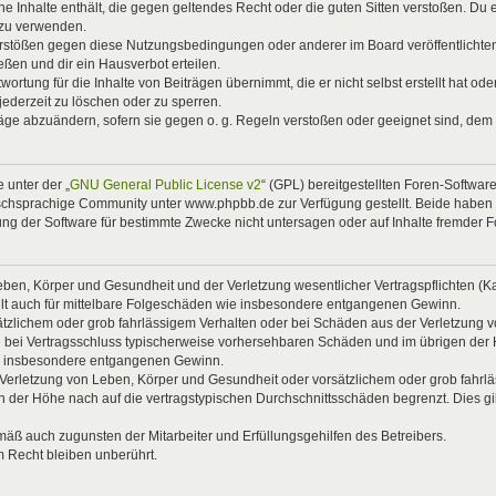
eine Inhalte enthält, die gegen geltendes Recht oder die guten Sitten verstoßen. Du 
 zu verwenden.
Verstößen gegen diese Nutzungsbedingungen oder anderer im Board veröffentlicht
ßen und dir ein Hausverbot erteilen.
ortung für die Inhalte von Beiträgen übernimmt, die er nicht selbst erstellt hat od
jederzeit zu löschen oder zu sperren.
räge abzuändern, sofern sie gegen o. g. Regeln verstoßen oder geeignet sind, dem
 unter der „
GNU General Public License v2
“ (GPL) bereitgestellten Foren-Softwa
chsprachige Community unter www.phpbb.de zur Verfügung gestellt. Beide haben ke
g der Software für bestimmte Zwecke nicht untersagen oder auf Inhalte fremder 
ben, Körper und Gesundheit und der Verletzung wesentlicher Vertragspflichten (Kard
gilt auch für mittelbare Folgeschäden wie insbesondere entgangenen Gewinn.
ätzlichem oder grob fahrlässigem Verhalten oder bei Schäden aus der Verletzung 
 die bei Vertragsschluss typischerweise vorhersehbaren Schäden und im übrigen de
wie insbesondere entgangenen Gewinn.
erletzung von Leben, Körper und Gesundheit oder vorsätzlichem oder grob fahrläs
der Höhe nach auf die vertragstypischen Durchschnittsschäden begrenzt. Dies gi
mäß auch zugunsten der Mitarbeiter und Erfüllungsgehilfen des Betreibers.
 Recht bleiben unberührt.