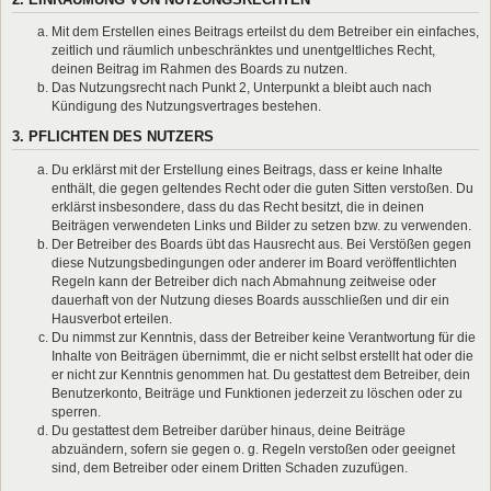
Mit dem Erstellen eines Beitrags erteilst du dem Betreiber ein einfaches,
zeitlich und räumlich unbeschränktes und unentgeltliches Recht,
deinen Beitrag im Rahmen des Boards zu nutzen.
Das Nutzungsrecht nach Punkt 2, Unterpunkt a bleibt auch nach
Kündigung des Nutzungsvertrages bestehen.
3. PFLICHTEN DES NUTZERS
Du erklärst mit der Erstellung eines Beitrags, dass er keine Inhalte
enthält, die gegen geltendes Recht oder die guten Sitten verstoßen. Du
erklärst insbesondere, dass du das Recht besitzt, die in deinen
Beiträgen verwendeten Links und Bilder zu setzen bzw. zu verwenden.
Der Betreiber des Boards übt das Hausrecht aus. Bei Verstößen gegen
diese Nutzungsbedingungen oder anderer im Board veröffentlichten
Regeln kann der Betreiber dich nach Abmahnung zeitweise oder
dauerhaft von der Nutzung dieses Boards ausschließen und dir ein
Hausverbot erteilen.
Du nimmst zur Kenntnis, dass der Betreiber keine Verantwortung für die
Inhalte von Beiträgen übernimmt, die er nicht selbst erstellt hat oder die
er nicht zur Kenntnis genommen hat. Du gestattest dem Betreiber, dein
Benutzerkonto, Beiträge und Funktionen jederzeit zu löschen oder zu
sperren.
Du gestattest dem Betreiber darüber hinaus, deine Beiträge
abzuändern, sofern sie gegen o. g. Regeln verstoßen oder geeignet
sind, dem Betreiber oder einem Dritten Schaden zuzufügen.