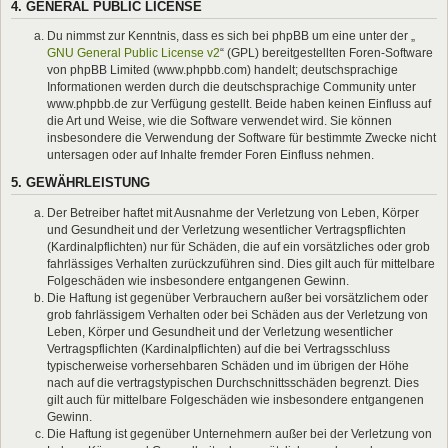
4. GENERAL PUBLIC LICENSE
Du nimmst zur Kenntnis, dass es sich bei phpBB um eine unter der „
GNU General Public License v2
“ (GPL) bereitgestellten Foren-Software
von phpBB Limited (www.phpbb.com) handelt; deutschsprachige
Informationen werden durch die deutschsprachige Community unter
www.phpbb.de zur Verfügung gestellt. Beide haben keinen Einfluss auf
die Art und Weise, wie die Software verwendet wird. Sie können
insbesondere die Verwendung der Software für bestimmte Zwecke nicht
untersagen oder auf Inhalte fremder Foren Einfluss nehmen.
5. GEWÄHRLEISTUNG
Der Betreiber haftet mit Ausnahme der Verletzung von Leben, Körper
und Gesundheit und der Verletzung wesentlicher Vertragspflichten
(Kardinalpflichten) nur für Schäden, die auf ein vorsätzliches oder grob
fahrlässiges Verhalten zurückzuführen sind. Dies gilt auch für mittelbare
Folgeschäden wie insbesondere entgangenen Gewinn.
Die Haftung ist gegenüber Verbrauchern außer bei vorsätzlichem oder
grob fahrlässigem Verhalten oder bei Schäden aus der Verletzung von
Leben, Körper und Gesundheit und der Verletzung wesentlicher
Vertragspflichten (Kardinalpflichten) auf die bei Vertragsschluss
typischerweise vorhersehbaren Schäden und im übrigen der Höhe
nach auf die vertragstypischen Durchschnittsschäden begrenzt. Dies
gilt auch für mittelbare Folgeschäden wie insbesondere entgangenen
Gewinn.
Die Haftung ist gegenüber Unternehmern außer bei der Verletzung von