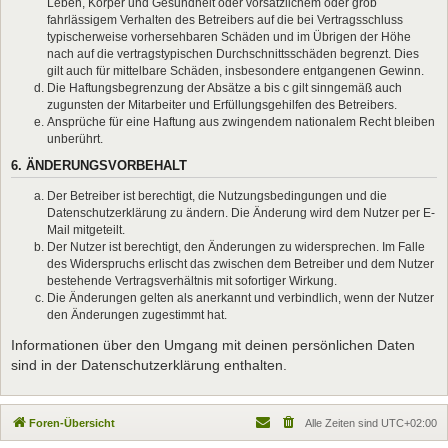
Leben, Körper und Gesundheit oder vorsätzlichem oder grob
fahrlässigem Verhalten des Betreibers auf die bei Vertragsschluss
typischerweise vorhersehbaren Schäden und im Übrigen der Höhe
nach auf die vertragstypischen Durchschnittsschäden begrenzt. Dies
gilt auch für mittelbare Schäden, insbesondere entgangenen Gewinn.
Die Haftungsbegrenzung der Absätze a bis c gilt sinngemäß auch
zugunsten der Mitarbeiter und Erfüllungsgehilfen des Betreibers.
Ansprüche für eine Haftung aus zwingendem nationalem Recht bleiben
unberührt.
6. ÄNDERUNGSVORBEHALT
Der Betreiber ist berechtigt, die Nutzungsbedingungen und die
Datenschutzerklärung zu ändern. Die Änderung wird dem Nutzer per E-
Mail mitgeteilt.
Der Nutzer ist berechtigt, den Änderungen zu widersprechen. Im Falle
des Widerspruchs erlischt das zwischen dem Betreiber und dem Nutzer
bestehende Vertragsverhältnis mit sofortiger Wirkung.
Die Änderungen gelten als anerkannt und verbindlich, wenn der Nutzer
den Änderungen zugestimmt hat.
Informationen über den Umgang mit deinen persönlichen Daten
sind in der Datenschutzerklärung enthalten.
Foren-Übersicht
Alle Zeiten sind
UTC+02:00