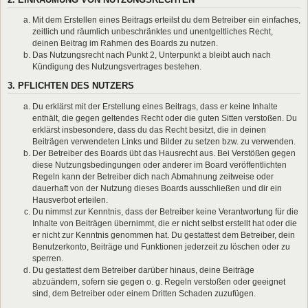
Mit dem Erstellen eines Beitrags erteilst du dem Betreiber ein einfaches,
zeitlich und räumlich unbeschränktes und unentgeltliches Recht,
deinen Beitrag im Rahmen des Boards zu nutzen.
Das Nutzungsrecht nach Punkt 2, Unterpunkt a bleibt auch nach
Kündigung des Nutzungsvertrages bestehen.
3. PFLICHTEN DES NUTZERS
Du erklärst mit der Erstellung eines Beitrags, dass er keine Inhalte
enthält, die gegen geltendes Recht oder die guten Sitten verstoßen. Du
erklärst insbesondere, dass du das Recht besitzt, die in deinen
Beiträgen verwendeten Links und Bilder zu setzen bzw. zu verwenden.
Der Betreiber des Boards übt das Hausrecht aus. Bei Verstößen gegen
diese Nutzungsbedingungen oder anderer im Board veröffentlichten
Regeln kann der Betreiber dich nach Abmahnung zeitweise oder
dauerhaft von der Nutzung dieses Boards ausschließen und dir ein
Hausverbot erteilen.
Du nimmst zur Kenntnis, dass der Betreiber keine Verantwortung für die
Inhalte von Beiträgen übernimmt, die er nicht selbst erstellt hat oder die
er nicht zur Kenntnis genommen hat. Du gestattest dem Betreiber, dein
Benutzerkonto, Beiträge und Funktionen jederzeit zu löschen oder zu
sperren.
Du gestattest dem Betreiber darüber hinaus, deine Beiträge
abzuändern, sofern sie gegen o. g. Regeln verstoßen oder geeignet
sind, dem Betreiber oder einem Dritten Schaden zuzufügen.