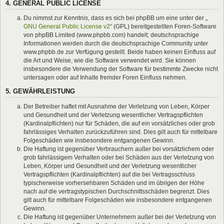
4. GENERAL PUBLIC LICENSE
Du nimmst zur Kenntnis, dass es sich bei phpBB um eine unter der „
GNU General Public License v2
“ (GPL) bereitgestellten Foren-Software
von phpBB Limited (www.phpbb.com) handelt; deutschsprachige
Informationen werden durch die deutschsprachige Community unter
www.phpbb.de zur Verfügung gestellt. Beide haben keinen Einfluss auf
die Art und Weise, wie die Software verwendet wird. Sie können
insbesondere die Verwendung der Software für bestimmte Zwecke nicht
untersagen oder auf Inhalte fremder Foren Einfluss nehmen.
5. GEWÄHRLEISTUNG
Der Betreiber haftet mit Ausnahme der Verletzung von Leben, Körper
und Gesundheit und der Verletzung wesentlicher Vertragspflichten
(Kardinalpflichten) nur für Schäden, die auf ein vorsätzliches oder grob
fahrlässiges Verhalten zurückzuführen sind. Dies gilt auch für mittelbare
Folgeschäden wie insbesondere entgangenen Gewinn.
Die Haftung ist gegenüber Verbrauchern außer bei vorsätzlichem oder
grob fahrlässigem Verhalten oder bei Schäden aus der Verletzung von
Leben, Körper und Gesundheit und der Verletzung wesentlicher
Vertragspflichten (Kardinalpflichten) auf die bei Vertragsschluss
typischerweise vorhersehbaren Schäden und im übrigen der Höhe
nach auf die vertragstypischen Durchschnittsschäden begrenzt. Dies
gilt auch für mittelbare Folgeschäden wie insbesondere entgangenen
Gewinn.
Die Haftung ist gegenüber Unternehmern außer bei der Verletzung von