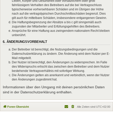
Leben, Körper und Gesundheit oder vorsätzlichem oder grob
fahrlässigem Verhalten des Betreibers auf die bei Vertragsschluss
typischerweise vorhersehbaren Schäden und im Übrigen der Höhe
nach auf die vertragstypischen Durchschnittsschäden begrenzt. Dies
gilt auch für mittelbare Schäden, insbesondere entgangenen Gewinn.
Die Haftungsbegrenzung der Absätze a bis c gilt sinngemäß auch
zugunsten der Mitarbeiter und Erfüllungsgehilfen des Betreibers.
Ansprüche für eine Haftung aus zwingendem nationalem Recht bleiben
unberührt.
6. ÄNDERUNGSVORBEHALT
Der Betreiber ist berechtigt, die Nutzungsbedingungen und die
Datenschutzerklärung zu ändern. Die Änderung wird dem Nutzer per E-
Mail mitgeteilt.
Der Nutzer ist berechtigt, den Änderungen zu widersprechen. Im Falle
des Widerspruchs erlischt das zwischen dem Betreiber und dem Nutzer
bestehende Vertragsverhältnis mit sofortiger Wirkung.
Die Änderungen gelten als anerkannt und verbindlich, wenn der Nutzer
den Änderungen zugestimmt hat.
Informationen über den Umgang mit deinen persönlichen Daten
sind in der Datenschutzerklärung enthalten.
Foren-Übersicht
Alle Zeiten sind
UTC+02:00