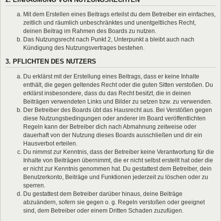
Mit dem Erstellen eines Beitrags erteilst du dem Betreiber ein einfaches,
zeitlich und räumlich unbeschränktes und unentgeltliches Recht,
deinen Beitrag im Rahmen des Boards zu nutzen.
Das Nutzungsrecht nach Punkt 2, Unterpunkt a bleibt auch nach
Kündigung des Nutzungsvertrages bestehen.
3. PFLICHTEN DES NUTZERS
Du erklärst mit der Erstellung eines Beitrags, dass er keine Inhalte
enthält, die gegen geltendes Recht oder die guten Sitten verstoßen. Du
erklärst insbesondere, dass du das Recht besitzt, die in deinen
Beiträgen verwendeten Links und Bilder zu setzen bzw. zu verwenden.
Der Betreiber des Boards übt das Hausrecht aus. Bei Verstößen gegen
diese Nutzungsbedingungen oder anderer im Board veröffentlichten
Regeln kann der Betreiber dich nach Abmahnung zeitweise oder
dauerhaft von der Nutzung dieses Boards ausschließen und dir ein
Hausverbot erteilen.
Du nimmst zur Kenntnis, dass der Betreiber keine Verantwortung für die
Inhalte von Beiträgen übernimmt, die er nicht selbst erstellt hat oder die
er nicht zur Kenntnis genommen hat. Du gestattest dem Betreiber, dein
Benutzerkonto, Beiträge und Funktionen jederzeit zu löschen oder zu
sperren.
Du gestattest dem Betreiber darüber hinaus, deine Beiträge
abzuändern, sofern sie gegen o. g. Regeln verstoßen oder geeignet
sind, dem Betreiber oder einem Dritten Schaden zuzufügen.