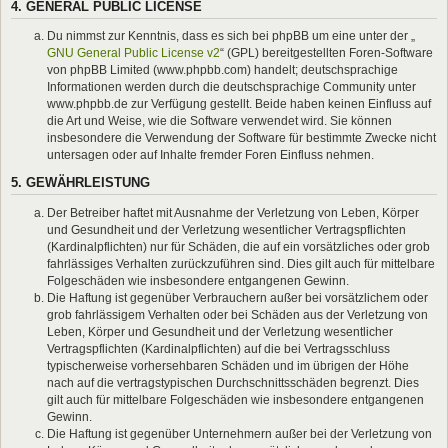
4. GENERAL PUBLIC LICENSE
Du nimmst zur Kenntnis, dass es sich bei phpBB um eine unter der „
GNU General Public License v2
“ (GPL) bereitgestellten Foren-Software
von phpBB Limited (www.phpbb.com) handelt; deutschsprachige
Informationen werden durch die deutschsprachige Community unter
www.phpbb.de zur Verfügung gestellt. Beide haben keinen Einfluss auf
die Art und Weise, wie die Software verwendet wird. Sie können
insbesondere die Verwendung der Software für bestimmte Zwecke nicht
untersagen oder auf Inhalte fremder Foren Einfluss nehmen.
5. GEWÄHRLEISTUNG
Der Betreiber haftet mit Ausnahme der Verletzung von Leben, Körper
und Gesundheit und der Verletzung wesentlicher Vertragspflichten
(Kardinalpflichten) nur für Schäden, die auf ein vorsätzliches oder grob
fahrlässiges Verhalten zurückzuführen sind. Dies gilt auch für mittelbare
Folgeschäden wie insbesondere entgangenen Gewinn.
Die Haftung ist gegenüber Verbrauchern außer bei vorsätzlichem oder
grob fahrlässigem Verhalten oder bei Schäden aus der Verletzung von
Leben, Körper und Gesundheit und der Verletzung wesentlicher
Vertragspflichten (Kardinalpflichten) auf die bei Vertragsschluss
typischerweise vorhersehbaren Schäden und im übrigen der Höhe
nach auf die vertragstypischen Durchschnittsschäden begrenzt. Dies
gilt auch für mittelbare Folgeschäden wie insbesondere entgangenen
Gewinn.
Die Haftung ist gegenüber Unternehmern außer bei der Verletzung von