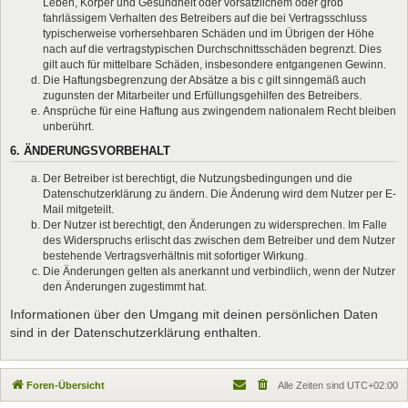
Leben, Körper und Gesundheit oder vorsätzlichem oder grob
fahrlässigem Verhalten des Betreibers auf die bei Vertragsschluss
typischerweise vorhersehbaren Schäden und im Übrigen der Höhe
nach auf die vertragstypischen Durchschnittsschäden begrenzt. Dies
gilt auch für mittelbare Schäden, insbesondere entgangenen Gewinn.
Die Haftungsbegrenzung der Absätze a bis c gilt sinngemäß auch
zugunsten der Mitarbeiter und Erfüllungsgehilfen des Betreibers.
Ansprüche für eine Haftung aus zwingendem nationalem Recht bleiben
unberührt.
6. ÄNDERUNGSVORBEHALT
Der Betreiber ist berechtigt, die Nutzungsbedingungen und die
Datenschutzerklärung zu ändern. Die Änderung wird dem Nutzer per E-
Mail mitgeteilt.
Der Nutzer ist berechtigt, den Änderungen zu widersprechen. Im Falle
des Widerspruchs erlischt das zwischen dem Betreiber und dem Nutzer
bestehende Vertragsverhältnis mit sofortiger Wirkung.
Die Änderungen gelten als anerkannt und verbindlich, wenn der Nutzer
den Änderungen zugestimmt hat.
Informationen über den Umgang mit deinen persönlichen Daten
sind in der Datenschutzerklärung enthalten.
Foren-Übersicht
Alle Zeiten sind
UTC+02:00