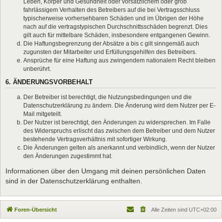
Leben, Körper und Gesundheit oder vorsätzlichem oder grob
fahrlässigem Verhalten des Betreibers auf die bei Vertragsschluss
typischerweise vorhersehbaren Schäden und im Übrigen der Höhe
nach auf die vertragstypischen Durchschnittsschäden begrenzt. Dies
gilt auch für mittelbare Schäden, insbesondere entgangenen Gewinn.
Die Haftungsbegrenzung der Absätze a bis c gilt sinngemäß auch
zugunsten der Mitarbeiter und Erfüllungsgehilfen des Betreibers.
Ansprüche für eine Haftung aus zwingendem nationalem Recht bleiben
unberührt.
6. ÄNDERUNGSVORBEHALT
Der Betreiber ist berechtigt, die Nutzungsbedingungen und die
Datenschutzerklärung zu ändern. Die Änderung wird dem Nutzer per E-
Mail mitgeteilt.
Der Nutzer ist berechtigt, den Änderungen zu widersprechen. Im Falle
des Widerspruchs erlischt das zwischen dem Betreiber und dem Nutzer
bestehende Vertragsverhältnis mit sofortiger Wirkung.
Die Änderungen gelten als anerkannt und verbindlich, wenn der Nutzer
den Änderungen zugestimmt hat.
Informationen über den Umgang mit deinen persönlichen Daten
sind in der Datenschutzerklärung enthalten.
Foren-Übersicht
Alle Zeiten sind
UTC+02:00