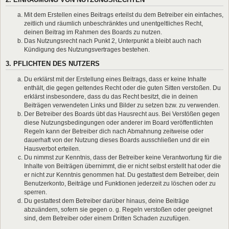
Mit dem Erstellen eines Beitrags erteilst du dem Betreiber ein einfaches,
zeitlich und räumlich unbeschränktes und unentgeltliches Recht,
deinen Beitrag im Rahmen des Boards zu nutzen.
Das Nutzungsrecht nach Punkt 2, Unterpunkt a bleibt auch nach
Kündigung des Nutzungsvertrages bestehen.
3. PFLICHTEN DES NUTZERS
Du erklärst mit der Erstellung eines Beitrags, dass er keine Inhalte
enthält, die gegen geltendes Recht oder die guten Sitten verstoßen. Du
erklärst insbesondere, dass du das Recht besitzt, die in deinen
Beiträgen verwendeten Links und Bilder zu setzen bzw. zu verwenden.
Der Betreiber des Boards übt das Hausrecht aus. Bei Verstößen gegen
diese Nutzungsbedingungen oder anderer im Board veröffentlichten
Regeln kann der Betreiber dich nach Abmahnung zeitweise oder
dauerhaft von der Nutzung dieses Boards ausschließen und dir ein
Hausverbot erteilen.
Du nimmst zur Kenntnis, dass der Betreiber keine Verantwortung für die
Inhalte von Beiträgen übernimmt, die er nicht selbst erstellt hat oder die
er nicht zur Kenntnis genommen hat. Du gestattest dem Betreiber, dein
Benutzerkonto, Beiträge und Funktionen jederzeit zu löschen oder zu
sperren.
Du gestattest dem Betreiber darüber hinaus, deine Beiträge
abzuändern, sofern sie gegen o. g. Regeln verstoßen oder geeignet
sind, dem Betreiber oder einem Dritten Schaden zuzufügen.