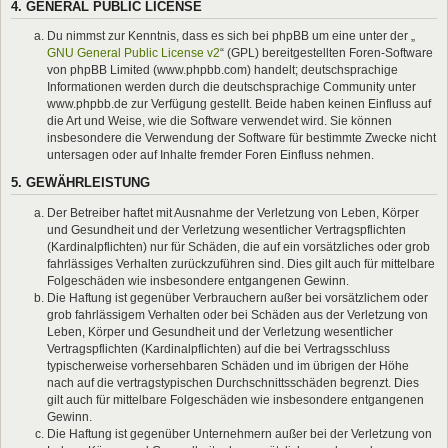
4. GENERAL PUBLIC LICENSE
Du nimmst zur Kenntnis, dass es sich bei phpBB um eine unter der „
GNU General Public License v2
“ (GPL) bereitgestellten Foren-Software
von phpBB Limited (www.phpbb.com) handelt; deutschsprachige
Informationen werden durch die deutschsprachige Community unter
www.phpbb.de zur Verfügung gestellt. Beide haben keinen Einfluss auf
die Art und Weise, wie die Software verwendet wird. Sie können
insbesondere die Verwendung der Software für bestimmte Zwecke nicht
untersagen oder auf Inhalte fremder Foren Einfluss nehmen.
5. GEWÄHRLEISTUNG
Der Betreiber haftet mit Ausnahme der Verletzung von Leben, Körper
und Gesundheit und der Verletzung wesentlicher Vertragspflichten
(Kardinalpflichten) nur für Schäden, die auf ein vorsätzliches oder grob
fahrlässiges Verhalten zurückzuführen sind. Dies gilt auch für mittelbare
Folgeschäden wie insbesondere entgangenen Gewinn.
Die Haftung ist gegenüber Verbrauchern außer bei vorsätzlichem oder
grob fahrlässigem Verhalten oder bei Schäden aus der Verletzung von
Leben, Körper und Gesundheit und der Verletzung wesentlicher
Vertragspflichten (Kardinalpflichten) auf die bei Vertragsschluss
typischerweise vorhersehbaren Schäden und im übrigen der Höhe
nach auf die vertragstypischen Durchschnittsschäden begrenzt. Dies
gilt auch für mittelbare Folgeschäden wie insbesondere entgangenen
Gewinn.
Die Haftung ist gegenüber Unternehmern außer bei der Verletzung von