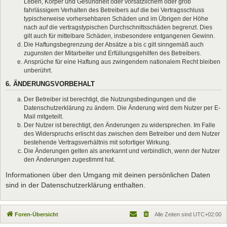
Leben, Körper und Gesundheit oder vorsätzlichem oder grob
fahrlässigem Verhalten des Betreibers auf die bei Vertragsschluss
typischerweise vorhersehbaren Schäden und im Übrigen der Höhe
nach auf die vertragstypischen Durchschnittsschäden begrenzt. Dies
gilt auch für mittelbare Schäden, insbesondere entgangenen Gewinn.
Die Haftungsbegrenzung der Absätze a bis c gilt sinngemäß auch
zugunsten der Mitarbeiter und Erfüllungsgehilfen des Betreibers.
Ansprüche für eine Haftung aus zwingendem nationalem Recht bleiben
unberührt.
6. ÄNDERUNGSVORBEHALT
Der Betreiber ist berechtigt, die Nutzungsbedingungen und die
Datenschutzerklärung zu ändern. Die Änderung wird dem Nutzer per E-
Mail mitgeteilt.
Der Nutzer ist berechtigt, den Änderungen zu widersprechen. Im Falle
des Widerspruchs erlischt das zwischen dem Betreiber und dem Nutzer
bestehende Vertragsverhältnis mit sofortiger Wirkung.
Die Änderungen gelten als anerkannt und verbindlich, wenn der Nutzer
den Änderungen zugestimmt hat.
Informationen über den Umgang mit deinen persönlichen Daten
sind in der Datenschutzerklärung enthalten.
Foren-Übersicht
Alle Zeiten sind
UTC+02:00