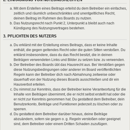
Mit dem Erstellen eines Beitrags erteilst du dem Betreiber ein einfaches,
zeitlich und räumlich unbeschränktes und unentgeltliches Recht,
deinen Beitrag im Rahmen des Boards zu nutzen.
Das Nutzungsrecht nach Punkt 2, Unterpunkt a bleibt auch nach
Kündigung des Nutzungsvertrages bestehen.
3. PFLICHTEN DES NUTZERS
Du erklärst mit der Erstellung eines Beitrags, dass er keine Inhalte
enthält, die gegen geltendes Recht oder die guten Sitten verstoßen. Du
erklärst insbesondere, dass du das Recht besitzt, die in deinen
Beiträgen verwendeten Links und Bilder zu setzen bzw. zu verwenden.
Der Betreiber des Boards übt das Hausrecht aus. Bei Verstößen gegen
diese Nutzungsbedingungen oder anderer im Board veröffentlichten
Regeln kann der Betreiber dich nach Abmahnung zeitweise oder
dauerhaft von der Nutzung dieses Boards ausschließen und dir ein
Hausverbot erteilen.
Du nimmst zur Kenntnis, dass der Betreiber keine Verantwortung für die
Inhalte von Beiträgen übernimmt, die er nicht selbst erstellt hat oder die
er nicht zur Kenntnis genommen hat. Du gestattest dem Betreiber, dein
Benutzerkonto, Beiträge und Funktionen jederzeit zu löschen oder zu
sperren.
Du gestattest dem Betreiber darüber hinaus, deine Beiträge
abzuändern, sofern sie gegen o. g. Regeln verstoßen oder geeignet
sind, dem Betreiber oder einem Dritten Schaden zuzufügen.