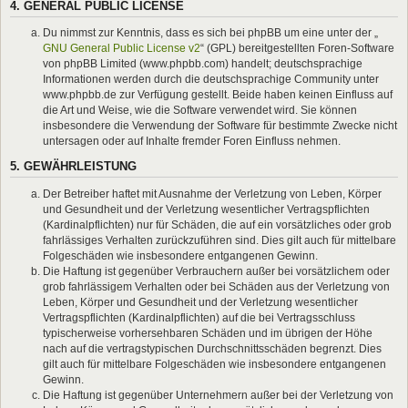
4. GENERAL PUBLIC LICENSE
Du nimmst zur Kenntnis, dass es sich bei phpBB um eine unter der „
GNU General Public License v2
“ (GPL) bereitgestellten Foren-Software
von phpBB Limited (www.phpbb.com) handelt; deutschsprachige
Informationen werden durch die deutschsprachige Community unter
www.phpbb.de zur Verfügung gestellt. Beide haben keinen Einfluss auf
die Art und Weise, wie die Software verwendet wird. Sie können
insbesondere die Verwendung der Software für bestimmte Zwecke nicht
untersagen oder auf Inhalte fremder Foren Einfluss nehmen.
5. GEWÄHRLEISTUNG
Der Betreiber haftet mit Ausnahme der Verletzung von Leben, Körper
und Gesundheit und der Verletzung wesentlicher Vertragspflichten
(Kardinalpflichten) nur für Schäden, die auf ein vorsätzliches oder grob
fahrlässiges Verhalten zurückzuführen sind. Dies gilt auch für mittelbare
Folgeschäden wie insbesondere entgangenen Gewinn.
Die Haftung ist gegenüber Verbrauchern außer bei vorsätzlichem oder
grob fahrlässigem Verhalten oder bei Schäden aus der Verletzung von
Leben, Körper und Gesundheit und der Verletzung wesentlicher
Vertragspflichten (Kardinalpflichten) auf die bei Vertragsschluss
typischerweise vorhersehbaren Schäden und im übrigen der Höhe
nach auf die vertragstypischen Durchschnittsschäden begrenzt. Dies
gilt auch für mittelbare Folgeschäden wie insbesondere entgangenen
Gewinn.
Die Haftung ist gegenüber Unternehmern außer bei der Verletzung von