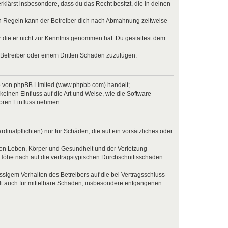
erklärst insbesondere, dass du das Recht besitzt, die in deinen
en Regeln kann der Betreiber dich nach Abmahnung zeitweise
er die er nicht zur Kenntnis genommen hat. Du gestattest dem
 Betreiber oder einem Dritten Schaden zuzufügen.
re von phpBB Limited (www.phpbb.com) handelt;
inen Einfluss auf die Art und Weise, wie die Software
Foren Einfluss nehmen.
inalpflichten) nur für Schäden, die auf ein vorsätzliches oder
von Leben, Körper und Gesundheit und der Verletzung
r Höhe nach auf die vertragstypischen Durchschnittsschäden
sigem Verhalten des Betreibers auf die bei Vertragsschluss
lt auch für mittelbare Schäden, insbesondere entgangenen