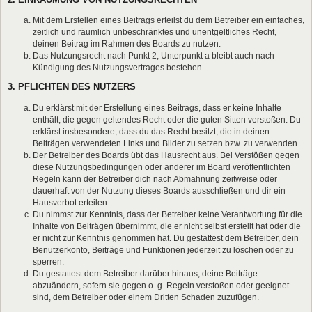
Mit dem Erstellen eines Beitrags erteilst du dem Betreiber ein einfaches,
zeitlich und räumlich unbeschränktes und unentgeltliches Recht,
deinen Beitrag im Rahmen des Boards zu nutzen.
Das Nutzungsrecht nach Punkt 2, Unterpunkt a bleibt auch nach
Kündigung des Nutzungsvertrages bestehen.
3. PFLICHTEN DES NUTZERS
Du erklärst mit der Erstellung eines Beitrags, dass er keine Inhalte
enthält, die gegen geltendes Recht oder die guten Sitten verstoßen. Du
erklärst insbesondere, dass du das Recht besitzt, die in deinen
Beiträgen verwendeten Links und Bilder zu setzen bzw. zu verwenden.
Der Betreiber des Boards übt das Hausrecht aus. Bei Verstößen gegen
diese Nutzungsbedingungen oder anderer im Board veröffentlichten
Regeln kann der Betreiber dich nach Abmahnung zeitweise oder
dauerhaft von der Nutzung dieses Boards ausschließen und dir ein
Hausverbot erteilen.
Du nimmst zur Kenntnis, dass der Betreiber keine Verantwortung für die
Inhalte von Beiträgen übernimmt, die er nicht selbst erstellt hat oder die
er nicht zur Kenntnis genommen hat. Du gestattest dem Betreiber, dein
Benutzerkonto, Beiträge und Funktionen jederzeit zu löschen oder zu
sperren.
Du gestattest dem Betreiber darüber hinaus, deine Beiträge
abzuändern, sofern sie gegen o. g. Regeln verstoßen oder geeignet
sind, dem Betreiber oder einem Dritten Schaden zuzufügen.