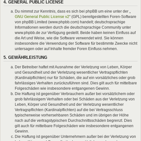
4. GENERAL PUBLIC LICENSE
Du nimmst zur Kenntnis, dass es sich bei phpBB um eine unter der „
GNU General Public License v2
“ (GPL) bereitgestellten Foren-Software
von phpBB Limited (www.phpbb.com) handelt; deutschsprachige
Informationen werden durch die deutschsprachige Community unter
www.phpbb.de zur Verfügung gestellt. Beide haben keinen Einfluss auf
die Art und Weise, wie die Software verwendet wird. Sie können
insbesondere die Verwendung der Software für bestimmte Zwecke nicht
untersagen oder auf Inhalte fremder Foren Einfluss nehmen.
5. GEWÄHRLEISTUNG
Der Betreiber haftet mit Ausnahme der Verletzung von Leben, Körper
und Gesundheit und der Verletzung wesentlicher Vertragspflichten
(Kardinalpflichten) nur für Schäden, die auf ein vorsätzliches oder grob
fahrlässiges Verhalten zurückzuführen sind. Dies gilt auch für mittelbare
Folgeschäden wie insbesondere entgangenen Gewinn.
Die Haftung ist gegenüber Verbrauchern außer bei vorsätzlichem oder
grob fahrlässigem Verhalten oder bei Schäden aus der Verletzung von
Leben, Körper und Gesundheit und der Verletzung wesentlicher
Vertragspflichten (Kardinalpflichten) auf die bei Vertragsschluss
typischerweise vorhersehbaren Schäden und im übrigen der Höhe
nach auf die vertragstypischen Durchschnittsschäden begrenzt. Dies
gilt auch für mittelbare Folgeschäden wie insbesondere entgangenen
Gewinn.
Die Haftung ist gegenüber Unternehmern außer bei der Verletzung von