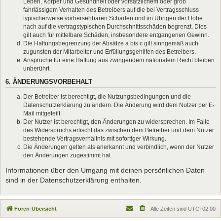
Leben, Körper und Gesundheit oder vorsätzlichem oder grob
fahrlässigem Verhalten des Betreibers auf die bei Vertragsschluss
typischerweise vorhersehbaren Schäden und im Übrigen der Höhe
nach auf die vertragstypischen Durchschnittsschäden begrenzt. Dies
gilt auch für mittelbare Schäden, insbesondere entgangenen Gewinn.
Die Haftungsbegrenzung der Absätze a bis c gilt sinngemäß auch
zugunsten der Mitarbeiter und Erfüllungsgehilfen des Betreibers.
Ansprüche für eine Haftung aus zwingendem nationalem Recht bleiben
unberührt.
6. ÄNDERUNGSVORBEHALT
Der Betreiber ist berechtigt, die Nutzungsbedingungen und die
Datenschutzerklärung zu ändern. Die Änderung wird dem Nutzer per E-
Mail mitgeteilt.
Der Nutzer ist berechtigt, den Änderungen zu widersprechen. Im Falle
des Widerspruchs erlischt das zwischen dem Betreiber und dem Nutzer
bestehende Vertragsverhältnis mit sofortiger Wirkung.
Die Änderungen gelten als anerkannt und verbindlich, wenn der Nutzer
den Änderungen zugestimmt hat.
Informationen über den Umgang mit deinen persönlichen Daten
sind in der Datenschutzerklärung enthalten.
Foren-Übersicht
Alle Zeiten sind
UTC+02:00