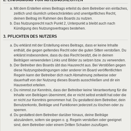
Mit dem Erstellen eines Beitrags erteilst du dem Betreiber ein einfaches,
zeitlich und räumlich unbeschränktes und unentgeltliches Recht,
deinen Beitrag im Rahmen des Boards zu nutzen.
Das Nutzungsrecht nach Punkt 2, Unterpunkt a bleibt auch nach
Kündigung des Nutzungsvertrages bestehen.
3. PFLICHTEN DES NUTZERS
Du erklärst mit der Erstellung eines Beitrags, dass er keine Inhalte
enthält, die gegen geltendes Recht oder die guten Sitten verstoßen. Du
erklärst insbesondere, dass du das Recht besitzt, die in deinen
Beiträgen verwendeten Links und Bilder zu setzen bzw. zu verwenden.
Der Betreiber des Boards übt das Hausrecht aus. Bei Verstößen gegen
diese Nutzungsbedingungen oder anderer im Board veröffentlichten
Regeln kann der Betreiber dich nach Abmahnung zeitweise oder
dauerhaft von der Nutzung dieses Boards ausschließen und dir ein
Hausverbot erteilen.
Du nimmst zur Kenntnis, dass der Betreiber keine Verantwortung für die
Inhalte von Beiträgen übernimmt, die er nicht selbst erstellt hat oder die
er nicht zur Kenntnis genommen hat. Du gestattest dem Betreiber, dein
Benutzerkonto, Beiträge und Funktionen jederzeit zu löschen oder zu
sperren.
Du gestattest dem Betreiber darüber hinaus, deine Beiträge
abzuändern, sofern sie gegen o. g. Regeln verstoßen oder geeignet
sind, dem Betreiber oder einem Dritten Schaden zuzufügen.