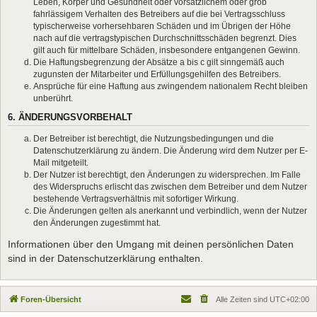
Leben, Körper und Gesundheit oder vorsätzlichem oder grob
fahrlässigem Verhalten des Betreibers auf die bei Vertragsschluss
typischerweise vorhersehbaren Schäden und im Übrigen der Höhe
nach auf die vertragstypischen Durchschnittsschäden begrenzt. Dies
gilt auch für mittelbare Schäden, insbesondere entgangenen Gewinn.
Die Haftungsbegrenzung der Absätze a bis c gilt sinngemäß auch
zugunsten der Mitarbeiter und Erfüllungsgehilfen des Betreibers.
Ansprüche für eine Haftung aus zwingendem nationalem Recht bleiben
unberührt.
6. ÄNDERUNGSVORBEHALT
Der Betreiber ist berechtigt, die Nutzungsbedingungen und die
Datenschutzerklärung zu ändern. Die Änderung wird dem Nutzer per E-
Mail mitgeteilt.
Der Nutzer ist berechtigt, den Änderungen zu widersprechen. Im Falle
des Widerspruchs erlischt das zwischen dem Betreiber und dem Nutzer
bestehende Vertragsverhältnis mit sofortiger Wirkung.
Die Änderungen gelten als anerkannt und verbindlich, wenn der Nutzer
den Änderungen zugestimmt hat.
Informationen über den Umgang mit deinen persönlichen Daten
sind in der Datenschutzerklärung enthalten.
Foren-Übersicht
Alle Zeiten sind
UTC+02:00