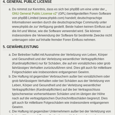
4. GENERAL PUBLIC LICENSE
Du nimmst zur Kenntnis, dass es sich bei phpBB um eine unter der „
GNU General Public License v2
“ (GPL) bereitgestellten Foren-Software
von phpBB Limited (www.phpbb.com) handelt; deutschsprachige
Informationen werden durch die deutschsprachige Community unter
www.phpbb.de zur Verfügung gestellt. Beide haben keinen Einfluss auf
die Art und Weise, wie die Software verwendet wird. Sie können
insbesondere die Verwendung der Software für bestimmte Zwecke nicht
untersagen oder auf Inhalte fremder Foren Einfluss nehmen.
5. GEWÄHRLEISTUNG
Der Betreiber haftet mit Ausnahme der Verletzung von Leben, Körper
und Gesundheit und der Verletzung wesentlicher Vertragspflichten
(Kardinalpflichten) nur für Schäden, die auf ein vorsätzliches oder grob
fahrlässiges Verhalten zurückzuführen sind. Dies gilt auch für mittelbare
Folgeschäden wie insbesondere entgangenen Gewinn.
Die Haftung ist gegenüber Verbrauchern außer bei vorsätzlichem oder
grob fahrlässigem Verhalten oder bei Schäden aus der Verletzung von
Leben, Körper und Gesundheit und der Verletzung wesentlicher
Vertragspflichten (Kardinalpflichten) auf die bei Vertragsschluss
typischerweise vorhersehbaren Schäden und im übrigen der Höhe
nach auf die vertragstypischen Durchschnittsschäden begrenzt. Dies
gilt auch für mittelbare Folgeschäden wie insbesondere entgangenen
Gewinn.
Die Haftung ist gegenüber Unternehmern außer bei der Verletzung von