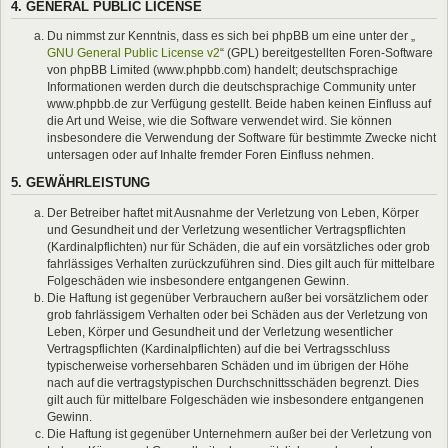
4. GENERAL PUBLIC LICENSE
Du nimmst zur Kenntnis, dass es sich bei phpBB um eine unter der „
GNU General Public License v2
“ (GPL) bereitgestellten Foren-Software
von phpBB Limited (www.phpbb.com) handelt; deutschsprachige
Informationen werden durch die deutschsprachige Community unter
www.phpbb.de zur Verfügung gestellt. Beide haben keinen Einfluss auf
die Art und Weise, wie die Software verwendet wird. Sie können
insbesondere die Verwendung der Software für bestimmte Zwecke nicht
untersagen oder auf Inhalte fremder Foren Einfluss nehmen.
5. GEWÄHRLEISTUNG
Der Betreiber haftet mit Ausnahme der Verletzung von Leben, Körper
und Gesundheit und der Verletzung wesentlicher Vertragspflichten
(Kardinalpflichten) nur für Schäden, die auf ein vorsätzliches oder grob
fahrlässiges Verhalten zurückzuführen sind. Dies gilt auch für mittelbare
Folgeschäden wie insbesondere entgangenen Gewinn.
Die Haftung ist gegenüber Verbrauchern außer bei vorsätzlichem oder
grob fahrlässigem Verhalten oder bei Schäden aus der Verletzung von
Leben, Körper und Gesundheit und der Verletzung wesentlicher
Vertragspflichten (Kardinalpflichten) auf die bei Vertragsschluss
typischerweise vorhersehbaren Schäden und im übrigen der Höhe
nach auf die vertragstypischen Durchschnittsschäden begrenzt. Dies
gilt auch für mittelbare Folgeschäden wie insbesondere entgangenen
Gewinn.
Die Haftung ist gegenüber Unternehmern außer bei der Verletzung von