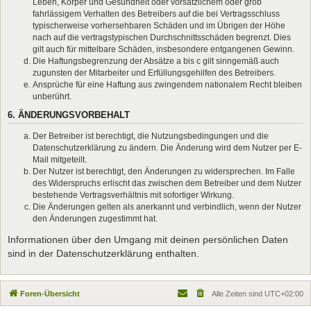
Leben, Körper und Gesundheit oder vorsätzlichem oder grob
fahrlässigem Verhalten des Betreibers auf die bei Vertragsschluss
typischerweise vorhersehbaren Schäden und im Übrigen der Höhe
nach auf die vertragstypischen Durchschnittsschäden begrenzt. Dies
gilt auch für mittelbare Schäden, insbesondere entgangenen Gewinn.
Die Haftungsbegrenzung der Absätze a bis c gilt sinngemäß auch
zugunsten der Mitarbeiter und Erfüllungsgehilfen des Betreibers.
Ansprüche für eine Haftung aus zwingendem nationalem Recht bleiben
unberührt.
6. ÄNDERUNGSVORBEHALT
Der Betreiber ist berechtigt, die Nutzungsbedingungen und die
Datenschutzerklärung zu ändern. Die Änderung wird dem Nutzer per E-
Mail mitgeteilt.
Der Nutzer ist berechtigt, den Änderungen zu widersprechen. Im Falle
des Widerspruchs erlischt das zwischen dem Betreiber und dem Nutzer
bestehende Vertragsverhältnis mit sofortiger Wirkung.
Die Änderungen gelten als anerkannt und verbindlich, wenn der Nutzer
den Änderungen zugestimmt hat.
Informationen über den Umgang mit deinen persönlichen Daten
sind in der Datenschutzerklärung enthalten.
Foren-Übersicht
Alle Zeiten sind
UTC+02:00