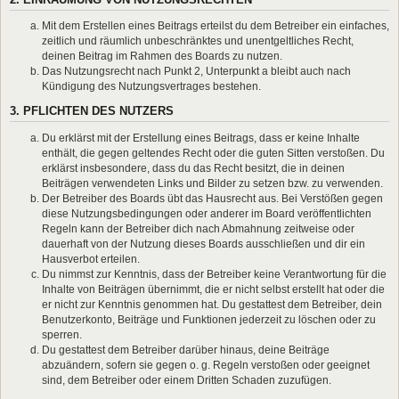
Mit dem Erstellen eines Beitrags erteilst du dem Betreiber ein einfaches,
zeitlich und räumlich unbeschränktes und unentgeltliches Recht,
deinen Beitrag im Rahmen des Boards zu nutzen.
Das Nutzungsrecht nach Punkt 2, Unterpunkt a bleibt auch nach
Kündigung des Nutzungsvertrages bestehen.
3. PFLICHTEN DES NUTZERS
Du erklärst mit der Erstellung eines Beitrags, dass er keine Inhalte
enthält, die gegen geltendes Recht oder die guten Sitten verstoßen. Du
erklärst insbesondere, dass du das Recht besitzt, die in deinen
Beiträgen verwendeten Links und Bilder zu setzen bzw. zu verwenden.
Der Betreiber des Boards übt das Hausrecht aus. Bei Verstößen gegen
diese Nutzungsbedingungen oder anderer im Board veröffentlichten
Regeln kann der Betreiber dich nach Abmahnung zeitweise oder
dauerhaft von der Nutzung dieses Boards ausschließen und dir ein
Hausverbot erteilen.
Du nimmst zur Kenntnis, dass der Betreiber keine Verantwortung für die
Inhalte von Beiträgen übernimmt, die er nicht selbst erstellt hat oder die
er nicht zur Kenntnis genommen hat. Du gestattest dem Betreiber, dein
Benutzerkonto, Beiträge und Funktionen jederzeit zu löschen oder zu
sperren.
Du gestattest dem Betreiber darüber hinaus, deine Beiträge
abzuändern, sofern sie gegen o. g. Regeln verstoßen oder geeignet
sind, dem Betreiber oder einem Dritten Schaden zuzufügen.