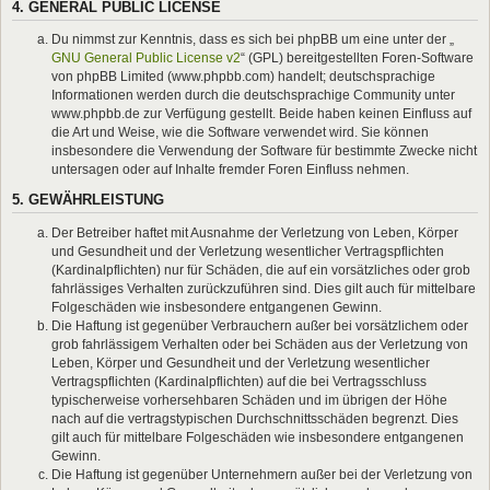
4. GENERAL PUBLIC LICENSE
Du nimmst zur Kenntnis, dass es sich bei phpBB um eine unter der „
GNU General Public License v2
“ (GPL) bereitgestellten Foren-Software
von phpBB Limited (www.phpbb.com) handelt; deutschsprachige
Informationen werden durch die deutschsprachige Community unter
www.phpbb.de zur Verfügung gestellt. Beide haben keinen Einfluss auf
die Art und Weise, wie die Software verwendet wird. Sie können
insbesondere die Verwendung der Software für bestimmte Zwecke nicht
untersagen oder auf Inhalte fremder Foren Einfluss nehmen.
5. GEWÄHRLEISTUNG
Der Betreiber haftet mit Ausnahme der Verletzung von Leben, Körper
und Gesundheit und der Verletzung wesentlicher Vertragspflichten
(Kardinalpflichten) nur für Schäden, die auf ein vorsätzliches oder grob
fahrlässiges Verhalten zurückzuführen sind. Dies gilt auch für mittelbare
Folgeschäden wie insbesondere entgangenen Gewinn.
Die Haftung ist gegenüber Verbrauchern außer bei vorsätzlichem oder
grob fahrlässigem Verhalten oder bei Schäden aus der Verletzung von
Leben, Körper und Gesundheit und der Verletzung wesentlicher
Vertragspflichten (Kardinalpflichten) auf die bei Vertragsschluss
typischerweise vorhersehbaren Schäden und im übrigen der Höhe
nach auf die vertragstypischen Durchschnittsschäden begrenzt. Dies
gilt auch für mittelbare Folgeschäden wie insbesondere entgangenen
Gewinn.
Die Haftung ist gegenüber Unternehmern außer bei der Verletzung von