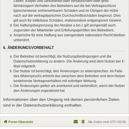
Leben, Körper und Gesundheit oder vorsätzlichem oder grob
fahrlässigem Verhalten des Betreibers auf die bei Vertragsschluss
typischerweise vorhersehbaren Schäden und im Übrigen der Höhe
nach auf die vertragstypischen Durchschnittsschäden begrenzt. Dies
gilt auch für mittelbare Schäden, insbesondere entgangenen Gewinn.
Die Haftungsbegrenzung der Absätze a bis c gilt sinngemäß auch
zugunsten der Mitarbeiter und Erfüllungsgehilfen des Betreibers.
Ansprüche für eine Haftung aus zwingendem nationalem Recht bleiben
unberührt.
6. ÄNDERUNGSVORBEHALT
Der Betreiber ist berechtigt, die Nutzungsbedingungen und die
Datenschutzerklärung zu ändern. Die Änderung wird dem Nutzer per E-
Mail mitgeteilt.
Der Nutzer ist berechtigt, den Änderungen zu widersprechen. Im Falle
des Widerspruchs erlischt das zwischen dem Betreiber und dem Nutzer
bestehende Vertragsverhältnis mit sofortiger Wirkung.
Die Änderungen gelten als anerkannt und verbindlich, wenn der Nutzer
den Änderungen zugestimmt hat.
Informationen über den Umgang mit deinen persönlichen Daten
sind in der Datenschutzerklärung enthalten.
Foren-Übersicht
Alle Zeiten sind
UTC+02:00