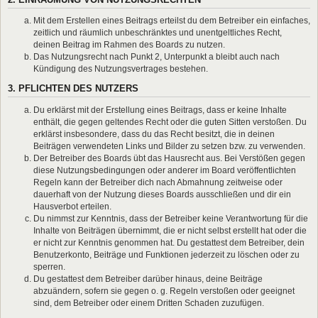
Mit dem Erstellen eines Beitrags erteilst du dem Betreiber ein einfaches,
zeitlich und räumlich unbeschränktes und unentgeltliches Recht,
deinen Beitrag im Rahmen des Boards zu nutzen.
Das Nutzungsrecht nach Punkt 2, Unterpunkt a bleibt auch nach
Kündigung des Nutzungsvertrages bestehen.
3. PFLICHTEN DES NUTZERS
Du erklärst mit der Erstellung eines Beitrags, dass er keine Inhalte
enthält, die gegen geltendes Recht oder die guten Sitten verstoßen. Du
erklärst insbesondere, dass du das Recht besitzt, die in deinen
Beiträgen verwendeten Links und Bilder zu setzen bzw. zu verwenden.
Der Betreiber des Boards übt das Hausrecht aus. Bei Verstößen gegen
diese Nutzungsbedingungen oder anderer im Board veröffentlichten
Regeln kann der Betreiber dich nach Abmahnung zeitweise oder
dauerhaft von der Nutzung dieses Boards ausschließen und dir ein
Hausverbot erteilen.
Du nimmst zur Kenntnis, dass der Betreiber keine Verantwortung für die
Inhalte von Beiträgen übernimmt, die er nicht selbst erstellt hat oder die
er nicht zur Kenntnis genommen hat. Du gestattest dem Betreiber, dein
Benutzerkonto, Beiträge und Funktionen jederzeit zu löschen oder zu
sperren.
Du gestattest dem Betreiber darüber hinaus, deine Beiträge
abzuändern, sofern sie gegen o. g. Regeln verstoßen oder geeignet
sind, dem Betreiber oder einem Dritten Schaden zuzufügen.