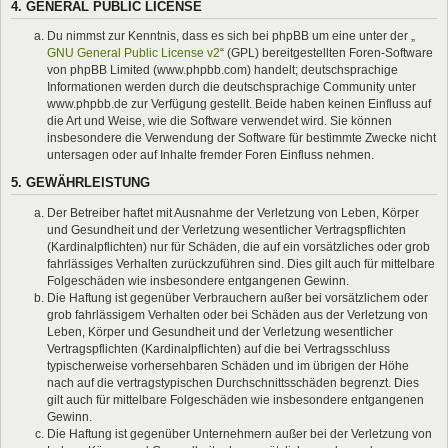
4. GENERAL PUBLIC LICENSE
Du nimmst zur Kenntnis, dass es sich bei phpBB um eine unter der „
GNU General Public License v2
“ (GPL) bereitgestellten Foren-Software
von phpBB Limited (www.phpbb.com) handelt; deutschsprachige
Informationen werden durch die deutschsprachige Community unter
www.phpbb.de zur Verfügung gestellt. Beide haben keinen Einfluss auf
die Art und Weise, wie die Software verwendet wird. Sie können
insbesondere die Verwendung der Software für bestimmte Zwecke nicht
untersagen oder auf Inhalte fremder Foren Einfluss nehmen.
5. GEWÄHRLEISTUNG
Der Betreiber haftet mit Ausnahme der Verletzung von Leben, Körper
und Gesundheit und der Verletzung wesentlicher Vertragspflichten
(Kardinalpflichten) nur für Schäden, die auf ein vorsätzliches oder grob
fahrlässiges Verhalten zurückzuführen sind. Dies gilt auch für mittelbare
Folgeschäden wie insbesondere entgangenen Gewinn.
Die Haftung ist gegenüber Verbrauchern außer bei vorsätzlichem oder
grob fahrlässigem Verhalten oder bei Schäden aus der Verletzung von
Leben, Körper und Gesundheit und der Verletzung wesentlicher
Vertragspflichten (Kardinalpflichten) auf die bei Vertragsschluss
typischerweise vorhersehbaren Schäden und im übrigen der Höhe
nach auf die vertragstypischen Durchschnittsschäden begrenzt. Dies
gilt auch für mittelbare Folgeschäden wie insbesondere entgangenen
Gewinn.
Die Haftung ist gegenüber Unternehmern außer bei der Verletzung von