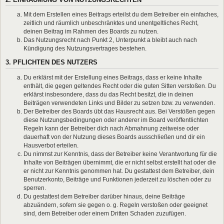
Mit dem Erstellen eines Beitrags erteilst du dem Betreiber ein einfaches,
zeitlich und räumlich unbeschränktes und unentgeltliches Recht,
deinen Beitrag im Rahmen des Boards zu nutzen.
Das Nutzungsrecht nach Punkt 2, Unterpunkt a bleibt auch nach
Kündigung des Nutzungsvertrages bestehen.
3. PFLICHTEN DES NUTZERS
Du erklärst mit der Erstellung eines Beitrags, dass er keine Inhalte
enthält, die gegen geltendes Recht oder die guten Sitten verstoßen. Du
erklärst insbesondere, dass du das Recht besitzt, die in deinen
Beiträgen verwendeten Links und Bilder zu setzen bzw. zu verwenden.
Der Betreiber des Boards übt das Hausrecht aus. Bei Verstößen gegen
diese Nutzungsbedingungen oder anderer im Board veröffentlichten
Regeln kann der Betreiber dich nach Abmahnung zeitweise oder
dauerhaft von der Nutzung dieses Boards ausschließen und dir ein
Hausverbot erteilen.
Du nimmst zur Kenntnis, dass der Betreiber keine Verantwortung für die
Inhalte von Beiträgen übernimmt, die er nicht selbst erstellt hat oder die
er nicht zur Kenntnis genommen hat. Du gestattest dem Betreiber, dein
Benutzerkonto, Beiträge und Funktionen jederzeit zu löschen oder zu
sperren.
Du gestattest dem Betreiber darüber hinaus, deine Beiträge
abzuändern, sofern sie gegen o. g. Regeln verstoßen oder geeignet
sind, dem Betreiber oder einem Dritten Schaden zuzufügen.