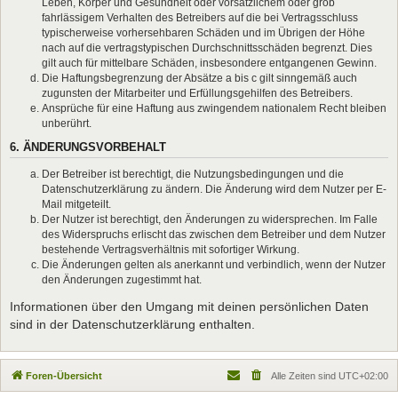
Leben, Körper und Gesundheit oder vorsätzlichem oder grob
fahrlässigem Verhalten des Betreibers auf die bei Vertragsschluss
typischerweise vorhersehbaren Schäden und im Übrigen der Höhe
nach auf die vertragstypischen Durchschnittsschäden begrenzt. Dies
gilt auch für mittelbare Schäden, insbesondere entgangenen Gewinn.
Die Haftungsbegrenzung der Absätze a bis c gilt sinngemäß auch
zugunsten der Mitarbeiter und Erfüllungsgehilfen des Betreibers.
Ansprüche für eine Haftung aus zwingendem nationalem Recht bleiben
unberührt.
6. ÄNDERUNGSVORBEHALT
Der Betreiber ist berechtigt, die Nutzungsbedingungen und die
Datenschutzerklärung zu ändern. Die Änderung wird dem Nutzer per E-
Mail mitgeteilt.
Der Nutzer ist berechtigt, den Änderungen zu widersprechen. Im Falle
des Widerspruchs erlischt das zwischen dem Betreiber und dem Nutzer
bestehende Vertragsverhältnis mit sofortiger Wirkung.
Die Änderungen gelten als anerkannt und verbindlich, wenn der Nutzer
den Änderungen zugestimmt hat.
Informationen über den Umgang mit deinen persönlichen Daten
sind in der Datenschutzerklärung enthalten.
Foren-Übersicht
Alle Zeiten sind
UTC+02:00