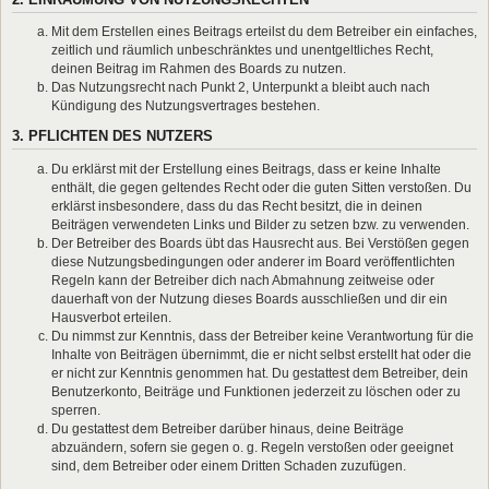
Mit dem Erstellen eines Beitrags erteilst du dem Betreiber ein einfaches,
zeitlich und räumlich unbeschränktes und unentgeltliches Recht,
deinen Beitrag im Rahmen des Boards zu nutzen.
Das Nutzungsrecht nach Punkt 2, Unterpunkt a bleibt auch nach
Kündigung des Nutzungsvertrages bestehen.
3. PFLICHTEN DES NUTZERS
Du erklärst mit der Erstellung eines Beitrags, dass er keine Inhalte
enthält, die gegen geltendes Recht oder die guten Sitten verstoßen. Du
erklärst insbesondere, dass du das Recht besitzt, die in deinen
Beiträgen verwendeten Links und Bilder zu setzen bzw. zu verwenden.
Der Betreiber des Boards übt das Hausrecht aus. Bei Verstößen gegen
diese Nutzungsbedingungen oder anderer im Board veröffentlichten
Regeln kann der Betreiber dich nach Abmahnung zeitweise oder
dauerhaft von der Nutzung dieses Boards ausschließen und dir ein
Hausverbot erteilen.
Du nimmst zur Kenntnis, dass der Betreiber keine Verantwortung für die
Inhalte von Beiträgen übernimmt, die er nicht selbst erstellt hat oder die
er nicht zur Kenntnis genommen hat. Du gestattest dem Betreiber, dein
Benutzerkonto, Beiträge und Funktionen jederzeit zu löschen oder zu
sperren.
Du gestattest dem Betreiber darüber hinaus, deine Beiträge
abzuändern, sofern sie gegen o. g. Regeln verstoßen oder geeignet
sind, dem Betreiber oder einem Dritten Schaden zuzufügen.