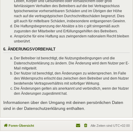
Leben, Körper und Gesundheit oder vorsätzlichem oder grob
fahrlässigem Verhalten des Betreibers auf die bei Vertragsschluss
typischerweise vorhersehbaren Schäden und im Übrigen der Höhe
nach auf die vertragstypischen Durchschnittsschäden begrenzt. Dies
gilt auch für mittelbare Schäden, insbesondere entgangenen Gewinn.
Die Haftungsbegrenzung der Absätze a bis c gilt sinngemäß auch
zugunsten der Mitarbeiter und Erfüllungsgehilfen des Betreibers.
Ansprüche für eine Haftung aus zwingendem nationalem Recht bleiben
unberührt.
6. ÄNDERUNGSVORBEHALT
Der Betreiber ist berechtigt, die Nutzungsbedingungen und die
Datenschutzerklärung zu ändern. Die Änderung wird dem Nutzer per E-
Mail mitgeteilt.
Der Nutzer ist berechtigt, den Änderungen zu widersprechen. Im Falle
des Widerspruchs erlischt das zwischen dem Betreiber und dem Nutzer
bestehende Vertragsverhältnis mit sofortiger Wirkung.
Die Änderungen gelten als anerkannt und verbindlich, wenn der Nutzer
den Änderungen zugestimmt hat.
Informationen über den Umgang mit deinen persönlichen Daten
sind in der Datenschutzerklärung enthalten.
Foren-Übersicht
Alle Zeiten sind
UTC+02:00