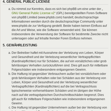
4. GENERAL PUBLIC LICENSE
Du nimmst zur Kenntnis, dass es sich bei phpBB um eine unter der „
GNU General Public License v2
“ (GPL) bereitgestellten Foren-Software
von phpBB Limited (www.phpbb.com) handelt; deutschsprachige
Informationen werden durch die deutschsprachige Community unter
www.phpbb.de zur Verfügung gestellt. Beide haben keinen Einfluss auf
die Art und Weise, wie die Software verwendet wird. Sie können
insbesondere die Verwendung der Software für bestimmte Zwecke nicht
untersagen oder auf Inhalte fremder Foren Einfluss nehmen.
5. GEWÄHRLEISTUNG
Der Betreiber haftet mit Ausnahme der Verletzung von Leben, Körper
und Gesundheit und der Verletzung wesentlicher Vertragspflichten
(Kardinalpflichten) nur für Schäden, die auf ein vorsätzliches oder grob
fahrlässiges Verhalten zurückzuführen sind. Dies gilt auch für mittelbare
Folgeschäden wie insbesondere entgangenen Gewinn.
Die Haftung ist gegenüber Verbrauchern außer bei vorsätzlichem oder
grob fahrlässigem Verhalten oder bei Schäden aus der Verletzung von
Leben, Körper und Gesundheit und der Verletzung wesentlicher
Vertragspflichten (Kardinalpflichten) auf die bei Vertragsschluss
typischerweise vorhersehbaren Schäden und im übrigen der Höhe
nach auf die vertragstypischen Durchschnittsschäden begrenzt. Dies
gilt auch für mittelbare Folgeschäden wie insbesondere entgangenen
Gewinn.
Die Haftung ist gegenüber Unternehmern außer bei der Verletzung von