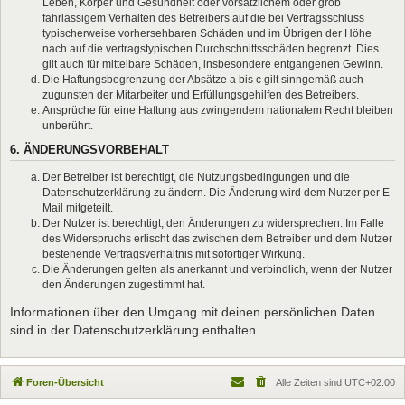
Leben, Körper und Gesundheit oder vorsätzlichem oder grob
fahrlässigem Verhalten des Betreibers auf die bei Vertragsschluss
typischerweise vorhersehbaren Schäden und im Übrigen der Höhe
nach auf die vertragstypischen Durchschnittsschäden begrenzt. Dies
gilt auch für mittelbare Schäden, insbesondere entgangenen Gewinn.
Die Haftungsbegrenzung der Absätze a bis c gilt sinngemäß auch
zugunsten der Mitarbeiter und Erfüllungsgehilfen des Betreibers.
Ansprüche für eine Haftung aus zwingendem nationalem Recht bleiben
unberührt.
6. ÄNDERUNGSVORBEHALT
Der Betreiber ist berechtigt, die Nutzungsbedingungen und die
Datenschutzerklärung zu ändern. Die Änderung wird dem Nutzer per E-
Mail mitgeteilt.
Der Nutzer ist berechtigt, den Änderungen zu widersprechen. Im Falle
des Widerspruchs erlischt das zwischen dem Betreiber und dem Nutzer
bestehende Vertragsverhältnis mit sofortiger Wirkung.
Die Änderungen gelten als anerkannt und verbindlich, wenn der Nutzer
den Änderungen zugestimmt hat.
Informationen über den Umgang mit deinen persönlichen Daten
sind in der Datenschutzerklärung enthalten.
Foren-Übersicht
Alle Zeiten sind
UTC+02:00