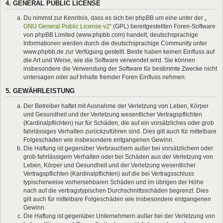
4. GENERAL PUBLIC LICENSE
Du nimmst zur Kenntnis, dass es sich bei phpBB um eine unter der „
GNU General Public License v2
“ (GPL) bereitgestellten Foren-Software
von phpBB Limited (www.phpbb.com) handelt; deutschsprachige
Informationen werden durch die deutschsprachige Community unter
www.phpbb.de zur Verfügung gestellt. Beide haben keinen Einfluss auf
die Art und Weise, wie die Software verwendet wird. Sie können
insbesondere die Verwendung der Software für bestimmte Zwecke nicht
untersagen oder auf Inhalte fremder Foren Einfluss nehmen.
5. GEWÄHRLEISTUNG
Der Betreiber haftet mit Ausnahme der Verletzung von Leben, Körper
und Gesundheit und der Verletzung wesentlicher Vertragspflichten
(Kardinalpflichten) nur für Schäden, die auf ein vorsätzliches oder grob
fahrlässiges Verhalten zurückzuführen sind. Dies gilt auch für mittelbare
Folgeschäden wie insbesondere entgangenen Gewinn.
Die Haftung ist gegenüber Verbrauchern außer bei vorsätzlichem oder
grob fahrlässigem Verhalten oder bei Schäden aus der Verletzung von
Leben, Körper und Gesundheit und der Verletzung wesentlicher
Vertragspflichten (Kardinalpflichten) auf die bei Vertragsschluss
typischerweise vorhersehbaren Schäden und im übrigen der Höhe
nach auf die vertragstypischen Durchschnittsschäden begrenzt. Dies
gilt auch für mittelbare Folgeschäden wie insbesondere entgangenen
Gewinn.
Die Haftung ist gegenüber Unternehmern außer bei der Verletzung von