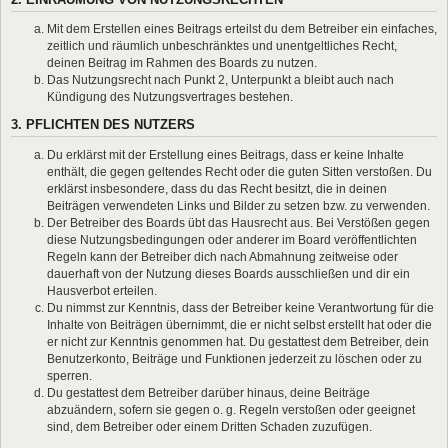
Mit dem Erstellen eines Beitrags erteilst du dem Betreiber ein einfaches,
zeitlich und räumlich unbeschränktes und unentgeltliches Recht,
deinen Beitrag im Rahmen des Boards zu nutzen.
Das Nutzungsrecht nach Punkt 2, Unterpunkt a bleibt auch nach
Kündigung des Nutzungsvertrages bestehen.
3. PFLICHTEN DES NUTZERS
Du erklärst mit der Erstellung eines Beitrags, dass er keine Inhalte
enthält, die gegen geltendes Recht oder die guten Sitten verstoßen. Du
erklärst insbesondere, dass du das Recht besitzt, die in deinen
Beiträgen verwendeten Links und Bilder zu setzen bzw. zu verwenden.
Der Betreiber des Boards übt das Hausrecht aus. Bei Verstößen gegen
diese Nutzungsbedingungen oder anderer im Board veröffentlichten
Regeln kann der Betreiber dich nach Abmahnung zeitweise oder
dauerhaft von der Nutzung dieses Boards ausschließen und dir ein
Hausverbot erteilen.
Du nimmst zur Kenntnis, dass der Betreiber keine Verantwortung für die
Inhalte von Beiträgen übernimmt, die er nicht selbst erstellt hat oder die
er nicht zur Kenntnis genommen hat. Du gestattest dem Betreiber, dein
Benutzerkonto, Beiträge und Funktionen jederzeit zu löschen oder zu
sperren.
Du gestattest dem Betreiber darüber hinaus, deine Beiträge
abzuändern, sofern sie gegen o. g. Regeln verstoßen oder geeignet
sind, dem Betreiber oder einem Dritten Schaden zuzufügen.