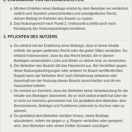
Mit dem Erstellen eines Beitrags erteilst du dem Betreiber ein einfaches,
zeitlich und räumlich unbeschränktes und unentgeltliches Recht,
deinen Beitrag im Rahmen des Boards zu nutzen.
Das Nutzungsrecht nach Punkt 2, Unterpunkt a bleibt auch nach
Kündigung des Nutzungsvertrages bestehen.
3. PFLICHTEN DES NUTZERS
Du erklärst mit der Erstellung eines Beitrags, dass er keine Inhalte
enthält, die gegen geltendes Recht oder die guten Sitten verstoßen. Du
erklärst insbesondere, dass du das Recht besitzt, die in deinen
Beiträgen verwendeten Links und Bilder zu setzen bzw. zu verwenden.
Der Betreiber des Boards übt das Hausrecht aus. Bei Verstößen gegen
diese Nutzungsbedingungen oder anderer im Board veröffentlichten
Regeln kann der Betreiber dich nach Abmahnung zeitweise oder
dauerhaft von der Nutzung dieses Boards ausschließen und dir ein
Hausverbot erteilen.
Du nimmst zur Kenntnis, dass der Betreiber keine Verantwortung für die
Inhalte von Beiträgen übernimmt, die er nicht selbst erstellt hat oder die
er nicht zur Kenntnis genommen hat. Du gestattest dem Betreiber, dein
Benutzerkonto, Beiträge und Funktionen jederzeit zu löschen oder zu
sperren.
Du gestattest dem Betreiber darüber hinaus, deine Beiträge
abzuändern, sofern sie gegen o. g. Regeln verstoßen oder geeignet
sind, dem Betreiber oder einem Dritten Schaden zuzufügen.