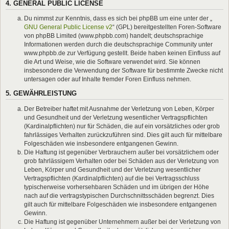
4. GENERAL PUBLIC LICENSE
Du nimmst zur Kenntnis, dass es sich bei phpBB um eine unter der „
GNU General Public License v2
“ (GPL) bereitgestellten Foren-Software
von phpBB Limited (www.phpbb.com) handelt; deutschsprachige
Informationen werden durch die deutschsprachige Community unter
www.phpbb.de zur Verfügung gestellt. Beide haben keinen Einfluss auf
die Art und Weise, wie die Software verwendet wird. Sie können
insbesondere die Verwendung der Software für bestimmte Zwecke nicht
untersagen oder auf Inhalte fremder Foren Einfluss nehmen.
5. GEWÄHRLEISTUNG
Der Betreiber haftet mit Ausnahme der Verletzung von Leben, Körper
und Gesundheit und der Verletzung wesentlicher Vertragspflichten
(Kardinalpflichten) nur für Schäden, die auf ein vorsätzliches oder grob
fahrlässiges Verhalten zurückzuführen sind. Dies gilt auch für mittelbare
Folgeschäden wie insbesondere entgangenen Gewinn.
Die Haftung ist gegenüber Verbrauchern außer bei vorsätzlichem oder
grob fahrlässigem Verhalten oder bei Schäden aus der Verletzung von
Leben, Körper und Gesundheit und der Verletzung wesentlicher
Vertragspflichten (Kardinalpflichten) auf die bei Vertragsschluss
typischerweise vorhersehbaren Schäden und im übrigen der Höhe
nach auf die vertragstypischen Durchschnittsschäden begrenzt. Dies
gilt auch für mittelbare Folgeschäden wie insbesondere entgangenen
Gewinn.
Die Haftung ist gegenüber Unternehmern außer bei der Verletzung von