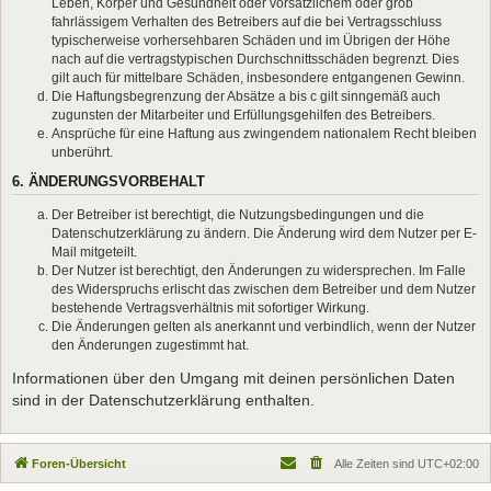
Leben, Körper und Gesundheit oder vorsätzlichem oder grob
fahrlässigem Verhalten des Betreibers auf die bei Vertragsschluss
typischerweise vorhersehbaren Schäden und im Übrigen der Höhe
nach auf die vertragstypischen Durchschnittsschäden begrenzt. Dies
gilt auch für mittelbare Schäden, insbesondere entgangenen Gewinn.
Die Haftungsbegrenzung der Absätze a bis c gilt sinngemäß auch
zugunsten der Mitarbeiter und Erfüllungsgehilfen des Betreibers.
Ansprüche für eine Haftung aus zwingendem nationalem Recht bleiben
unberührt.
6. ÄNDERUNGSVORBEHALT
Der Betreiber ist berechtigt, die Nutzungsbedingungen und die
Datenschutzerklärung zu ändern. Die Änderung wird dem Nutzer per E-
Mail mitgeteilt.
Der Nutzer ist berechtigt, den Änderungen zu widersprechen. Im Falle
des Widerspruchs erlischt das zwischen dem Betreiber und dem Nutzer
bestehende Vertragsverhältnis mit sofortiger Wirkung.
Die Änderungen gelten als anerkannt und verbindlich, wenn der Nutzer
den Änderungen zugestimmt hat.
Informationen über den Umgang mit deinen persönlichen Daten
sind in der Datenschutzerklärung enthalten.
Foren-Übersicht
Alle Zeiten sind
UTC+02:00