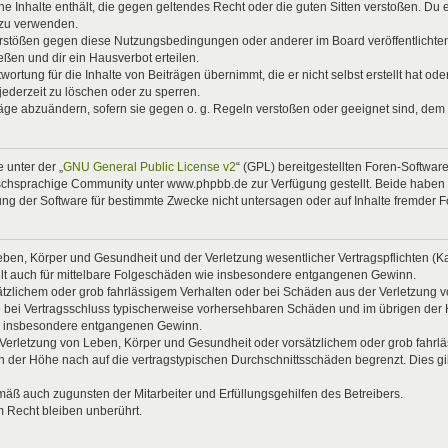
eine Inhalte enthält, die gegen geltendes Recht oder die guten Sitten verstoßen. Du 
 zu verwenden.
Verstößen gegen diese Nutzungsbedingungen oder anderer im Board veröffentlicht
ßen und dir ein Hausverbot erteilen.
ortung für die Inhalte von Beiträgen übernimmt, die er nicht selbst erstellt hat od
jederzeit zu löschen oder zu sperren.
räge abzuändern, sofern sie gegen o. g. Regeln verstoßen oder geeignet sind, dem
 unter der „
GNU General Public License v2
“ (GPL) bereitgestellten Foren-Softwa
chsprachige Community unter www.phpbb.de zur Verfügung gestellt. Beide haben ke
g der Software für bestimmte Zwecke nicht untersagen oder auf Inhalte fremder 
ben, Körper und Gesundheit und der Verletzung wesentlicher Vertragspflichten (Kard
gilt auch für mittelbare Folgeschäden wie insbesondere entgangenen Gewinn.
ätzlichem oder grob fahrlässigem Verhalten oder bei Schäden aus der Verletzung 
 die bei Vertragsschluss typischerweise vorhersehbaren Schäden und im übrigen de
wie insbesondere entgangenen Gewinn.
erletzung von Leben, Körper und Gesundheit oder vorsätzlichem oder grob fahrläs
der Höhe nach auf die vertragstypischen Durchschnittsschäden begrenzt. Dies gi
mäß auch zugunsten der Mitarbeiter und Erfüllungsgehilfen des Betreibers.
 Recht bleiben unberührt.