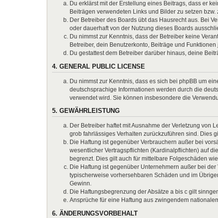
Du erklärst mit der Erstellung eines Beitrags, dass er k
Beiträgen verwendeten Links und Bilder zu setzen bzw.
Der Betreiber des Boards übt das Hausrecht aus. Bei 
oder dauerhaft von der Nutzung dieses Boards ausschlie
Du nimmst zur Kenntnis, dass der Betreiber keine Verantw
Betreiber, dein Benutzerkonto, Beiträge und Funktionen 
Du gestattest dem Betreiber darüber hinaus, deine Beit
4. GENERAL PUBLIC LICENSE
Du nimmst zur Kenntnis, dass es sich bei phpBB um eine
deutschsprachige Informationen werden durch die deuts
verwendet wird. Sie können insbesondere die Verwendun
5. GEWÄHRLEISTUNG
Der Betreiber haftet mit Ausnahme der Verletzung von Le
grob fahrlässiges Verhalten zurückzuführen sind. Dies 
Die Haftung ist gegenüber Verbrauchern außer bei vors
wesentlicher Vertragspflichten (Kardinalpflichten) auf
begrenzt. Dies gilt auch für mittelbare Folgeschäden 
Die Haftung ist gegenüber Unternehmern außer bei der V
typischerweise vorhersehbaren Schäden und im Übrigen 
Gewinn.
Die Haftungsbegrenzung der Absätze a bis c gilt sinnge
Ansprüche für eine Haftung aus zwingendem nationalem
6. ÄNDERUNGSVORBEHALT