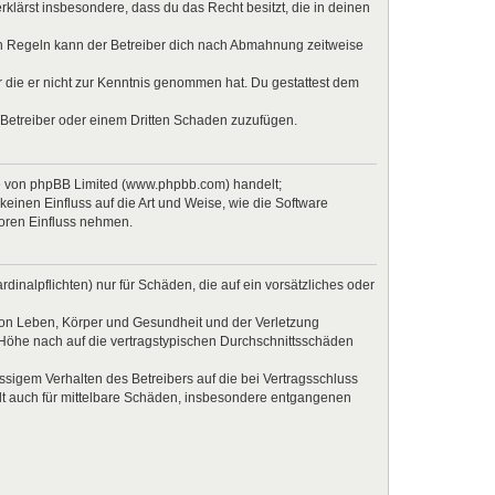
erklärst insbesondere, dass du das Recht besitzt, die in deinen
en Regeln kann der Betreiber dich nach Abmahnung zeitweise
er die er nicht zur Kenntnis genommen hat. Du gestattest dem
 Betreiber oder einem Dritten Schaden zuzufügen.
re von phpBB Limited (www.phpbb.com) handelt;
inen Einfluss auf die Art und Weise, wie die Software
Foren Einfluss nehmen.
inalpflichten) nur für Schäden, die auf ein vorsätzliches oder
von Leben, Körper und Gesundheit und der Verletzung
r Höhe nach auf die vertragstypischen Durchschnittsschäden
sigem Verhalten des Betreibers auf die bei Vertragsschluss
lt auch für mittelbare Schäden, insbesondere entgangenen