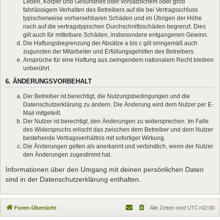
Leben, Körper und Gesundheit oder vorsätzlichem oder grob
fahrlässigem Verhalten des Betreibers auf die bei Vertragsschluss
typischerweise vorhersehbaren Schäden und im Übrigen der Höhe
nach auf die vertragstypischen Durchschnittsschäden begrenzt. Dies
gilt auch für mittelbare Schäden, insbesondere entgangenen Gewinn.
Die Haftungsbegrenzung der Absätze a bis c gilt sinngemäß auch
zugunsten der Mitarbeiter und Erfüllungsgehilfen des Betreibers.
Ansprüche für eine Haftung aus zwingendem nationalem Recht bleiben
unberührt.
6. ÄNDERUNGSVORBEHALT
Der Betreiber ist berechtigt, die Nutzungsbedingungen und die
Datenschutzerklärung zu ändern. Die Änderung wird dem Nutzer per E-
Mail mitgeteilt.
Der Nutzer ist berechtigt, den Änderungen zu widersprechen. Im Falle
des Widerspruchs erlischt das zwischen dem Betreiber und dem Nutzer
bestehende Vertragsverhältnis mit sofortiger Wirkung.
Die Änderungen gelten als anerkannt und verbindlich, wenn der Nutzer
den Änderungen zugestimmt hat.
Informationen über den Umgang mit deinen persönlichen Daten
sind in der Datenschutzerklärung enthalten.
Foren-Übersicht
Alle Zeiten sind
UTC+02:00