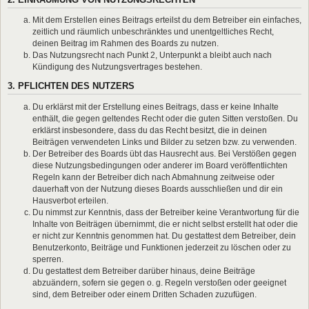
Mit dem Erstellen eines Beitrags erteilst du dem Betreiber ein einfaches,
zeitlich und räumlich unbeschränktes und unentgeltliches Recht,
deinen Beitrag im Rahmen des Boards zu nutzen.
Das Nutzungsrecht nach Punkt 2, Unterpunkt a bleibt auch nach
Kündigung des Nutzungsvertrages bestehen.
3. PFLICHTEN DES NUTZERS
Du erklärst mit der Erstellung eines Beitrags, dass er keine Inhalte
enthält, die gegen geltendes Recht oder die guten Sitten verstoßen. Du
erklärst insbesondere, dass du das Recht besitzt, die in deinen
Beiträgen verwendeten Links und Bilder zu setzen bzw. zu verwenden.
Der Betreiber des Boards übt das Hausrecht aus. Bei Verstößen gegen
diese Nutzungsbedingungen oder anderer im Board veröffentlichten
Regeln kann der Betreiber dich nach Abmahnung zeitweise oder
dauerhaft von der Nutzung dieses Boards ausschließen und dir ein
Hausverbot erteilen.
Du nimmst zur Kenntnis, dass der Betreiber keine Verantwortung für die
Inhalte von Beiträgen übernimmt, die er nicht selbst erstellt hat oder die
er nicht zur Kenntnis genommen hat. Du gestattest dem Betreiber, dein
Benutzerkonto, Beiträge und Funktionen jederzeit zu löschen oder zu
sperren.
Du gestattest dem Betreiber darüber hinaus, deine Beiträge
abzuändern, sofern sie gegen o. g. Regeln verstoßen oder geeignet
sind, dem Betreiber oder einem Dritten Schaden zuzufügen.