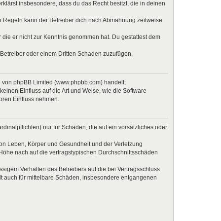
erklärst insbesondere, dass du das Recht besitzt, die in deinen
en Regeln kann der Betreiber dich nach Abmahnung zeitweise
er die er nicht zur Kenntnis genommen hat. Du gestattest dem
 Betreiber oder einem Dritten Schaden zuzufügen.
re von phpBB Limited (www.phpbb.com) handelt;
inen Einfluss auf die Art und Weise, wie die Software
Foren Einfluss nehmen.
inalpflichten) nur für Schäden, die auf ein vorsätzliches oder
von Leben, Körper und Gesundheit und der Verletzung
r Höhe nach auf die vertragstypischen Durchschnittsschäden
sigem Verhalten des Betreibers auf die bei Vertragsschluss
lt auch für mittelbare Schäden, insbesondere entgangenen