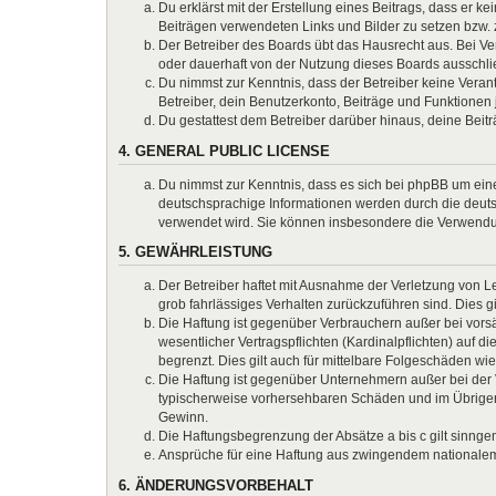
Du erklärst mit der Erstellung eines Beitrags, dass er k
Beiträgen verwendeten Links und Bilder zu setzen bzw.
Der Betreiber des Boards übt das Hausrecht aus. Bei 
oder dauerhaft von der Nutzung dieses Boards ausschlie
Du nimmst zur Kenntnis, dass der Betreiber keine Verantw
Betreiber, dein Benutzerkonto, Beiträge und Funktionen 
Du gestattest dem Betreiber darüber hinaus, deine Beit
4. GENERAL PUBLIC LICENSE
Du nimmst zur Kenntnis, dass es sich bei phpBB um eine
deutschsprachige Informationen werden durch die deuts
verwendet wird. Sie können insbesondere die Verwendun
5. GEWÄHRLEISTUNG
Der Betreiber haftet mit Ausnahme der Verletzung von Le
grob fahrlässiges Verhalten zurückzuführen sind. Dies 
Die Haftung ist gegenüber Verbrauchern außer bei vors
wesentlicher Vertragspflichten (Kardinalpflichten) auf
begrenzt. Dies gilt auch für mittelbare Folgeschäden 
Die Haftung ist gegenüber Unternehmern außer bei der V
typischerweise vorhersehbaren Schäden und im Übrigen 
Gewinn.
Die Haftungsbegrenzung der Absätze a bis c gilt sinnge
Ansprüche für eine Haftung aus zwingendem nationalem
6. ÄNDERUNGSVORBEHALT