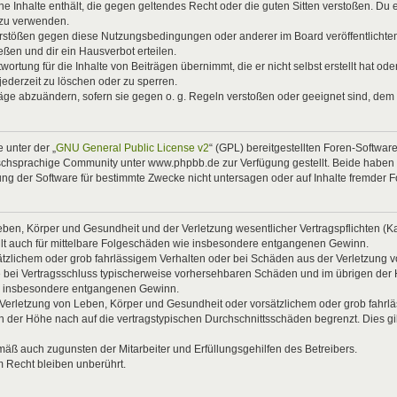
eine Inhalte enthält, die gegen geltendes Recht oder die guten Sitten verstoßen. Du 
 zu verwenden.
Verstößen gegen diese Nutzungsbedingungen oder anderer im Board veröffentlicht
ßen und dir ein Hausverbot erteilen.
ortung für die Inhalte von Beiträgen übernimmt, die er nicht selbst erstellt hat od
jederzeit zu löschen oder zu sperren.
räge abzuändern, sofern sie gegen o. g. Regeln verstoßen oder geeignet sind, dem
 unter der „
GNU General Public License v2
“ (GPL) bereitgestellten Foren-Softwa
chsprachige Community unter www.phpbb.de zur Verfügung gestellt. Beide haben ke
g der Software für bestimmte Zwecke nicht untersagen oder auf Inhalte fremder 
ben, Körper und Gesundheit und der Verletzung wesentlicher Vertragspflichten (Kard
gilt auch für mittelbare Folgeschäden wie insbesondere entgangenen Gewinn.
ätzlichem oder grob fahrlässigem Verhalten oder bei Schäden aus der Verletzung 
 die bei Vertragsschluss typischerweise vorhersehbaren Schäden und im übrigen de
wie insbesondere entgangenen Gewinn.
erletzung von Leben, Körper und Gesundheit oder vorsätzlichem oder grob fahrläs
der Höhe nach auf die vertragstypischen Durchschnittsschäden begrenzt. Dies gi
mäß auch zugunsten der Mitarbeiter und Erfüllungsgehilfen des Betreibers.
 Recht bleiben unberührt.