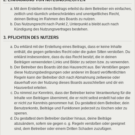
Mit dem Erstellen eines Beitrags erteilst du dem Betreiber ein einfaches,
zeitlich und räumlich unbeschränktes und unentgeltliches Recht,
deinen Beitrag im Rahmen des Boards zu nutzen.
Das Nutzungsrecht nach Punkt 2, Unterpunkt a bleibt auch nach
Kündigung des Nutzungsvertrages bestehen.
3. PFLICHTEN DES NUTZERS
Du erklärst mit der Erstellung eines Beitrags, dass er keine Inhalte
enthält, die gegen geltendes Recht oder die guten Sitten verstoßen. Du
erklärst insbesondere, dass du das Recht besitzt, die in deinen
Beiträgen verwendeten Links und Bilder zu setzen bzw. zu verwenden.
Der Betreiber des Boards übt das Hausrecht aus. Bei Verstößen gegen
diese Nutzungsbedingungen oder anderer im Board veröffentlichten
Regeln kann der Betreiber dich nach Abmahnung zeitweise oder
dauerhaft von der Nutzung dieses Boards ausschließen und dir ein
Hausverbot erteilen.
Du nimmst zur Kenntnis, dass der Betreiber keine Verantwortung für die
Inhalte von Beiträgen übernimmt, die er nicht selbst erstellt hat oder die
er nicht zur Kenntnis genommen hat. Du gestattest dem Betreiber, dein
Benutzerkonto, Beiträge und Funktionen jederzeit zu löschen oder zu
sperren.
Du gestattest dem Betreiber darüber hinaus, deine Beiträge
abzuändern, sofern sie gegen o. g. Regeln verstoßen oder geeignet
sind, dem Betreiber oder einem Dritten Schaden zuzufügen.