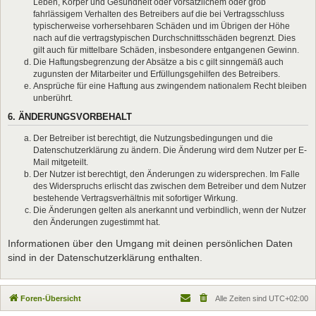
Leben, Körper und Gesundheit oder vorsätzlichem oder grob
fahrlässigem Verhalten des Betreibers auf die bei Vertragsschluss
typischerweise vorhersehbaren Schäden und im Übrigen der Höhe
nach auf die vertragstypischen Durchschnittsschäden begrenzt. Dies
gilt auch für mittelbare Schäden, insbesondere entgangenen Gewinn.
Die Haftungsbegrenzung der Absätze a bis c gilt sinngemäß auch
zugunsten der Mitarbeiter und Erfüllungsgehilfen des Betreibers.
Ansprüche für eine Haftung aus zwingendem nationalem Recht bleiben
unberührt.
6. ÄNDERUNGSVORBEHALT
Der Betreiber ist berechtigt, die Nutzungsbedingungen und die
Datenschutzerklärung zu ändern. Die Änderung wird dem Nutzer per E-
Mail mitgeteilt.
Der Nutzer ist berechtigt, den Änderungen zu widersprechen. Im Falle
des Widerspruchs erlischt das zwischen dem Betreiber und dem Nutzer
bestehende Vertragsverhältnis mit sofortiger Wirkung.
Die Änderungen gelten als anerkannt und verbindlich, wenn der Nutzer
den Änderungen zugestimmt hat.
Informationen über den Umgang mit deinen persönlichen Daten
sind in der Datenschutzerklärung enthalten.
Foren-Übersicht
Alle Zeiten sind
UTC+02:00