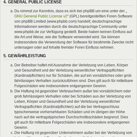
4. GENERAL PUBLIC LICENSE
Du nimmst zur Kenntnis, dass es sich bei phpBB um eine unter der „
GNU General Public License v2
“ (GPL) bereitgestellten Foren-Software
von phpBB Limited (www.phpbb.com) handelt; deutschsprachige
Informationen werden durch die deutschsprachige Community unter
www.phpbb.de zur Verfügung gestellt. Beide haben keinen Einfluss auf
die Art und Weise, wie die Software verwendet wird. Sie können
insbesondere die Verwendung der Software für bestimmte Zwecke nicht
untersagen oder auf Inhalte fremder Foren Einfluss nehmen.
5. GEWÄHRLEISTUNG
Der Betreiber haftet mit Ausnahme der Verletzung von Leben, Körper
und Gesundheit und der Verletzung wesentlicher Vertragspflichten
(Kardinalpflichten) nur für Schäden, die auf ein vorsätzliches oder grob
fahrlässiges Verhalten zurückzuführen sind. Dies gilt auch für mittelbare
Folgeschäden wie insbesondere entgangenen Gewinn.
Die Haftung ist gegenüber Verbrauchern außer bei vorsätzlichem oder
grob fahrlässigem Verhalten oder bei Schäden aus der Verletzung von
Leben, Körper und Gesundheit und der Verletzung wesentlicher
Vertragspflichten (Kardinalpflichten) auf die bei Vertragsschluss
typischerweise vorhersehbaren Schäden und im übrigen der Höhe
nach auf die vertragstypischen Durchschnittsschäden begrenzt. Dies
gilt auch für mittelbare Folgeschäden wie insbesondere entgangenen
Gewinn.
Die Haftung ist gegenüber Unternehmern außer bei der Verletzung von