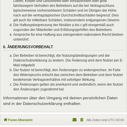
Leben, Körper und Gesundheit oder vorsätzlichem oder grob
fahrlässigem Verhalten des Betreibers auf die bei Vertragsschluss
typischerweise vorhersehbaren Schäden und im Übrigen der Höhe
nach auf die vertragstypischen Durchschnittsschäden begrenzt. Dies
gilt auch für mittelbare Schäden, insbesondere entgangenen Gewinn.
Die Haftungsbegrenzung der Absätze a bis c gilt sinngemäß auch
zugunsten der Mitarbeiter und Erfüllungsgehilfen des Betreibers.
Ansprüche für eine Haftung aus zwingendem nationalem Recht bleiben
unberührt.
6. ÄNDERUNGSVORBEHALT
Der Betreiber ist berechtigt, die Nutzungsbedingungen und die
Datenschutzerklärung zu ändern. Die Änderung wird dem Nutzer per E-
Mail mitgeteilt.
Der Nutzer ist berechtigt, den Änderungen zu widersprechen. Im Falle
des Widerspruchs erlischt das zwischen dem Betreiber und dem Nutzer
bestehende Vertragsverhältnis mit sofortiger Wirkung.
Die Änderungen gelten als anerkannt und verbindlich, wenn der Nutzer
den Änderungen zugestimmt hat.
Informationen über den Umgang mit deinen persönlichen Daten
sind in der Datenschutzerklärung enthalten.
Foren-Übersicht
Alle Zeiten sind
UTC+02:00