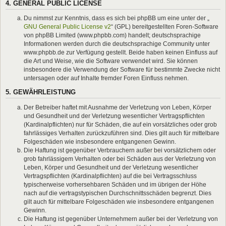
4. GENERAL PUBLIC LICENSE
Du nimmst zur Kenntnis, dass es sich bei phpBB um eine unter der „
GNU General Public License v2
“ (GPL) bereitgestellten Foren-Software
von phpBB Limited (www.phpbb.com) handelt; deutschsprachige
Informationen werden durch die deutschsprachige Community unter
www.phpbb.de zur Verfügung gestellt. Beide haben keinen Einfluss auf
die Art und Weise, wie die Software verwendet wird. Sie können
insbesondere die Verwendung der Software für bestimmte Zwecke nicht
untersagen oder auf Inhalte fremder Foren Einfluss nehmen.
5. GEWÄHRLEISTUNG
Der Betreiber haftet mit Ausnahme der Verletzung von Leben, Körper
und Gesundheit und der Verletzung wesentlicher Vertragspflichten
(Kardinalpflichten) nur für Schäden, die auf ein vorsätzliches oder grob
fahrlässiges Verhalten zurückzuführen sind. Dies gilt auch für mittelbare
Folgeschäden wie insbesondere entgangenen Gewinn.
Die Haftung ist gegenüber Verbrauchern außer bei vorsätzlichem oder
grob fahrlässigem Verhalten oder bei Schäden aus der Verletzung von
Leben, Körper und Gesundheit und der Verletzung wesentlicher
Vertragspflichten (Kardinalpflichten) auf die bei Vertragsschluss
typischerweise vorhersehbaren Schäden und im übrigen der Höhe
nach auf die vertragstypischen Durchschnittsschäden begrenzt. Dies
gilt auch für mittelbare Folgeschäden wie insbesondere entgangenen
Gewinn.
Die Haftung ist gegenüber Unternehmern außer bei der Verletzung von