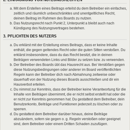
Mit dem Erstellen eines Beitrags erteilst du dem Betreiber ein einfaches,
zeitlich und räumlich unbeschränktes und unentgeltliches Recht,
deinen Beitrag im Rahmen des Boards zu nutzen.
Das Nutzungsrecht nach Punkt 2, Unterpunkt a bleibt auch nach
Kündigung des Nutzungsvertrages bestehen.
3. PFLICHTEN DES NUTZERS
Du erklärst mit der Erstellung eines Beitrags, dass er keine Inhalte
enthält, die gegen geltendes Recht oder die guten Sitten verstoßen. Du
erklärst insbesondere, dass du das Recht besitzt, die in deinen
Beiträgen verwendeten Links und Bilder zu setzen bzw. zu verwenden.
Der Betreiber des Boards übt das Hausrecht aus. Bei Verstößen gegen
diese Nutzungsbedingungen oder anderer im Board veröffentlichten
Regeln kann der Betreiber dich nach Abmahnung zeitweise oder
dauerhaft von der Nutzung dieses Boards ausschließen und dir ein
Hausverbot erteilen.
Du nimmst zur Kenntnis, dass der Betreiber keine Verantwortung für die
Inhalte von Beiträgen übernimmt, die er nicht selbst erstellt hat oder die
er nicht zur Kenntnis genommen hat. Du gestattest dem Betreiber, dein
Benutzerkonto, Beiträge und Funktionen jederzeit zu löschen oder zu
sperren.
Du gestattest dem Betreiber darüber hinaus, deine Beiträge
abzuändern, sofern sie gegen o. g. Regeln verstoßen oder geeignet
sind, dem Betreiber oder einem Dritten Schaden zuzufügen.